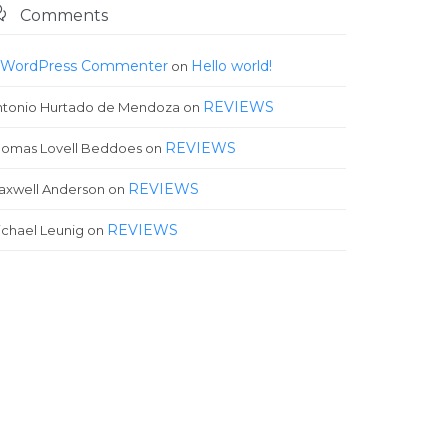

Comments
 WordPress Commenter
Hello world!
on
REVIEWS
ntonio Hurtado de Mendoza
on
REVIEWS
homas Lovell Beddoes
on
REVIEWS
axwell Anderson
on
REVIEWS
chael Leunig
on