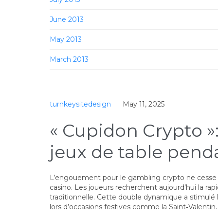
June 2013
May 2013
March 2013
turnkeysitedesign
May 11, 2025
« Cupidon Crypto »
jeux de table penda
L’engouement pour le gambling crypto ne cesse d
casino. Les joueurs recherchent aujourd’hui la rap
traditionnelle. Cette double dynamique a stimulé
lors d’occasions festives comme la Saint‑Valentin.