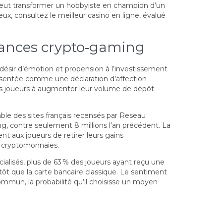
 peut transformer un hobbyiste en champion d’un
ux, consultez le meilleur casino en ligne, évalué
ndances crypto‑gaming
 désir d’émotion et propension à l’investissement
ésentée comme une déclaration d’affection
les joueurs à augmenter leur volume de dépôt
ble des sites français recensés par Reseau
ng, contre seulement 8 millions l’an précédent. La
t aux joueurs de retirer leurs gains
s cryptomonnaies.
alisés, plus de 63 % des joueurs ayant reçu une
tôt que la carte bancaire classique. Le sentiment
ommun, la probabilité qu’il choisisse un moyen