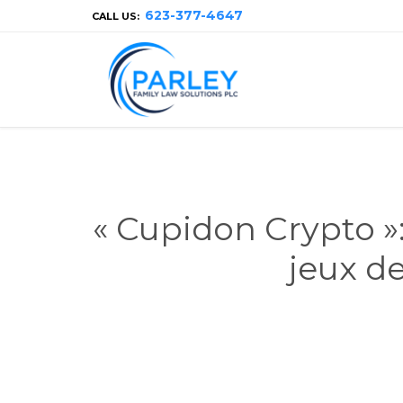
623-377-4647
CALL US:
« Cupidon Crypto »
jeux de