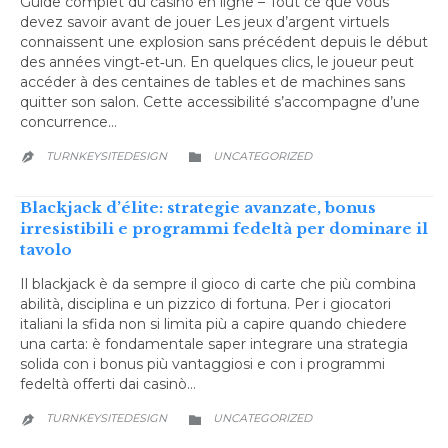
Guide complet du casino en ligne – Tout ce que vous
devez savoir avant de jouer Les jeux d’argent virtuels
connaissent une explosion sans précédent depuis le début
des années vingt‑et‑un. En quelques clics, le joueur peut
accéder à des centaines de tables et de machines sans
quitter son salon. Cette accessibilité s’accompagne d’une
concurrence…
CATEGORY
TURNKEYSITEDESIGN
UNCATEGORIZED


Blackjack d’élite: strategie avanzate, bonus
irresistibili e programmi fedeltà per dominare il
tavolo
Il blackjack è da sempre il gioco di carte che più combina
abilità, disciplina e un pizzico di fortuna. Per i giocatori
italiani la sfida non si limita più a capire quando chiedere
una carta: è fondamentale saper integrare una strategia
solida con i bonus più vantaggiosi e con i programmi
fedeltà offerti dai casinò…
CATEGORY
TURNKEYSITEDESIGN
UNCATEGORIZED

