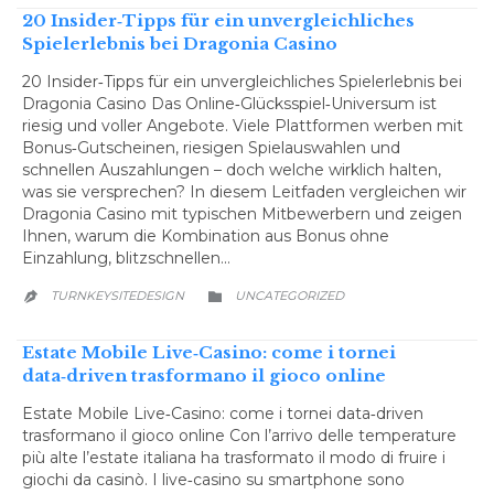
20 Insider‑Tipps für ein unvergleichliches
Spielerlebnis bei Dragonia Casino
20 Insider‑Tipps für ein unvergleichliches Spielerlebnis bei
Dragonia Casino Das Online‑Glücksspiel‑Universum ist
riesig und voller Angebote. Viele Plattformen werben mit
Bonus‑Gutscheinen, riesigen Spielauswahlen und
schnellen Auszahlungen – doch welche wirklich halten,
was sie versprechen? In diesem Leitfaden vergleichen wir
Dragonia Casino mit typischen Mitbewerbern und zeigen
Ihnen, warum die Kombination aus Bonus ohne
Einzahlung, blitzschnellen…
CATEGORY
TURNKEYSITEDESIGN
UNCATEGORIZED


Estate Mobile Live‑Casino: come i tornei
data‑driven trasformano il gioco online
Estate Mobile Live‑Casino: come i tornei data‑driven
trasformano il gioco online Con l’arrivo delle temperature
più alte l’estate italiana ha trasformato il modo di fruire i
giochi da casinò. I live‑casino su smartphone sono