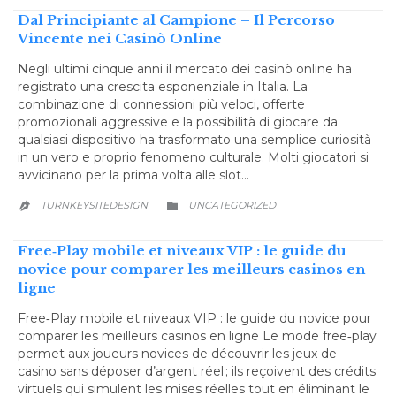
Dal Principiante al Campione – Il Percorso
Vincente nei Casinò Online
Negli ultimi cinque anni il mercato dei casinò online ha
registrato una crescita esponenziale in Italia. La
combinazione di connessioni più veloci, offerte
promozionali aggressive e la possibilità di giocare da
qualsiasi dispositivo ha trasformato una semplice curiosità
in un vero e proprio fenomeno culturale. Molti giocatori si
avvicinano per la prima volta alle slot…
CATEGORY
TURNKEYSITEDESIGN
UNCATEGORIZED


Free‑Play mobile et niveaux VIP : le guide du
novice pour comparer les meilleurs casinos en
ligne
Free‑Play mobile et niveaux VIP : le guide du novice pour
comparer les meilleurs casinos en ligne Le mode free‑play
permet aux joueurs novices de découvrir les jeux de
casino sans déposer d’argent réel ; ils reçoivent des crédits
virtuels qui simulent les mises réelles tout en éliminant le