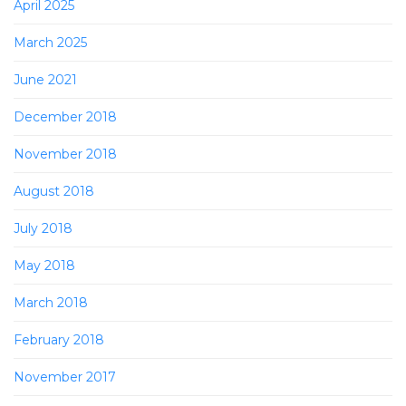
April 2025
March 2025
June 2021
December 2018
November 2018
August 2018
July 2018
May 2018
March 2018
February 2018
November 2017