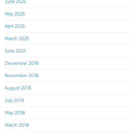
June 2025
May 2025
April 2025
March 2025
June 2021
December 2018
November 2018
August 2018
July 2018
May 2018
March 2018