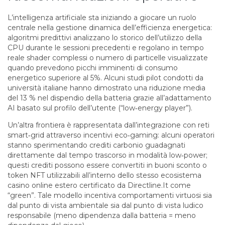
L’intelligenza artificiale sta iniziando a giocare un ruolo
centrale nella gestione dinamica dell’efficienza energetica:
algoritmi predittivi analizzano lo storico dell’utilizzo della
CPU durante le sessioni precedenti e regolano in tempo
reale shader complessi o numero di particelle visualizzate
quando prevedono picchi imminenti di consumo
energetico superiore al 5%. Alcuni studi pilot condotti da
università italiane hanno dimostrato una riduzione media
del 13 % nel dispendio della batteria grazie all’adattamento
AI basato sul profilo dell’utente (“low‑energy player”).
Un’altra frontiera è rappresentata dall’integrazione con reti
smart‑grid attraverso incentivi eco‑gaming: alcuni operatori
stanno sperimentando crediti carbonio guadagnati
direttamente dal tempo trascorso in modalità low‑power;
questi crediti possono essere convertiti in buoni sconto o
token NFT utilizzabili all’interno dello stesso ecosistema
casino online estero certificato da Directline.It come
“green”. Tale modello incentiva comportamenti virtuosi sia
dal punto di vista ambientale sia dal punto di vista ludico
responsabile (meno dipendenza dalla batteria = meno