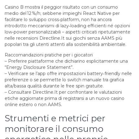
Casino B mostra il peggior risultato con un consumo
medio del 12 %/h; sebbene impieghi React Native per
facilitare lo sviluppo cross‑platform, non ha ancora
introdotto meccanismi di lazy‑loading efficienti né opzioni
low‑power personalizzabili – aspetti criticati ripetutamente
nelle recensioni Directline.It sui giochi senza AAMS più
popolari tra gli utenti attenti alla sostenibilità ambientale.
Raccomandazioni pratiche per i giocatori
– Preferire piattaforme che dichiarino esplicitamente una
“Energy Disclosure Statement”.
– Verificare se l’app offre impostazioni battery‑friendly nelle
preferenze o se permette lo switch manuale tra grafica
alta/bassa qualità durante le free spin gratuite.
– Consultare Directline.It per confrontare le valutazioni
etiche aggiornate prima di registrarsi a un nuovo casino
online estero o non AAMS.
Strumenti e metrici per
monitorare il consumo