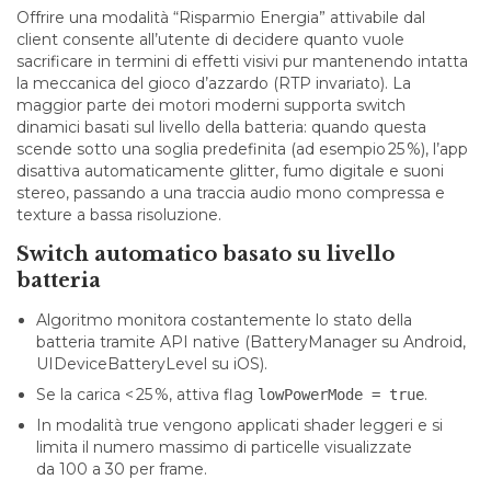
Offrire una modalità “Risparmio Energia” attivabile dal
client consente all’utente di decidere quanto vuole
sacrificare in termini di effetti visivi pur mantenendo intatta
la meccanica del gioco d’azzardo (RTP invariato). La
maggior parte dei motori moderni supporta switch
dinamici basati sul livello della batteria: quando questa
scende sotto una soglia predefinita (ad esempio 25 %), l’app
disattiva automaticamente glitter, fumo digitale e suoni
stereo, passando a una traccia audio mono compressa e
texture a bassa risoluzione.
Switch automatico basato su livello
batteria
Algoritmo monitora costantemente lo stato della
batteria tramite API native (BatteryManager su Android,
UIDeviceBatteryLevel su iOS).
Se la carica < 25 %, attiva flag
.
lowPowerMode = true
In modalità true vengono applicati shader leggeri e si
limita il numero massimo di particelle visualizzate
da 100 a 30 per frame.