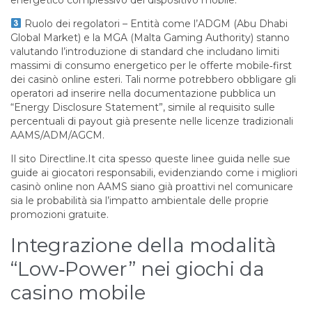
energetico complessivo del dispositivo mobile.
Ruolo dei regolatori – Entità come l’ADGM (Abu Dhabi
Global Market) e la MGA (Malta Gaming Authority) stanno
valutando l’introduzione di standard che includano limiti
massimi di consumo energetico per le offerte mobile‑first
dei casinò online esteri. Tali norme potrebbero obbligare gli
operatori ad inserire nella documentazione pubblica un
“Energy Disclosure Statement”, simile al requisito sulle
percentuali di payout già presente nelle licenze tradizionali
AAMS/ADM/AGCM.
Il sito Directline.It cita spesso queste linee guida nelle sue
guide ai giocatori responsabili, evidenziando come i migliori
casinò online non AAMS siano già proattivi nel comunicare
sia le probabilità sia l’impatto ambientale delle proprie
promozioni gratuite.
Integrazione della modalità
“Low‑Power” nei giochi da
casino mobile