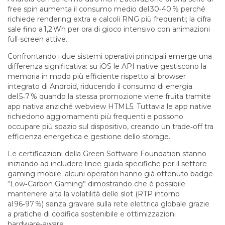
free spin aumenta il consumo medio del 30‑40 % perché
richiede rendering extra e calcoli RNG più frequenti; la cifra
sale fino a 1,2 Wh per ora di gioco intensivo con animazioni
full‑screen attive.
Confrontando i due sistemi operativi principali emerge una
differenza significativa: su iOS le API native gestiscono la
memoria in modo più efficiente rispetto al browser
integrato di Android, riducendo il consumo di energia
del 5‑7 % quando la stessa promozione viene fruita tramite
app nativa anziché webview HTML5. Tuttavia le app native
richiedono aggiornamenti più frequenti e possono
occupare più spazio sul dispositivo, creando un trade‑off tra
efficienza energetica e gestione dello storage.
Le certificazioni della Green Software Foundation stanno
iniziando ad includere linee guida specifiche per il settore
gaming mobile; alcuni operatori hanno già ottenuto badge
“Low‑Carbon Gaming” dimostrando che è possibile
mantenere alta la volatilità delle slot (RTP intorno
al 96‑97 %) senza gravare sulla rete elettrica globale grazie
a pratiche di codifica sostenibile e ottimizzazioni
hardware‑aware.