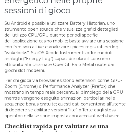
energetico nelle proprie
sessioni di gioco
Su Android è possibile utilizzare Battery Historian, uno
strumento open source che visualizza grafici dettagliati
dell’utilizzo CPU/GPU durante periodi specifici
dell’applicazione casino mobile; basta avviare una sessione
con free spin attive e analizzare i picchi registrati nei log
“wakelocks”. Su iOS Xcode Instruments offre moduli
analoghi (“Energy Log”) capaci di isolare il consumo
attribuito alle chiamate OpenGL ES o Metal usate dai
giochi slot moderni.
Per chi gioca via browser esistono estensioni come GPU-
Zoom (Chrome) o Performance Analyzer (Firefox) che
mostrano in tempo reale percentuali d’impiego della GPU
mentre vengono eseguite animazioni particellari nelle
sequenze bonus gratuite; questi dati consentono all’utente
di decidere se abilitare versioni “lite” offerte dagli stessi
operatori nella sezione impostazioni account web‑based.
Checklist rapida per valutare se una