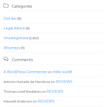

Categories
Civil law
(8)
Legal Advice
(6)
Uncategorized
(2,653)
Аttorneys
(9)

Comments
A WordPress Commenter
Hello world!
on
REVIEWS
Antonio Hurtado de Mendoza
on
REVIEWS
Thomas Lovell Beddoes
on
REVIEWS
Maxwell Anderson
on