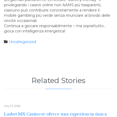
privilegiando i casinò online non AAMS più trasparenti,
ciascuno può contribuire concretamente a rendere il
mobile gambling più verde senza rinunciare al brivido delle
vincite occasionali.
Continua a giocare responsabilmente – ma soprattutto…
gioca con intelligenza energetica!
Category

Uncategorized
Related Stories
July 27, 2026
Lasbet MX Casino te ofrece una experiencia única