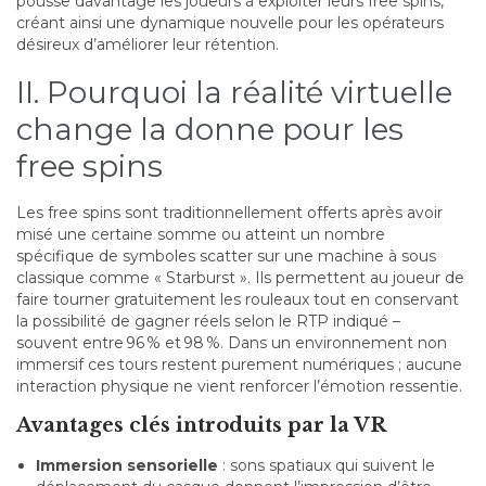
pousse davantage les joueurs à exploiter leurs free spins,
créant ainsi une dynamique nouvelle pour les opérateurs
désireux d’améliorer leur rétention.
II. Pourquoi la réalité virtuelle
change la donne pour les
free spins
Les free spins sont traditionnellement offerts après avoir
misé une certaine somme ou atteint un nombre
spécifique de symboles scatter sur une machine à sous
classique comme « Starburst ». Ils permettent au joueur de
faire tourner gratuitement les rouleaux tout en conservant
la possibilité de gagner réels selon le RTP indiqué –
souvent entre 96 % et 98 %. Dans un environnement non
immersif ces tours restent purement numériques ; aucune
interaction physique ne vient renforcer l’émotion ressentie.
Avantages clés introduits par la VR
Immersion sensorielle
: sons spatiaux qui suivent le