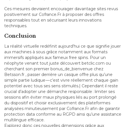
Ces mesures devraient encourager davantage sites revus
positivement sur Cofrance.Fr à proposer des offres
responsables tout en sécurisant leurs innovations
techniques.
Conclusion
La réalité virtuelle redéfinit aujourd’hui ce que signifie jouer
aux machines à sous grâce notamment aux formats
immersifs appliqués aux fameux free spins. Pour un
néophyte venant tout juste découvert betclic.com ou
cherchant son premier bonus_de_bienvenue chez
Betsson.fr , passer derrière un casque offre plus qu’une
simple partie ludique — c’est vivre réellement chaque gain
potentiel avec tous ses sens stimulés.| Cependant il reste
crucial d’adopter une démarche responsable : limiter ses
sessions afin éviter maux physiques liés au port prolongé
du dispositif et choisir exclusivement des plateformes
analysées minutieusement par Cofrance.Fr afin de garantir
protection data conforme au RGPD ainsi qu’une assistance
multilingue efficace.
Explorez donc ces nouvelles dimensions grâce aux