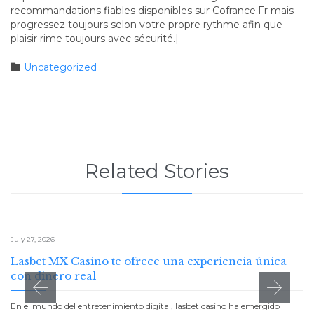
recommandations fiables disponibles sur Cofrance.Fr mais
progressez toujours selon votre propre rythme afin que
plaisir rime toujours avec sécurité.|
Category

Uncategorized
Related Stories
July 27, 2026
Lasbet MX Casino te ofrece una experiencia única
con dinero real
En el mundo del entretenimiento digital, lasbet casino ha emergido