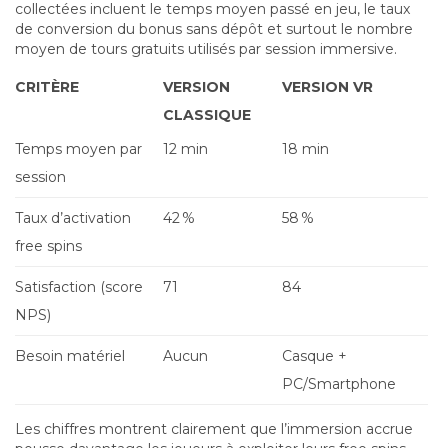
collectées incluent le temps moyen passé en jeu, le taux
de conversion du bonus sans dépôt et surtout le nombre
moyen de tours gratuits utilisés par session immersive.
CRITÈRE
VERSION
VERSION VR
CLASSIQUE
Temps moyen par
12 min
18 min
session
Taux d’activation
42 %
58 %
free spins
Satisfaction (score
71
84
NPS)
Besoin matériel
Aucun
Casque +
PC/Smartphone
Les chiffres montrent clairement que l’immersion accrue