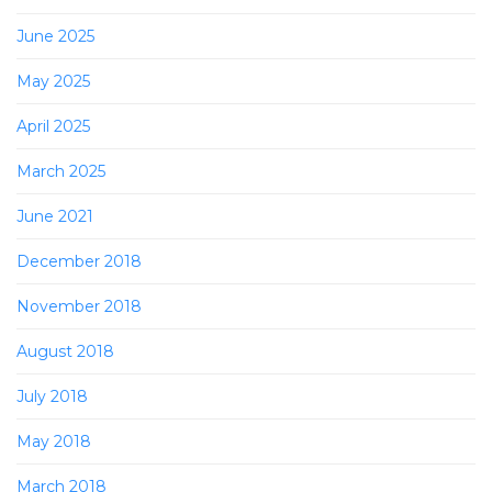
June 2025
May 2025
April 2025
March 2025
June 2021
December 2018
November 2018
August 2018
July 2018
May 2018
March 2018