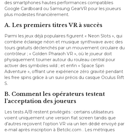
des smartphones hautes performances compatibles
Google Cardboard ou Samsung GearVR pour les joueurs
plus modestes financièrement.
A. Les premiers titres VR à succès
Parmi les jeux déjà populaires figurent « Neon Slots », qui
combine éclairage néon et musique synthwave avec des
tours gratuits déclenchés par un mouvement circulaire du
contrôleur ; « Golden Pharaoh VR », où le joueur doit
physiquement tourner autour du rouleau central pour
activer des symboles wild ; et enfin « Space Spin
Adventure », offrant une expérience zéro gravité pendant
les free spins grâce à un suivi précis du casque Oculus Rift
S.
B. Comment les opérateurs testent
l’acceptation des joueurs
Les tests A/B restent privilégiés : certains utilisateurs
voient uniquement une version flat screen tandis que
d’autres reçoivent l’option VR via un lien dédié envoyé par
e‑mail après inscription à Betclic.com . Les métriques