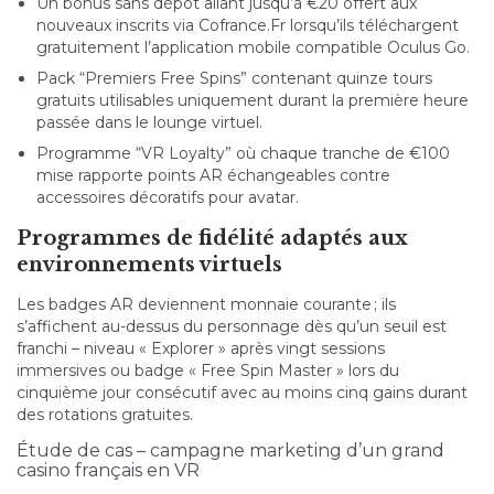
Un bonus sans dépôt allant jusqu’à €20 offert aux
nouveaux inscrits via Cofrance.Fr lorsqu’ils téléchargent
gratuitement l’application mobile compatible Oculus Go.
Pack “Premiers Free Spins” contenant quinze tours
gratuits utilisables uniquement durant la première heure
passée dans le lounge virtuel.
Programme “VR Loyalty” où chaque tranche de €100
mise rapporte points AR échangeables contre
accessoires décoratifs pour avatar.
Programmes de fidélité adaptés aux
environnements virtuels
Les badges AR deviennent monnaie courante ; ils
s’affichent au-dessus du personnage dès qu’un seuil est
franchi – niveau « Explorer » après vingt sessions
immersives ou badge « Free Spin Master » lors du
cinquième jour consécutif avec au moins cinq gains durant
des rotations gratuites.
Étude de cas – campagne marketing d’un grand
casino français en VR