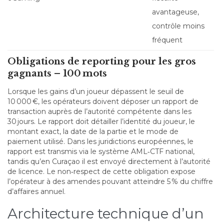
avantageuse,
contrôle moins
fréquent
Obligations de reporting pour les gros
gagnants – 100 mots
Lorsque les gains d’un joueur dépassent le seuil de
10 000 €, les opérateurs doivent déposer un rapport de
transaction auprès de l’autorité compétente dans les
30 jours. Le rapport doit détailler l’identité du joueur, le
montant exact, la date de la partie et le mode de
paiement utilisé. Dans les juridictions européennes, le
rapport est transmis via le système AML‑CTF national,
tandis qu’en Curaçao il est envoyé directement à l’autorité
de licence. Le non‑respect de cette obligation expose
l’opérateur à des amendes pouvant atteindre 5 % du chiffre
d’affaires annuel.
Architecture technique d’un