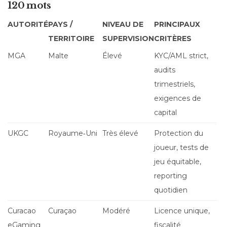
120 mots
AUTORITÉ
PAYS /
NIVEAU DE
PRINCIPAUX
TERRITOIRE
SUPERVISION
CRITÈRES
MGA
Malte
Élevé
KYC/AML strict,
audits
trimestriels,
exigences de
capital
UKGC
Royaume‑Uni
Très élevé
Protection du
joueur, tests de
jeu équitable,
reporting
quotidien
Curacao
Curaçao
Modéré
Licence unique,
eGaming
fiscalité