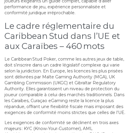
joueurs exigeants un guide complet, capable d’allier
performance de jeu, expérience personnalisée et
conformité juridique irréprochable.
Le cadre réglementaire du
Caribbean Stud dans l’UE et
aux Caraïbes – 460 mots
Le Caribbean Stud Poker, comme les autres jeux de table,
doit s’inscrire dans un cadre législatif complexe qui varie
selon la juridiction. En Europe, les licences les plus prisées
sont délivrées par Malte Gaming Authority (MGA), UK
Gambling Commission (UKGC) et Gibraltar Regulatory
Authority. Elles garantissent un niveau de protection du
joueur comparable à celui des marchés traditionnels. Dans
les Caraïbes, Curaçao eGaming reste la licence la plus
répandue, offrant une flexibilité fiscale mais imposant des
exigences de conformité moins strictes que celles de l’UE.
Les exigences de conformité se déclinent en trois axes
majeurs : KYC (Know‑Your‑Customer), AML