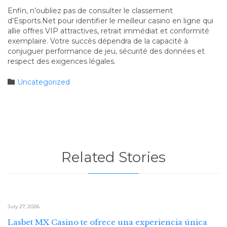
Enfin, n’oubliez pas de consulter le classement
d’Esports.Net pour identifier le meilleur casino en ligne qui
allie offres VIP attractives, retrait immédiat et conformité
exemplaire. Votre succès dépendra de la capacité à
conjuguer performance de jeu, sécurité des données et
respect des exigences légales.
Category

Uncategorized
Related Stories
July 27, 2026
Lasbet MX Casino te ofrece una experiencia única