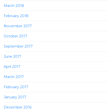
March 2018
February 2018
November 2017
October 2017
September 2017
June 2017
April 2017
March 2017
February 2017
January 2017
December 2016