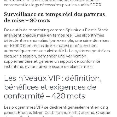
conservant les logs nécessaires pour les audits GDPR.
Surveillance en temps réel des patterns
de mise – 80 mots
Des outils de monitoring comme Splunk ou Elastic Stack
analysent chaque mise en temps réel. Les algorithmes
détectent les anomalies (par exemple, une série de mises
de 10 000 € en moins de 5 minutes) et déclenchent
automatiquement une alerte AML. Le système peut alors
bloquer la session, demander une vérification
supplémentaire et générer un rapport de conformité
instantané, évitant ainsi le risque de blanchiment.
Les niveaux VIP : définition,
bénéfices et exigences de
conformité – 420 mots
Les programmes VIP se déclinent généralement en cinq
paliers : Bronze, Silver, Gold, Platinum et Diamond. Chaque