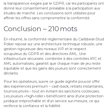
la transparence exigée par le GDPR, car les participants ont
donné leur consentement préalable à la participation aux
études de marché. Les conclusions sont utilisées pour
affiner les offres sans compromettre la conformité.
Conclusion – 210 mots
En résumé, la conformité réglementaire du Caribbean Stud
Poker repose sur une architecture technique robuste, une
gestion rigoureuse des niveaux VIP et le respect
scrupuleux du GDPR et des directives AML. Une
infrastructure sécurisée, combinée à des contrôles KYC et
AML automatisés, garantit que chaque main de jeu reste
équitable et que les gains des joueurs sont correctement
déclarés.
Pour les opérateurs, suivre ce guide signifie pouvoir offrir
des expériences premium – cash‑back, retraits instantanés,
tournois privés – tout en évitant les sanctions coûteuses.
Les joueurs « high‑roller » bénéficient ainsi d’une protection
juridique irréprochable et d’un service sur‑mesure, ce qui
renforce la confiance et la fidélité.