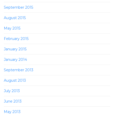
September 2015
August 2015
May 2015
February 2015
January 2015
January 2014
September 2013
August 2013
July 2013
June 2013
May 2013