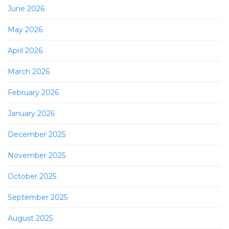
June 2026
May 2026
April 2026
March 2026
February 2026
January 2026
December 2025
November 2025
October 2025
September 2025
August 2025