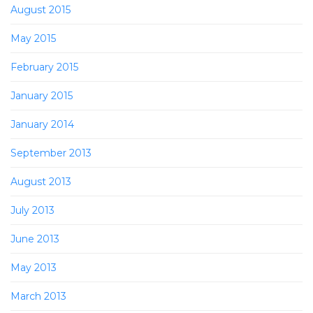
August 2015
May 2015
February 2015
January 2015
January 2014
September 2013
August 2013
July 2013
June 2013
May 2013
March 2013