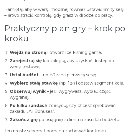
Pamiętaj, aby w wersji mobilnej również ustawić limity sesji
– łatwo stracić kontrolę, gdy grasz w drodze do pracy.
Praktyczny plan gry – krok po
kroku
Wejdź na stronę
i otwórz Ice Fishing game.
Zarejestruj się
lub zaloguj, aby uzyskać dostęp do
wersji testowej.
Ustal budżet
– np. 50 zł na pierwszą sesję.
Wybierz stałą stawkę
(np. 1 zł) i obstaw segment koła.
Obserwuj wynik
– jeśli wygrywasz, wypłać część
wygranej.
Po kilku rundach
zdecyduj, czy chcesz spróbować
zakładu „All Bonuses”.
Zakończ grę
po osiągnięciu limitu czasu lub budżetu.
Ten prosty schemat pomaga zachować kontrolę i