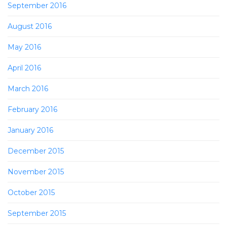
September 2016
August 2016
May 2016
April 2016
March 2016
February 2016
January 2016
December 2015
November 2015
October 2015
September 2015