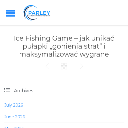
Ice Fishing Game – jak unikać
pułapki „gonienia strat” i
maksymalizować wygrane




Archives
July 2026
June 2026