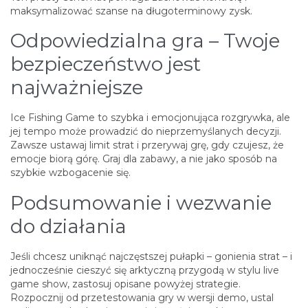
maksymalizować szanse na długoterminowy zysk.
Odpowiedzialna gra – Twoje
bezpieczeństwo jest
najważniejsze
Ice Fishing Game to szybka i emocjonująca rozgrywka, ale
jej tempo może prowadzić do nieprzemyślanych decyzji.
Zawsze ustawaj limit strat i przerywaj grę, gdy czujesz, że
emocje biorą górę. Graj dla zabawy, a nie jako sposób na
szybkie wzbogacenie się.
Podsumowanie i wezwanie
do działania
Jeśli chcesz uniknąć najczęstszej pułapki – gonienia strat – i
jednocześnie cieszyć się arktyczną przygodą w stylu live
game show, zastosuj opisane powyżej strategie.
Rozpocznij od przetestowania gry w wersji demo, ustal