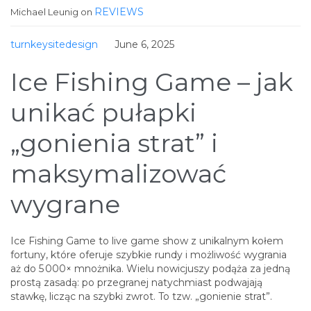
REVIEWS
Michael Leunig
on
turnkeysitedesign
June 6, 2025
Ice Fishing Game – jak
unikać pułapki
„gonienia strat” i
maksymalizować
wygrane
Ice Fishing Game to live game show z unikalnym kołem
fortuny, które oferuje szybkie rundy i możliwość wygrania
aż do 5 000× mnożnika. Wielu nowicjuszy podąża za jedną
prostą zasadą: po przegranej natychmiast podwajają
stawkę, licząc na szybki zwrot. To tzw. „gonienie strat”.