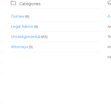

Categories
Civil law
A
(8)
Legal Advice
(6)
A
Uncategorized
(2,653)
T
Аttorneys
(9)
M
Mi