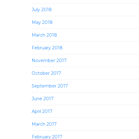
July 2018
May 2018
March 2018
February 2018
November 2017
October 2017
September 2017
June 2017
April 2017
March 2017
February 2017