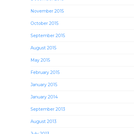
November 2015
October 2015
September 2015
August 2015
May 2015
February 2015
January 2015
January 2014
September 2013
August 2013
July 2013