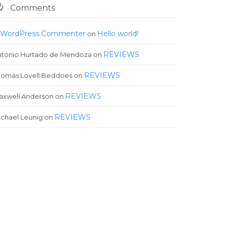

Comments
 WordPress Commenter
Hello world!
on
REVIEWS
ntonio Hurtado de Mendoza
on
REVIEWS
homas Lovell Beddoes
on
REVIEWS
axwell Anderson
on
REVIEWS
chael Leunig
on