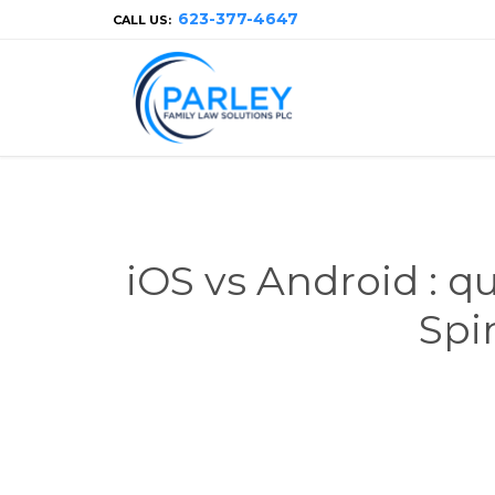
623-377-4647
CALL US:
iOS vs Android : q
Spi