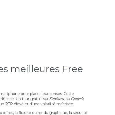
es meilleures Free
 smartphone pour placer leurs mises. Cette
fficace. Un tour gratuit sur
Starburst
ou
Gonzo’s
n RTP élevé et d’une volatilité maîtrisée.
 offres, la fluidité du rendu graphique, la sécurité