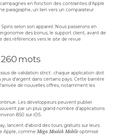
 campagnes en fonction des contraintes d’Apple
ième paragraphe, un lien vers un comparateur
e Spins selon son appareil. Nous passerons en
l’ergonomie des bonus, le support client, avant de
e des références vers le site de revue
– 260 mots
us de validation strict : chaque application doit
jeux d’argent dans certains pays. Cette barrière
 l’arrivée de nouvelles offres, notamment les
continue. Les développeurs peuvent publier
t souvent par un plus grand nombre d’applications
environ 850 sur iOS.
, lancent d’abord des tours gratuits sur leurs
tème Apple, comme
Mega Moolah Mobile
optimisé