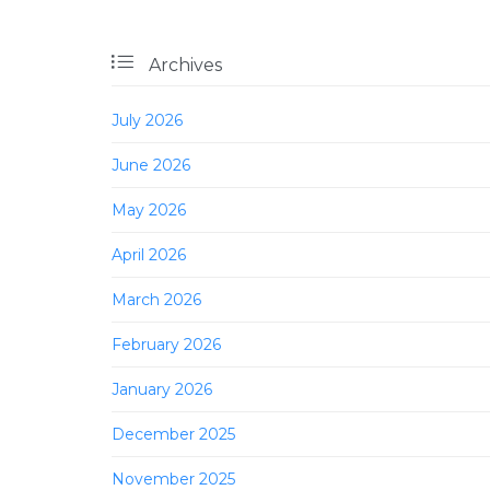

Archives
July 2026
June 2026
May 2026
April 2026
March 2026
February 2026
January 2026
December 2025
November 2025