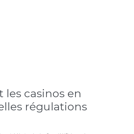
 les casinos en
elles régulations