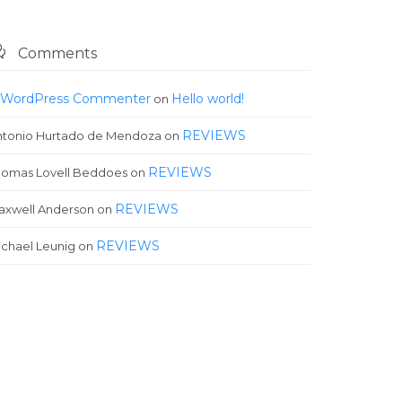

Comments
 WordPress Commenter
Hello world!
on
REVIEWS
ntonio Hurtado de Mendoza
on
REVIEWS
homas Lovell Beddoes
on
REVIEWS
axwell Anderson
on
REVIEWS
chael Leunig
on