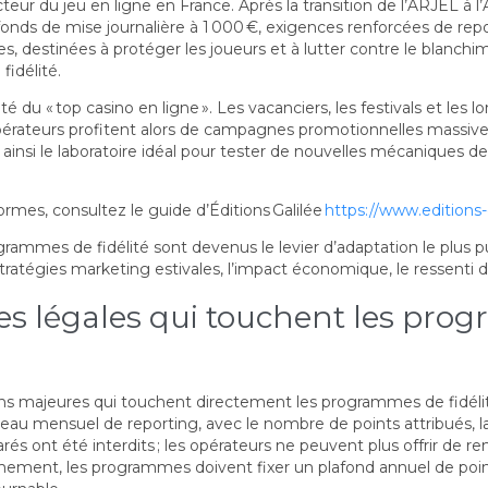
ur du jeu en ligne en France. Après la transition de l’ARJEL à l’
onds de mise journalière à 1 000 €, exigences renforcées de rep
, destinées à protéger les joueurs et à lutter contre le blanch
idélité.
ité du « top casino en ligne ». Les vacanciers, les festivals et le
 opérateurs profitent alors de campagnes promotionnelles massive
t ainsi le laboratoire idéal pour tester de nouvelles mécaniques de
mes, consultez le guide d’Éditions Galilée
https://www.editions-g
mmes de fidélité sont devenus le levier d’adaptation le plus puis
s stratégies marketing estivales, l’impact économique, le ressenti
s légales qui touchent les prog
tions majeures qui touchent directement les programmes de fidél
leau mensuel de reporting, avec le nombre de points attribués, la
s ont été interdits ; les opérateurs ne peuvent plus offrir de r
ement, les programmes doivent fixer un plafond annuel de poin