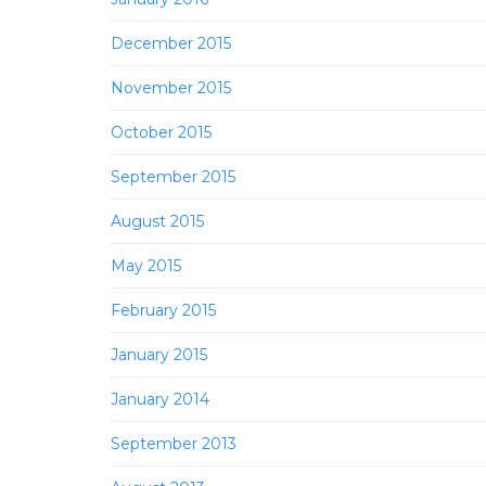
December 2015
November 2015
October 2015
September 2015
August 2015
May 2015
February 2015
January 2015
January 2014
September 2013