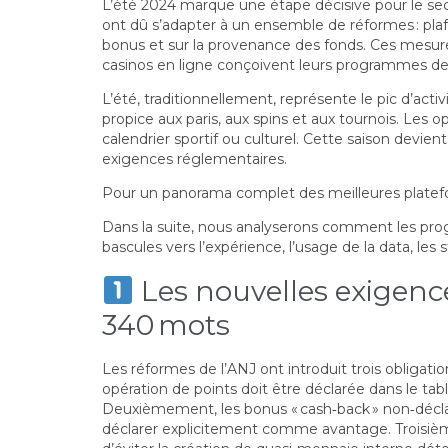
L’été 2024 marque une étape décisive pour le secte
ont dû s’adapter à un ensemble de réformes : plaf
bonus et sur la provenance des fonds. Ces mesures
casinos en ligne conçoivent leurs programmes de f
L’été, traditionnellement, représente le pic d’activ
propice aux paris, aux spins et aux tournois. Les
calendrier sportif ou culturel. Cette saison devien
exigences réglementaires.
Pour un panorama complet des meilleures platefor
Dans la suite, nous analyserons comment les progra
bascules vers l’expérience, l’usage de la data, le
Les nouvelles exigence
340 mots
Les réformes de l’ANJ ont introduit trois obliga
opération de points doit être déclarée dans le tab
Deuxièmement, les bonus « cash‑back » non‑déclaré
déclarer explicitement comme avantage. Troisièm