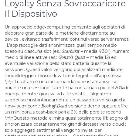
Loyalty Senza Sovraccaricare
Il Dispositivo
Un approccio edge‑computing consente agli operatori di
elaborare gran parte delle metriche direttamente sul
device , evitando trasferimenti continui verso server remoti
. L’app raccoglie dati anonimizzati quali tempo medio
speso su ciascuna slot (es.:
Starburst
– media 4′30″), numero
medio di linee attive (es.:
Gonzo’s Quest
– media 12) ed
eventuale variazione dello stato batteria durante la
sessione . Questi valori vengono poi analizzati mediante
modelli leggeri TensorFlow Lite integrati nell’app stessa
.\n\nIl risultato è una raccomandazione istantanea : se
durante una sessione l’utente ha consumato più del 20%​di
energia mentre giocava ad alte volatili , l’algoritmo
suggerisce instantaneamente un passaggio verso giochi
«low‑load» come
Book of Dead
versione demo oppure offre
un mini bonus cash‑back pari al 3%​ delle perdite recenti
.\n\nQuesto metodo elimina quasi totalmente il bisogno di
sincronizzare costantemente grandi dataset verso cloud ;
solo aggregati settimanali vengono inviati per