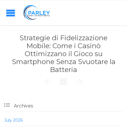
Strategie di Fidelizzazione
Mobile: Come i Casinò
Ottimizzano il Gioco su
Smartphone Senza Svuotare la
Batteria




Archives
July 2026