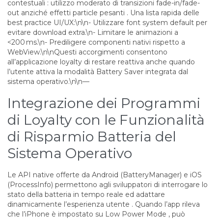
contestuali : utilizzo moderato di transizioni fade-in/fade-
out anziché effetti particle pesanti . Una lista rapida delle
best practice UI/UX:\n\n- Utilizzare font system default per
evitare download extra.\n- Limitare le animazioni a
<200 ms.\n- Prediligere componenti nativi rispetto a
WebView.\n\nQuesti accorgimenti consentono
all’applicazione loyalty di restare reattiva anche quando
l’utente attiva la modalità Battery Saver integrata dal
sistema operativo.\n\n—
Integrazione dei Programmi
di Loyalty con le Funzionalità
di Risparmio Batteria del
Sistema Operativo
Le API native offerte da Android (BatteryManager) e iOS
(ProcessInfo) permettono agli sviluppatori di interrogare lo
stato della batteria in tempo reale ed adattare
dinamicamente l’esperienza utente . Quando l’app rileva
che l’iPhone è impostato su Low Power Mode , può