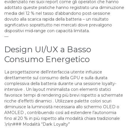
evidenziato nei suoi report come gli operatori che hanno
adottato queste pratiche hanno registrato una diminuzione
media del 12 % nel tasso d’abbandono post‑sessione
dovuto alla scarica rapida della batteria – un risultato
significativo soprattutto nei mercati dove prevalgono
dispositivi mid‑range con capacità limitata.
—
Design UI/UX a Basso
Consumo Energetico
La progettazione dell’interfaccia utente influisce
direttamente sul consumo della GPU e sulla durata
complessiva della batteria durante una sessione loyalty-
intensive . Un layout minimalista con elementi statici
favorisce tempi di rendering più brevi rispetto a schermate
ricche d’effetti dinamici . Utilizzare palette colori scuri
diminuisce la luminosità necessaria allo schermo OLED o
AMOLED , contribuendo così ad estendere l’autonomia
fino al 20 % in più rispetto alla modalità chiara tradizionale
.\n\n### Modalità “Dark Loyalty”