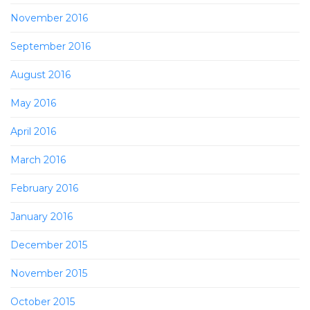
November 2016
September 2016
August 2016
May 2016
April 2016
March 2016
February 2016
January 2016
December 2015
November 2015
October 2015