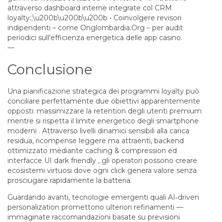
attraverso dashboard interne integrate col CRM
loyalty.;\u200b\u200b\u200b • Coinvolgere revisori
indipendenti – come Onglombardia.Org – per audit
periodici sull’efficienza energetica delle app casino.
—
Conclusione
Una pianificazione strategica dei programmi loyalty può
conciliare perfettamente due obiettivi apparentemente
opposti: massimizzare la retention degli utenti premium
mentre si rispetta il limite energetico degli smartphone
moderni . Attraverso livelli dinamici sensibili alla carica
residua, ricompense leggere ma attraenti, backend
ottimizzato mediante caching & compression ed
interfacce UI dark friendly , gli operatori possono creare
ecosistemi virtuosi dove ogni click genera valore senza
prosciugare rapidamente la batteria.
Guardando avanti, tecnologie emergenti quali AI‐driven
personalization promettono ulteriori refinamenti —
immaginate raccomandazioni basate su previsioni