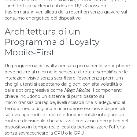
l’architettura backend e il design UI/UX possano
trasformarsi in veri alleati della retention senza gravare sul
consumo energetico del dispositivo.
Architettura di un
Programma di Loyalty
Mobile‑First
Un programma di loyalty pensato prima per lo smartphone
deve ridurre al minimo le richieste di rete e semplificare le
interazioni visive senza sacrificare l’esperienza premium
che gli utenti si aspettano dai giochi con alta volatilità o
dalle slot progressive come
Mega Moolah
. I componenti
chiave includono un sistema di punti basato su
micro‑transazioni rapide, livelli scalabili che si adeguano al
tempo medio di gioco e ricompense esclusive disponibili
solo via app mobile. Inoltre è fondamentale integrare un
motore decisionale che analizzi il consumo energetico del
dispositivo in tempo reale, così da personalizzare l’offerta
senza sovraccaricare la CPU o la GPU.