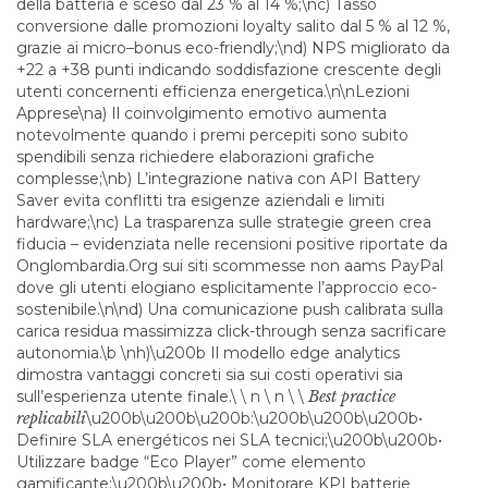
della batteria è sceso dal 23 % al 14 %;\nc) Tasso
conversione dalle promozioni loyalty salito dal 5 % al 12 %,
grazie ai micro–bonus eco-friendly;\nd) NPS migliorato da
+22 a +38 punti indicando soddisfazione crescente degli
utenti concernenti efficienza energetica.\n\nLezioni
Apprese\na) Il coinvolgimento emotivo aumenta
notevolmente quando i premi percepiti sono subito
spendibili senza richiedere elaborazioni grafiche
complesse;\nb) L’integrazione nativa con API Battery
Saver evita conflitti tra esigenze aziendali e limiti
hardware;\nc) La trasparenza sulle strategie green crea
fiducia – evidenziata nelle recensioni positive riportate da
Onglombardia.Org sui siti scommesse non aams PayPal
dove gli utenti elogiano esplicitamente l’approccio eco-
sostenibile.\n\nd) Una comunicazione push calibrata sulla
carica residua massimizza click-through senza sacrificare
autonomia.\b \nh)\u200b Il modello edge analytics
dimostra vantaggi concreti sia sui costi operativi sia
sull’esperienza utente finale.\ \ n \ n \ \
Best practice
replicabili
\u200b\u200b\u200b:\u200b\u200b\u200b•
Definire SLA energéticos nei SLA tecnici;\u200b\u200b•
Utilizzare badge “Eco Player” come elemento
gamificante;\u200b\u200b• Monitorare KPI batterie