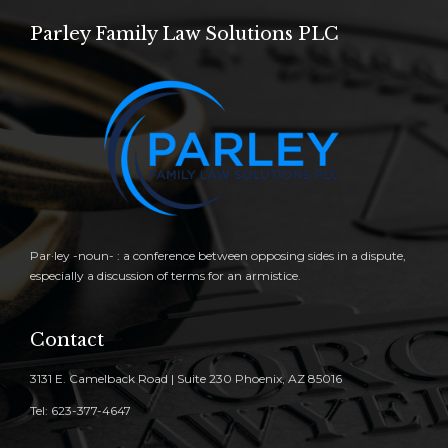
Parley Family Law Solutions PLC
Par·ley -noun- : a conference between opposing sides in a dispute,
especially a discussion of terms for an armistice.
Contact
3131 E. Camelback Road | Suite 230 Phoenix, AZ 85016
Tel: 623-377-4647