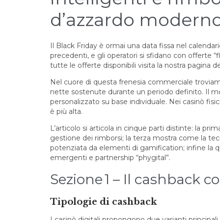
d’azzardo moderno
Il Black Friday è ormai una data fissa nel calendar
precedenti, e gli operatori si sfidano con offerte 
tutte le offerte disponibili visita la nostra pagina d
Nel cuore di questa frenesia commerciale troviam
nette sostenute durante un periodo definito. Il 
personalizzato su base individuale. Nei casinò fisi
è più alta.
L’articolo si articola in cinque parti distinte: la pr
gestione dei rimborsi; la terza mostra come la tecn
potenziata da elementi di gamification; infine la q
emergenti e partnership “phygital”.
Sezione 1 – Il cashback c
Tipologie di cashback
I casinò digitali propongono due varianti principali