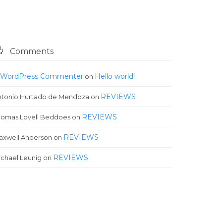

Comments
 WordPress Commenter
Hello world!
on
REVIEWS
ntonio Hurtado de Mendoza
on
REVIEWS
homas Lovell Beddoes
on
REVIEWS
axwell Anderson
on
REVIEWS
chael Leunig
on