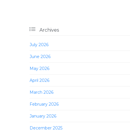

Archives
July 2026
June 2026
May 2026
April 2026
March 2026
February 2026
January 2026
December 2025