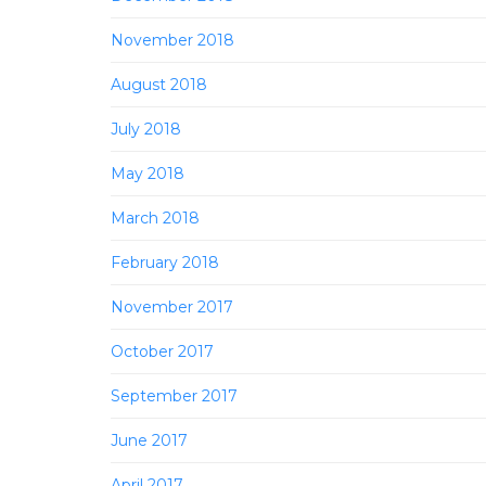
November 2018
August 2018
July 2018
May 2018
March 2018
February 2018
November 2017
October 2017
September 2017
June 2017
April 2017