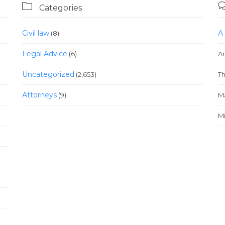

Categories
Civil law
A
(8)
Legal Advice
(6)
A
Uncategorized
(2,653)
T
Аttorneys
(9)
M
Mi