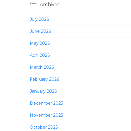

Archives
July 2026
June 2026
May 2026
April 2026
March 2026
February 2026
January 2026
December 2025
November 2025
October 2025