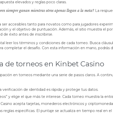
 apuesta elevados y reglas poco claras.
res siempre ganan mientras otros apenas llegan a la meta?
La respues
a ser accesibles tanto para novatos como para jugadores experi
ación y el objetivo de puntuación. Además, el sitio muestra el po
d de éxito antes de inscribirse.
al leer los términos y condiciones de cada torneo. Busca cláusul
 completar el desafío. Con esta información en mano, podrás decid
a de torneos en Kinbet Casino
ipación en torneos mediante una serie de pasos claros. A continua
La verificación de identidad es rápida y protege tus datos.
eos” y elige el que más te interese. Cada torneo muestra la entra
 Casino acepta tarjetas, monederos electrónicos y criptomonedas,
s reglas específicas. El puntaje se actualiza en tiempo real en el