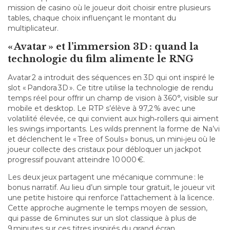
mission de casino où le joueur doit choisir entre plusieurs
tables, chaque choix influençant le montant du
multiplicateur.
« Avatar » et l’immersion 3D : quand la
technologie du film alimente le RNG
Avatar 2 a introduit des séquences en 3D qui ont inspiré le
slot « Pandora 3D ». Ce titre utilise la technologie de rendu
temps réel pour offrir un champ de vision à 360°, visible sur
mobile et desktop. Le RTP s’élève à 97,2 % avec une
volatilité élevée, ce qui convient aux high‑rollers qui aiment
les swings importants. Les wilds prennent la forme de Na’vi
et déclenchent le « Tree of Souls » bonus, un mini‑jeu où le
joueur collecte des cristaux pour débloquer un jackpot
progressif pouvant atteindre 10 000 €.
Les deux jeux partagent une mécanique commune : le
bonus narratif. Au lieu d’un simple tour gratuit, le joueur vit
une petite histoire qui renforce l’attachement à la licence.
Cette approche augmente le temps moyen de session,
qui passe de 6 minutes sur un slot classique à plus de
9 minutes sur ces titres inspirés du grand écran.