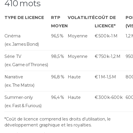
410 mots
TYPE DE LICENCE
RTP
VOLATILITÉ
COÛT DE
PO
MOYEN
LICENCE*
(VI
Cinéma
96,5 %
Moyenne
€ 500 k‑1 M
1,2
(ex. James Bond)
Série TV
98,5 %
Moyenne
€ 750 k‑1,2 M
950
(ex. Game of Thrones)
Narrative
96,8 %
Haute
€ 1 M‑1,5 M
800
(ex. The Matrix)
Summer‑only
96,4 %
Haute
€ 300 k‑600 k
600
(ex. Fast & Furious)
*Coût de licence comprend les droits d’utilisation, le
développement graphique et les royalties.