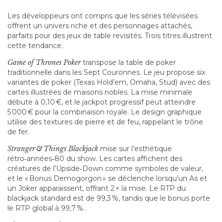
Les développeurs ont compris que les séries télévisées
offrent un univers riche et des personnages attachés,
parfaits pour des jeux de table revisités. Trois titres illustrent
cette tendance.
Game of Thrones Poker
transpose la table de poker
traditionnelle dans les Sept Couronnes. Le jeu propose six
variantes de poker (Texas Hold’em, Omaha, Stud) avec des
cartes illustrées de maisons nobles. La mise minimale
débute à 0,10 €, et le jackpot progressif peut atteindre
5 000 € pour la combinaison royale. Le design graphique
utilise des textures de pierre et de feu, rappelant le trône
de fer.
Stranger & Things Blackjack
mise sur l’esthétique
rétro‑années‑80 du show. Les cartes affichent des
créatures de l’Upside‑Down comme symboles de valeur,
et le « Bonus Demogorgon » se déclenche lorsqu’un As et
un Joker apparaissent, offrant 2 × la mise. Le RTP du
blackjack standard est de 99,3 %, tandis que le bonus porte
le RTP global à 99,7 %.