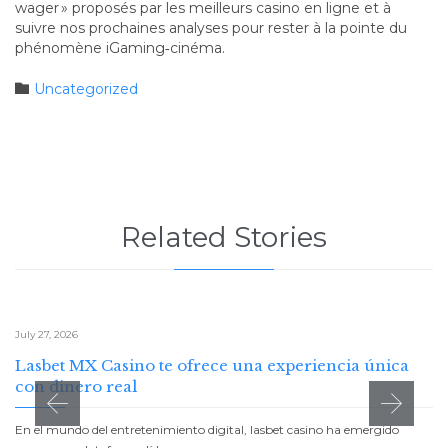
wager » proposés par les meilleurs casino en ligne et à
suivre nos prochaines analyses pour rester à la pointe du
phénomène iGaming‑cinéma.
Category

Uncategorized
Related Stories
July 27, 2026
Lasbet MX Casino te ofrece una experiencia única
con dinero real
En el mundo del entretenimiento digital, lasbet casino ha emergido