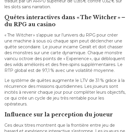
traduit par un ARPU supérieur de 0,85 € contre 0,62 € sur
les slots sans narration.
Quêtes interactives dans « The Witcher » –
du RPG au casino
« The Witcher » s’appuie sur l’univers du RPG pour créer
une machine à sous où chaque spin peut déclencher une
quête secondaire. Le joueur incarne Geralt et doit chasser
des monstres sur une carte dynamique. Chaque monstre
vaincu octroie des points de « Experience », qui débloquent
des wilds améliorés et des free‑spins supplémentaires. Le
RTP global est de 97,1 % avec une volatilité moyenne.
Le système de quêtes augmente le LTV de 31 % grâce à la
récurrence des missions quotidiennes. Les joueurs sont
incités à revenir chaque jour pour compléter leurs objectifs,
ce qui crée un cycle de jeu très rentable pour les
opérateurs.
Influence sur la perception du joueur
Ces deux titres montrent que la frontière entre jeu de
hasard et expérience interactive s’estompe. Les joueurs ne