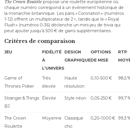
The Crown Roulette
propose une roulette européenne où
chaque numéro correspond à un événement historique de
la monarchie britannique. Les paris « Coronation » (numéros
1‑12) offrent un multiplicateur de 2 ×, tandis que le « Royal
Flush » (numéros 0‑36) déclenche un mini‑jeu de trivia qui
peut ajouter jusqu’à 500 € de gains supplémentaires.
Critères de comparaison
JEU
FIDÉLITÉ
DESIGN
OPTIONS
RTP
À
GRAPHIQUE
DE MISE
MOY
L’UNIVERS
Game of
Très
Haute
0,10‑500 €
98,5 
Thrones Poker
élevée
résolution
Stranger & Things
Élevée
Style néon
0,05‑250 €
99,7 
BJ
The Crown
Moyenne
Classique
0,20‑1000 €
99,3 
Roulette
chic