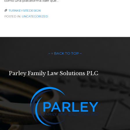
como una plataforma líder que…
TURNKEYSITEDESIGN

POSTED IN:
UNCATEGORIZED
– ↑ BACK TO TOP –
Parley Family Law Solutions PLC