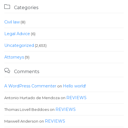

Categories
Civil law
(8)
Legal Advice
(6)
Uncategorized
(2,653)
Аttorneys
(9)

Comments
A WordPress Commenter
Hello world!
on
REVIEWS
Antonio Hurtado de Mendoza
on
REVIEWS
Thomas Lovell Beddoes
on
REVIEWS
Maxwell Anderson
on