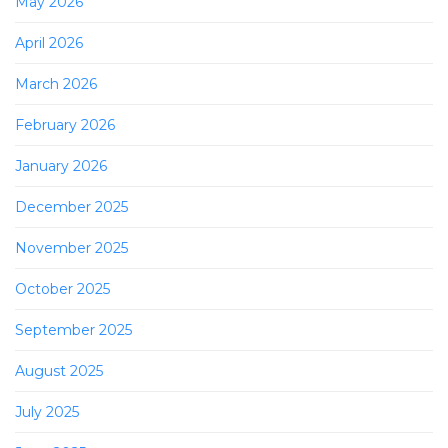
May 2026
April 2026
March 2026
February 2026
January 2026
December 2025
November 2025
October 2025
September 2025
August 2025
July 2025