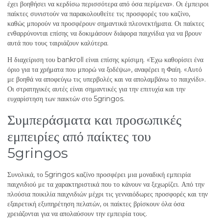
έχει βοηθήσει να κερδίσω περισσότερα από όσα περίμενα». Οι έμπειροι
παίκτες συνιστούν να παρακολουθείτε τις προσφορές του καζίνο,
καθώς μπορούν να προσφέρουν σημαντικά πλεονεκτήματα. Οι παίκτες
ενθαρρύνονται επίσης να δοκιμάσουν διάφορα παιχνίδια για να βρουν
αυτά που τους ταιριάζουν καλύτερα.
Η διαχείριση του bankroll είναι επίσης κρίσιμη. «Έχω καθορίσει ένα
όριο για τα χρήματα που μπορώ να ξοδέψω», αναφέρει η Φαίη. «Αυτό
με βοηθά να αποφεύγω τις υπερβολές και να απολαμβάνω το παιχνίδι».
Οι στρατηγικές αυτές είναι σημαντικές για την επιτυχία και την
ευχαρίστηση των παικτών στο 5gringos.
Συμπεράσματα και προσωπικές
εμπειρίες από παίκτες του
5gringos
Συνολικά, το 5gringos καζίνο προσφέρει μια μοναδική εμπειρία
παιχνιδιού με τα χαρακτηριστικά που το κάνουν να ξεχωρίζει. Από την
πλούσια ποικιλία παιχνιδιών μέχρι τις γενναιόδωρες προσφορές και την
εξαιρετική εξυπηρέτηση πελατών, οι παίκτες βρίσκουν όλα όσα
χρειάζονται για να απολαύσουν την εμπειρία τους.