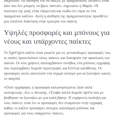
παιχνιδιού. «Η αίσθηση του να παίζεις με πραγματικούς dealers είναι
κάτι που δεν μπορείς να βρεις παντού», σημειώνει η Μαρία. «Η
ποιότητα της ροής είναι εξαιρετική και νιώθω ότι είμαι σε ένα
πραγματικό καζίνο». Αυτή η αίσθηση της πραγματικότητας προσθέτει
μια επιπλέον διάσταση στην εμπειρία του παίκτη.
Υψηλές προσφορές και μπόνους για
νέους και υπάρχοντες παίκτες
Το 5gringos καζίνο είναι γνωστό για τις γενναιόδωρες προσφορές του,
οι οποίες προσελκύουν νέους παίκτες και διατηρούν την αφοσίωση των
παλιών. Οι νέοι χρήστες απολαμβάνουν συνήθως ένα μπόνους εγγραφής
που περιλαμβάνει δωρεάν περιστροφές και bonus κατάθεσης. Οι
προσφορές αυτές αποτελούν ένα ισχυρό κίνητρο για να ξεκινήσει κανείς
το παιχνίδι.
«Όταν εγγράφηκα, η προσφορά καλωσορίσματος ήταν απλά
εκπληκτική», λέει ο Αντώνης. «Έλαβα πολλά δωρεάν spins που με
βοήθησαν να ξεκινήσω με μια καλή βάση». Η ευχάριστη έκπληξη για
τους παίκτες είναι ότι οι προσφορές δεν σταματούν στην εγγραφή,
καθώς το καζίνο προσφέρει συνεχώς καινούργια μπόνους και
προσφορές για τους υπάρχοντες παίκτες.