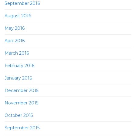
September 2016
August 2016
May 2016
April 2016
March 2016
February 2016
January 2016
December 2015
November 2015
October 2015
September 2015