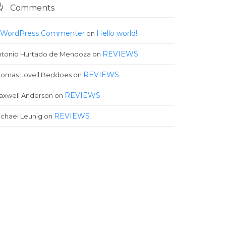

Comments
 WordPress Commenter
Hello world!
on
REVIEWS
ntonio Hurtado de Mendoza
on
REVIEWS
homas Lovell Beddoes
on
REVIEWS
axwell Anderson
on
REVIEWS
chael Leunig
on