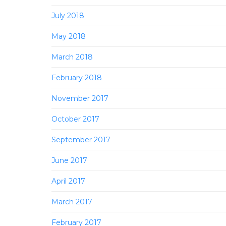
July 2018
May 2018
March 2018
February 2018
November 2017
October 2017
September 2017
June 2017
April 2017
March 2017
February 2017