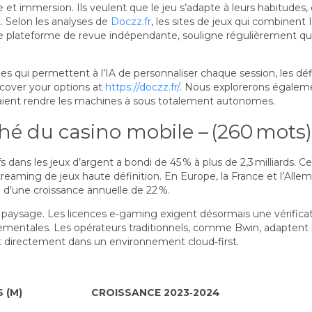
 et immersion. Ils veulent que le jeu s’adapte à leurs habitudes
. Selon les analyses de
Doczz.fr
, les sites de jeux qui combinent 
e plateforme de revue indépendante, souligne régulièrement que l’
s qui permettent à l’IA de personnaliser chaque session, les déf
cover your options at
https://doczz.fr/
. Nous explorerons égalemen
aient rendre les machines à sous totalement autonomes.
ché du casino mobile – (260 mots)
s dans les jeux d’argent a bondi de 45 % à plus de 2,3 milliards. C
 streaming de jeux haute définition. En Europe, la France et l’All
e d’une croissance annuelle de 22 %.
aysage. Les licences e‑gaming exigent désormais une vérificat
entales. Les opérateurs traditionnels, comme Bwin, adaptent l
nt directement dans un environnement cloud‑first.
 (M)
CROISSANCE 2023‑2024