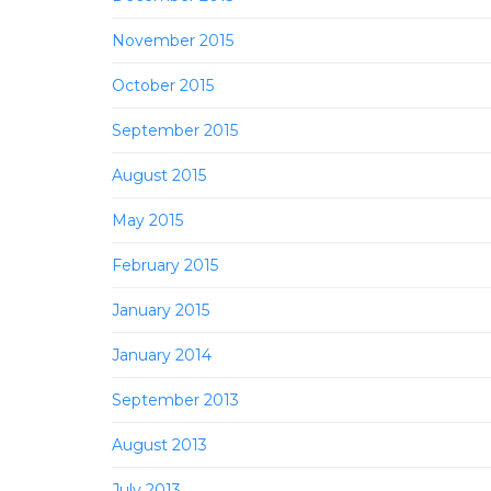
November 2015
October 2015
September 2015
August 2015
May 2015
February 2015
January 2015
January 2014
September 2013
August 2013
July 2013