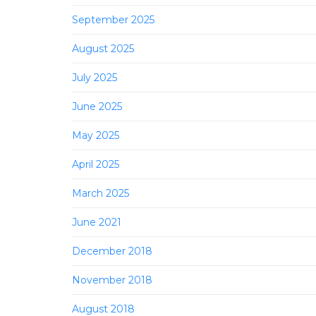
September 2025
August 2025
July 2025
June 2025
May 2025
April 2025
March 2025
June 2021
December 2018
November 2018
August 2018