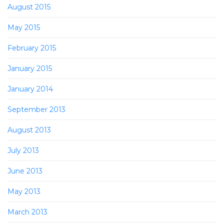
August 2015
May 2015
February 2015
January 2015
January 2014
September 2013
August 2013
July 2013
June 2013
May 2013
March 2013