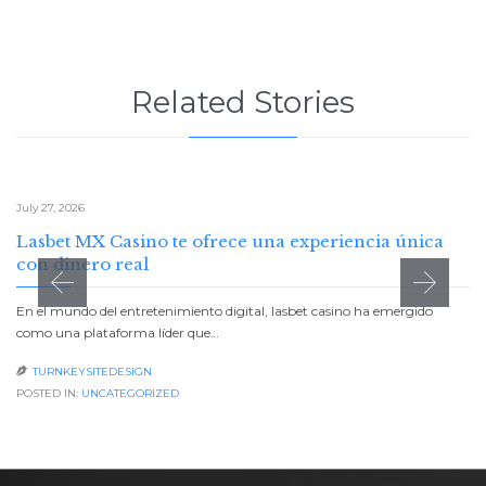
Related Stories
July 27, 2026
Lasbet MX Casino te ofrece una experiencia única
con dinero real
En el mundo del entretenimiento digital, lasbet casino ha emergido
como una plataforma líder que…
TURNKEYSITEDESIGN

POSTED IN:
UNCATEGORIZED