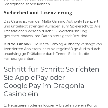
Smartphone sehen können.
Sicherheit und Lizenzierung
Das Casino ist von der Malta Gaming Authority lizenziert
und unterliegt strengen Auflagen zum Spielerschutz. Alle
Transaktionen werden durch SSL‑Verschlüsselung
gesichert, sodass Ihre Daten stets geschützt sind.
Did You Know?
Die Malta Gaming Authority verlangt von
lizenzierten Anbietern, dass sie regelmäßige Audits durch
unabhängige Prüflabore durchführen. So bleibt die
Fairness garantiert.
Schritt‑für‑Schritt: So richten
Sie Apple Pay oder
Google Pay im Dragonia
Casino ein
Registrieren oder einloggen – Erstellen Sie ein Konto