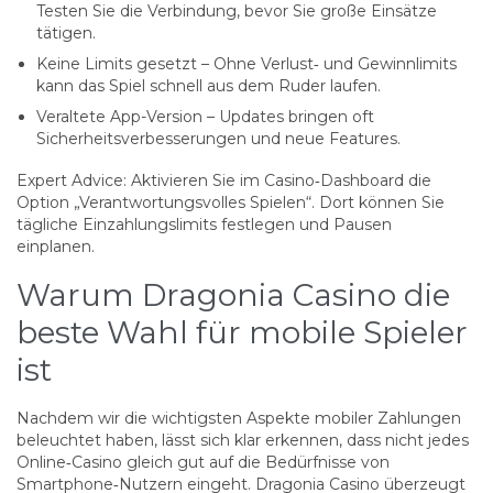
Testen Sie die Verbindung, bevor Sie große Einsätze
tätigen.
Keine Limits gesetzt – Ohne Verlust‑ und Gewinnlimits
kann das Spiel schnell aus dem Ruder laufen.
Veraltete App-Version – Updates bringen oft
Sicherheitsverbesserungen und neue Features.
Expert Advice: Aktivieren Sie im Casino‑Dashboard die
Option „Verantwortungsvolles Spielen“. Dort können Sie
tägliche Einzahlungslimits festlegen und Pausen
einplanen.
Warum Dragonia Casino die
beste Wahl für mobile Spieler
ist
Nachdem wir die wichtigsten Aspekte mobiler Zahlungen
beleuchtet haben, lässt sich klar erkennen, dass nicht jedes
Online‑Casino gleich gut auf die Bedürfnisse von
Smartphone‑Nutzern eingeht. Dragonia Casino überzeugt