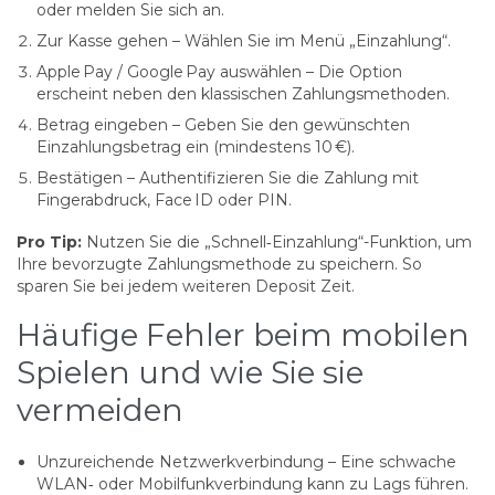
oder melden Sie sich an.
Zur Kasse gehen – Wählen Sie im Menü „Einzahlung“.
Apple Pay / Google Pay auswählen – Die Option
erscheint neben den klassischen Zahlungsmethoden.
Betrag eingeben – Geben Sie den gewünschten
Einzahlungsbetrag ein (mindestens 10 €).
Bestätigen – Authentifizieren Sie die Zahlung mit
Fingerabdruck, Face ID oder PIN.
Pro Tip:
Nutzen Sie die „Schnell‑Einzahlung“-Funktion, um
Ihre bevorzugte Zahlungsmethode zu speichern. So
sparen Sie bei jedem weiteren Deposit Zeit.
Häufige Fehler beim mobilen
Spielen und wie Sie sie
vermeiden
Unzureichende Netzwerkverbindung – Eine schwache
WLAN‑ oder Mobilfunkverbindung kann zu Lags führen.