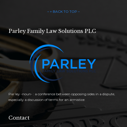
– ↑ BACK TO TOP –
Parley Family Law Solutions PLC
Par·ley -noun- : a conference between opposing sides in a dispute,
especially a discussion of terms for an armistice.
Contact