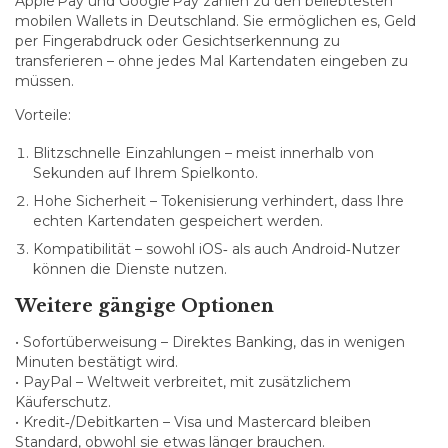
Apple Pay und Google Pay zählen zu den beliebtesten
mobilen Wallets in Deutschland. Sie ermöglichen es, Geld
per Fingerabdruck oder Gesichtserkennung zu
transferieren – ohne jedes Mal Kartendaten eingeben zu
müssen.
Vorteile:
Blitzschnelle Einzahlungen – meist innerhalb von
Sekunden auf Ihrem Spielkonto.
Hohe Sicherheit – Tokenisierung verhindert, dass Ihre
echten Kartendaten gespeichert werden.
Kompatibilität – sowohl iOS‑ als auch Android‑Nutzer
können die Dienste nutzen.
Weitere gängige Optionen
• Sofortüberweisung – Direktes Banking, das in wenigen
Minuten bestätigt wird.
• PayPal – Weltweit verbreitet, mit zusätzlichem
Käuferschutz.
• Kredit‑/Debitkarten – Visa und Mastercard bleiben
Standard, obwohl sie etwas länger brauchen.