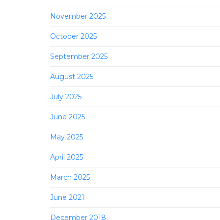
November 2025
October 2025
September 2025
August 2025
July 2025
June 2025
May 2025
April 2025
March 2025
June 2021
December 2018