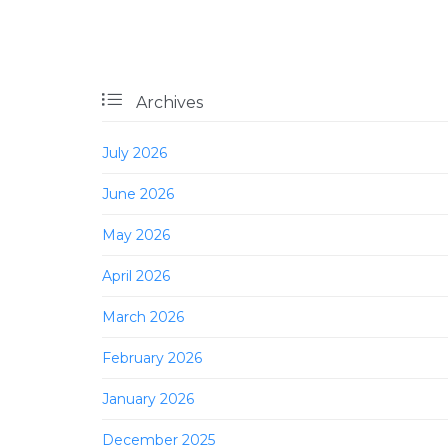

Archives
July 2026
June 2026
May 2026
April 2026
March 2026
February 2026
January 2026
December 2025