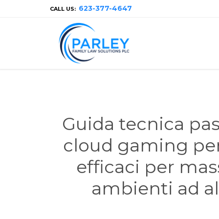
623-377-4647
CALL US:
Guida tecnica pas
cloud gaming per 
efficaci per ma
ambienti ad al