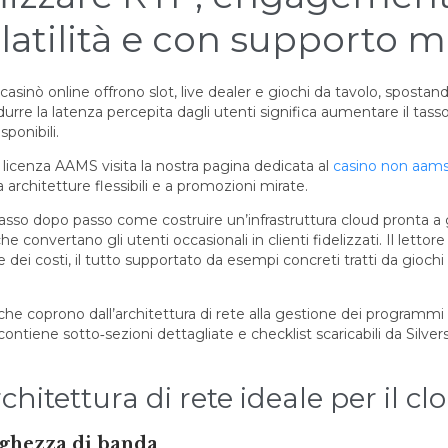
latilità e con supporto m
 casinò online offrono slot, live dealer e giochi da tavolo, spostan
 Ridurre la latenza percepita dagli utenti significa aumentare il tas
sponibili.
a licenza AAMS visita la nostra pagina dedicata al
casino non aam
architetture flessibili e a promozioni mirate.
passo dopo passo come costruire un’infrastruttura cloud pronta a g
 convertano gli utenti occasionali in clienti fidelizzati. Il lettore
e dei costi, il tutto supportato da esempi concreti tratti da gioc
che coprono dall’architettura di rete alla gestione dei programmi 
 contiene sotto‑sezioni dettagliate e checklist scaricabili da Silv
rchitettura di rete ideale per il 
arghezza di banda