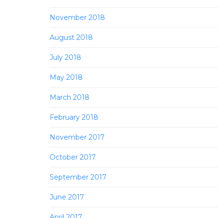
November 2018
August 2018
July 2018
May 2018
March 2018
February 2018
November 2017
October 2017
September 2017
June 2017
April 2017