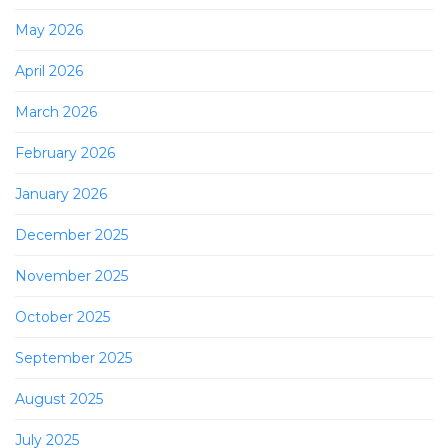
May 2026
April 2026
March 2026
February 2026
January 2026
December 2025
November 2025
October 2025
September 2025
August 2025
July 2025