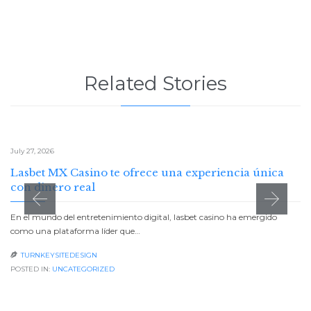
Related Stories
July 27, 2026
Lasbet MX Casino te ofrece una experiencia única
con dinero real
En el mundo del entretenimiento digital, lasbet casino ha emergido
como una plataforma líder que…
TURNKEYSITEDESIGN

POSTED IN:
UNCATEGORIZED