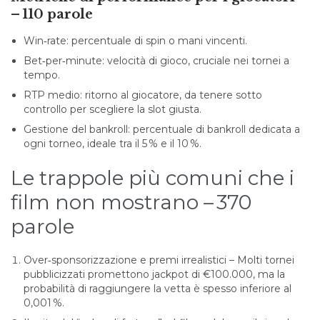
– 110 parole
Win‑rate: percentuale di spin o mani vincenti.
Bet‑per‑minute: velocità di gioco, cruciale nei tornei a
tempo.
RTP medio: ritorno al giocatore, da tenere sotto
controllo per scegliere la slot giusta.
Gestione del bankroll: percentuale di bankroll dedicata a
ogni torneo, ideale tra il 5 % e il 10 %.
Le trappole più comuni che i
film non mostrano – 370
parole
Over‑sponsorizzazione e premi irrealistici – Molti tornei
pubblicizzati promettono jackpot di €100.000, ma la
probabilità di raggiungere la vetta è spesso inferiore al
0,001 %.