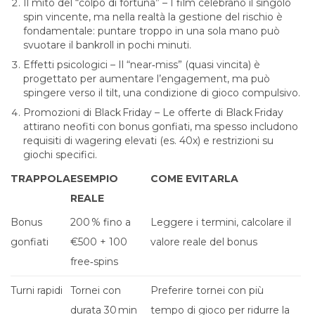
Il mito del “colpo di fortuna” – I film celebrano il singolo
spin vincente, ma nella realtà la gestione del rischio è
fondamentale: puntare troppo in una sola mano può
svuotare il bankroll in pochi minuti.
Effetti psicologici – Il “near‑miss” (quasi vincita) è
progettato per aumentare l’engagement, ma può
spingere verso il tilt, una condizione di gioco compulsivo.
Promozioni di Black Friday – Le offerte di Black Friday
attirano neofiti con bonus gonfiati, ma spesso includono
requisiti di wagering elevati (es. 40x) e restrizioni su
giochi specifici.
TRAPPOLA
ESEMPIO
COME EVITARLA
REALE
Bonus
200 % fino a
Leggere i termini, calcolare il
gonfiati
€500 + 100
valore reale del bonus
free‑spins
Turni rapidi
Tornei con
Preferire tornei con più
durata 30 min
tempo di gioco per ridurre la