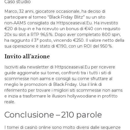
Caso studio
Marco, 32 anni, giocatore occasionale, ha deciso di
partecipare al torneo “Black Friday Blitz” su un sito
non‑AAMS consigliato da Httpsceaseval.Eu. Ha investito
€20 di buy‑in e ha ricevuto un bonus di €40 con requisito
20x su slot a RTP 96,5 %. Dopo aver completato 800 spin,
ha raggiunto il 3° posto, vincendo €250. Il valore netto della
sua operazione è stato di €190, con un ROI del 950 %.
Invito all’azione
Iscriviti alla newsletter di Httpsceaseval.Eu per ricevere
guide aggiornate sui tornei, confronti tra i tutti i siti di
scommesse non aams e consigli su come sfruttare al
meglio le promozioni di Black Friday. Usa il link di
riferimento per trovare i migliori siti scommesse non aams
e inizia a trasformare le illusioni hollywoodiane in profitto
reale.
Conclusione – 210 parole
I tornei di casinò online sono molto diversi dalle sequenze