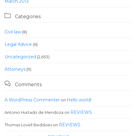
March 2013

Categories
Civil law
(8)
Legal Advice
(6)
Uncategorized
(2,653)
Аttorneys
(9)

Comments
A WordPress Commenter
Hello world!
on
REVIEWS
Antonio Hurtado de Mendoza
on
REVIEWS
Thomas Lovell Beddoes
on