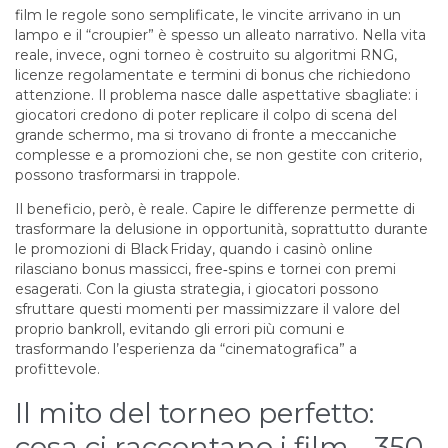
film le regole sono semplificate, le vincite arrivano in un
lampo e il “croupier” è spesso un alleato narrativo. Nella vita
reale, invece, ogni torneo è costruito su algoritmi RNG,
licenze regolamentate e termini di bonus che richiedono
attenzione. Il problema nasce dalle aspettative sbagliate: i
giocatori credono di poter replicare il colpo di scena del
grande schermo, ma si trovano di fronte a meccaniche
complesse e a promozioni che, se non gestite con criterio,
possono trasformarsi in trappole.
Il beneficio, però, è reale. Capire le differenze permette di
trasformare la delusione in opportunità, soprattutto durante
le promozioni di Black Friday, quando i casinò online
rilasciano bonus massicci, free‑spins e tornei con premi
esagerati. Con la giusta strategia, i giocatori possono
sfruttare questi momenti per massimizzare il valore del
proprio bankroll, evitando gli errori più comuni e
trasformando l’esperienza da “cinematografica” a
profittevole.
Il mito del torneo perfetto:
cosa ci raccontano i film – 350