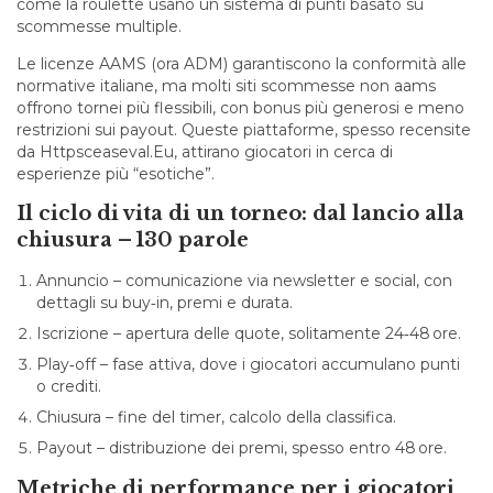
come la roulette usano un sistema di punti basato su
scommesse multiple.
Le licenze AAMS (ora ADM) garantiscono la conformità alle
normative italiane, ma molti siti scommesse non aams
offrono tornei più flessibili, con bonus più generosi e meno
restrizioni sui payout. Queste piattaforme, spesso recensite
da Httpsceaseval.Eu, attirano giocatori in cerca di
esperienze più “esotiche”.
Il ciclo di vita di un torneo: dal lancio alla
chiusura – 130 parole
Annuncio – comunicazione via newsletter e social, con
dettagli su buy‑in, premi e durata.
Iscrizione – apertura delle quote, solitamente 24‑48 ore.
Play‑off – fase attiva, dove i giocatori accumulano punti
o crediti.
Chiusura – fine del timer, calcolo della classifica.
Payout – distribuzione dei premi, spesso entro 48 ore.
Metriche di performance per i giocatori