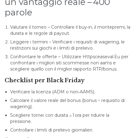
un vantaggio reale – 400
parole
Valutare il torneo – Controllare il buy‑in, il montepremi, la
durata e le regole di payout.
Leggere i termini – Verificare i requisiti di wagering, le
restrizioni sui giochi e i limiti di prelievo.
Confrontare le offerte – Utilizzare Httpsceaseval.Eu per
confrontare i migliori siti scommesse non aams e
scegliere quello con il miglior rapporto RTP/bonus.
Checklist per Black Friday
Verificare la licenza (ADM o non‑AAMS).
Calcolare il valore reale del bonus (bonus ÷ requisito di
wagering).
Scegliere tornei con durata ≥ 1 ora per ridurre la
pressione.
Controllare i limiti di prelievo giornalieri.