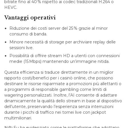
bitrate fino al 40 % rispetto ai codec tradizionali H.264 o
HEVC.
Vantaggi operativi
Riduzione dei costi server del 25 % grazie al minor
consumo di banda.
Minore necessità di storage per archiviare replay delle
sessioni live.
Possibilità di offrire stream HD a utenti con connessioni
medie (15 Mbps) mantenendo un’immagine nitida.
Questa efficienza si traduce direttamente in un miglior
rapporto costi/benefici per i casinò online, che possono
destinare le risorse risparmiate a promozioni più allettanti o
a programmi di responsible gambling come limiti di
wagering personalizzati. Inoltre, l’AI consente di adattare
dinamicamente la qualità dello stream in base al dispositivo
dell’utente, preservando l’esperienza senza interruzioni
durante i picchi di traffico nei tornei live con jackpot
multimilionari.
Nifti.Eu ha evidenziato come le piattaforme che adottano