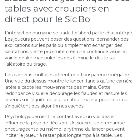
tables avec croupiers en
direct pour le Sic Bo
L’interaction humaine se traduit d’abord par le chat intégré.
Les joueurs peuvent poser des questions, demander des
explications sur les paris ou simplement échanger des
salutations. Cette proximité crée une confiance visuelle :
voir le dealer manipuler les dés élimine le doute sur
l’aléatoire du tirage.
Les caméras multiples offrent une transparence inégalée.
Une vue du dessus montre le lancer, tandis qu’une caméra
latérale capte les mouvements des mains. Cette
redondance visuelle décourage les fraudes et rassure les
joueurs sur l’équité du jeu, un atout majeur pour ceux qui
s’inquiètent des algorithmes cachés.
Psychologiquement, le contact avec un vrai dealer
influence la prise de décision. Un sourire, une remarque
encourageante ou même le rythme du lancer peuvent
inciter le joueur à rester plus longtemps à la table. Les