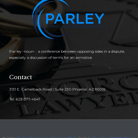
Par·ley -noun- : a conference between opposing sides in a dispute,
especially a discussion of terms for an armistice.
Contact
3131 E. Camelback Road | Suite 230 Phoenix, AZ 85016
Tel: 623-377-4647