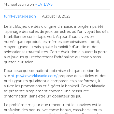
REVIEWS
Michael Leunig
on
turnkeysitedesign
August 18, 2025
Le Sic Bo, jeu de dés d’origine chinoise, a longtemps été
l’apanage des salles de jeux terrestres où l’on voyait les dés
tourbillonner sur le tapis vert. Aujourd’hui, la version
numérique reproduit les mêmes combinaisons – petit,
moyen, grand – mais ajoute la rapidité d’un clic et des
animations ultra‑réalistes. Cette évolution a ouvert la porte
aux joueurs qui recherchent l’adrénaline du casino sans
quitter leur salon.
Pour ceux qui souhaitent optimiser chaque session, le
site
https://coworklaradio.com/
propose des articles et des
outils gratuits qui aident à comparer les plateformes, à
suivre les promotions et à gérer la bankroll. Coworklaradio
se présente simplement comme une ressource
d’information, sans être un opérateur de jeu.
Le problème majeur que rencontrent les novices est la
profusion des bonus : welcome bonus, cash‑back, tours