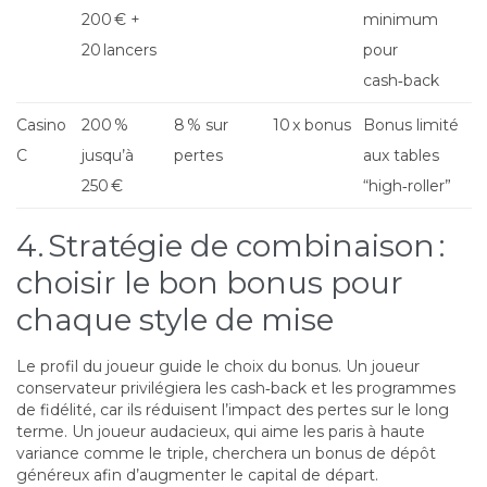
200 € +
minimum
20 lancers
pour
cash‑back
Casino
200 %
8 % sur
10 x bonus
Bonus limité
C
jusqu’à
pertes
aux tables
250 €
“high‑roller”
4. Stratégie de combinaison :
choisir le bon bonus pour
chaque style de mise
Le profil du joueur guide le choix du bonus. Un joueur
conservateur privilégiera les cash‑back et les programmes
de fidélité, car ils réduisent l’impact des pertes sur le long
terme. Un joueur audacieux, qui aime les paris à haute
variance comme le triple, cherchera un bonus de dépôt
généreux afin d’augmenter le capital de départ.