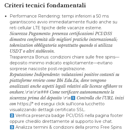
Criteri tecnici fondamentali
Performance Rendering: tempi inferior­ri a 50 ms
garantiscono avvio immediatamente fluido anche su
reti cellular LTE tipiche delle vacanze esterne.
Sicurezza Pagamento: presenza certificazioni PCI/DSS
dimostra conformità alle migliori pratiche internazionali;
tokenization obbligatoria soprattutto quando si utilizza
USDT o altri stablecoin.
Trasparenza Bonus: condizioni chiare sulle free spins—
deposito minimo indicato esplicitamente—evitano
sorprese nascoste post‐registrazione.
Reputazione Indipendente: valutazioni positive costanti su
piattaforme review come Bbi Edu.Eu, dove vengono
analizzati anche aspetti legali relativi alle licenze offshore vs
onshore.\r\n\r\n### Come verificare autonomamente la
sicurezza prima del deposito \r\n
Controlla che l’URL inizi
con
https://* ed esegui click sull’icona lucchetto
visualizzando dettagli certificato SSL.
Verifica presenza badge PCI/DSS nella pagina footer
oppure chiedilo direttamente al supporto live chat.
Analizza termini & condizioni della promo Free Spins