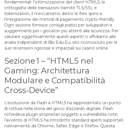
fondamentali: l’ottimizzazione del client HTML5, la
crittografia delle transazioni tramite TLS/SSL e
tokenization, il meccanismo dietro le free spins e
l’integrazione dei metodi di pagamento crypto‑friendly.
Ogni sezione fornisce consigli pratici per sviluppatori e
suggerimenti per i giocatori più attenti alla sicurezza. Per
valutare oggettivamente questi aspetti ci affidiamo alle
analisi indipendenti di Bbi Edu.Eu, sito riconosciuto per le
sue recensioni rigorose e imparziali sui casinò online.
Sezione 1 – “HTML5 nel
Gaming: Architettura
Modulare e Compatibilità
Cross‑Device”
L’evoluzione da Flash a HTML5 ha rappresentato un punto
di rottura nella storia del gioco d’azzardo digitale. Flash
richiedeva plugin proprietari soggetti a vulnerabilità note;
l’avvento di HTML5 ha introdotto standard aperti supportati
nativamente da Chrome, Safari, Edge e Firefox. Questa