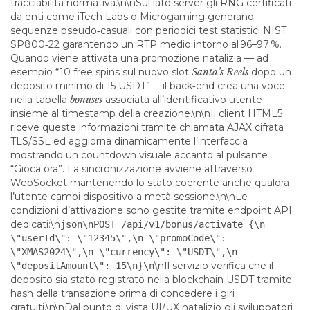
tracciabilità normativa.\n\nSul lato server gli RNG certificati
da enti come iTech Labs o Microgaming generano
sequenze pseudo‑casuali con periodici test statistici NIST
SP800‑22 garantendo un RTP medio intorno al 96–97 %.
Quando viene attivata una promozione natalizia — ad
esempio “10 free spins sul nuovo slot
Santa’s Reels
dopo un
deposito minimo di 15 USDT”— il back‑end crea una voce
nella tabella
bonuses
associata all’identificativo utente
insieme al timestamp della creazione.\n\nIl client HTML5
riceve queste informazioni tramite chiamata AJAX cifrata
TLS/SSL ed aggiorna dinamicamente l’interfaccia
mostrando un countdown visuale accanto al pulsante
“Gioca ora”. La sincronizzazione avviene attraverso
WebSocket mantenendo lo stato coerente anche qualora
l’utente cambi dispositivo a metà sessione.\n\nLe
condizioni d’attivazione sono gestite tramite endpoint API
dedicati:\n
json\nPOST /api/v1/bonus/activate {\n
\"userId\": \"12345\",\n \"promoCode\":
\"XMAS2024\",\n \"currency\": \"USDT\",\n
\nIl servizio verifica che il
\"depositAmount\": 15\n}\n
deposito sia stato registrato nella blockchain USDT tramite
hash della transazione prima di concedere i giri
gratuiti.\n\nDal punto di vista UI/UX natalizio gli sviluppatori