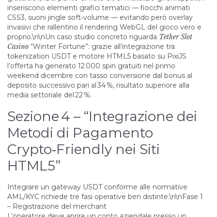
inseriscono elementi grafici tematici — fiocchi animati
CSS3, suoni jingle soft‑volume — evitando però overlay
invasivi che rallentino il rendering WebGL del gioco vero e
proprio.\n\nUn caso studio concreto riguarda
Tether Slot
Casino
“Winter Fortune”: grazie all’integrazione tra
tokenization USDT e motore HTML5 basato su PixiJS
l’offerta ha generato 12 000 spin gratuiti nel primo
weekend dicembre con tasso conversione dal bonus al
deposito successivo pari al 34 %, risultato superiore alla
media settoriale del 22 %.
Sezione 4 – “Integrazione dei
Metodi di Pagamento
Crypto‑Friendly nei Siti
HTML5”
Integrare un gateway USDT conforme alle normative
AML/KYC richiede tre fasi operative ben distinte.\n\nFase 1
– Registrazione del merchant
L’operatore deve aprire un conto aziendale presso un