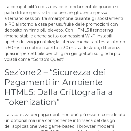
La compatibilità cross‑device è fondamentale quando si
parla di free spins natalizie perché gli utenti spesso
alternano sessioni tra smartphone durante gli spostamenti
e PC al ritorno a casa per usufruire delle promozioni con
deposito minimo più elevato. Con HTML5 il rendering
rimane stabile anche sotto connessioni Wi‑Fi instabili
tipiche dei viaggi natalizi; la latenza media si attesta intorno
ai 50 ms su mobile rispetto ai 30 ms su desktop, differenza
quasi impercettibile per chi gira i giri gratuiti sui giochi più
volatili come “Gonzo’s Quest”.
Sezione 2 – “Sicurezza dei
Pagamenti in Ambiente
HTML5: Dalla Crittografia al
Tokenization”
La sicurezza dei pagamenti non può più essere considerata
un optional ma una componente intrinseca del design
dell’applicazione web game‑based. I browser moderni