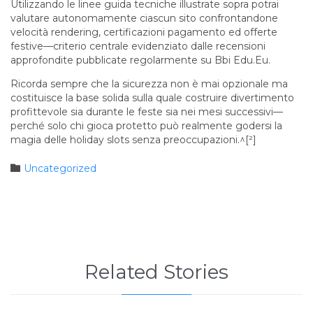
Utilizzando le linee guida tecniche illustrate sopra potrai
valutare autonomamente ciascun sito confrontandone
velocità rendering, certificazioni pagamento ed offerte
festive—criterio centrale evidenziato dalle recensioni
approfondite pubblicate regolarmente su Bbi Edu.Eu.
Ricorda sempre che la sicurezza non è mai opzionale ma
costituisce la base solida sulla quale costruire divertimento
profittevole sia durante le feste sia nei mesi successivi—
perché solo chi gioca protetto può realmente godersi la
magia delle holiday slots senza preoccupazioni.^[²]
Category

Uncategorized
Related Stories