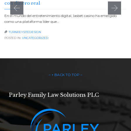
con dinero real
En el mundo del entretenimiento digital, lasbet casino ha emergido
como una plataforma líder que…
TURNKEYSITEDESIGN

POSTED IN:
UNCATEGORIZED
– ↑ BACK TO TOP –
Parley Family Law Solutions PLC