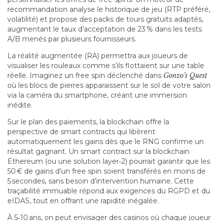
recommandation analyse le historique de jeu (RTP préféré,
volatilité) et propose des packs de tours gratuits adaptés,
augmentant le taux d’acceptation de 23 % dans les tests
A/B menés par plusieurs fournisseurs.
La réalité augmentée (RA) permettra aux joueurs de
visualiser les rouleaux comme s’ils flottaient sur une table
réelle. Imaginez un free spin déclenché dans
Gonzo’s Quest
où les blocs de pierres apparaissent sur le sol de votre salon
via la caméra du smartphone, créant une immersion
inédite.
Sur le plan des paiements, la blockchain offre la
perspective de smart contracts qui libèrent
automatiquement les gains dès que le RNG confirme un
résultat gagnant. Un smart contract sur la blockchain
Ethereum (ou une solution layer‑2) pourrait garantir que les
50 € de gains d’un free spin soient transférés en moins de
5 secondes, sans besoin d’intervention humaine. Cette
traçabilité immuable répond aux exigences du RGPD et du
eIDAS, tout en offrant une rapidité inégalée.
À 5‑10 ans, on peut envisager des casinos où chaque joueur