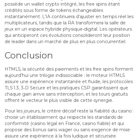
possède un wallet crypto intégré, les free spins étant
crédités sous forme de tokens échangeables
instantanément. L’IA continuera d’ajuster en temps réel les
multiplicateurs, tandis que la RA transformera la salle de
jeux en un espace hybride physique‑digital. Les opérateurs
qui anticiperont ces évolutions consolideront leur position
de leader dans un marché de plus en plus concurrentiel.
Conclusion
HTML5, la sécurité des paiements et les free spins forment
aujourd’hui une trilogie indissociable : le moteur HTML5
assure une expérience instantanée et fluide, les protocoles
TLS 1.3, 3‑D Secure et les pratiques CSP garantissent que
chaque gain arrive sans interception, et les tours gratuits
offrent le vecteur le plus visible de cette synergie.
Pour les joueurs, le critère décisif reste la fiabilité du casino :
choisir un établissement qui respecte les standards de
conformité (casino légal en France, casino fiable) et qui
propose des bonus sans wager ou sans exigence de mise
assure une expérience à la fois ludique et sécurisée.