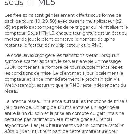
sous HTML5
Les free spins sont généralement offerts sous forme de
pack de tours (10, 20, 50) avec ou sans multiplicateur (x2,
x3) et parfois accompagnés de re‑trigger qui réinitialisent le
compteur. Sous HTML5, chaque tour gratuit est un état du
moteur de jeu : le client conserve le nombre de spins
restants, le facteur de multiplicateur et le RNG.
Le code JavaScript gère les transitions d’état : lorsqu’un
symbole scatter apparaît, le serveur envoie un message
JSON contenant le nombre de tours supplémentaires et
les conditions de mise. Le client met à jour localement le
compteur et lance immédiatement le prochain spin via
WebAssembly, assurant que le RNG reste indépendant du
réseau.
La latence réseau influence surtout les fonctions de mise à
jour du solde. Un ping de 150 ms entraîne un léger délai
entre la fin du spin et la prise en compte du gain, mais ne
perturbe pas l’animation elle‑même grâce au rendu
asynchrone. Les jeux hautement volatils, comme
Dead or
Alive 2
(NetEnt), tirent parti de cette architecture pour