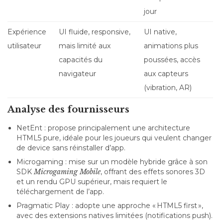
jour
Expérience
UI fluide, responsive,
UI native,
utilisateur
mais limité aux
animations plus
capacités du
poussées, accès
navigateur
aux capteurs
(vibration, AR)
Analyse des fournisseurs
NetEnt : propose principalement une architecture
HTML5 pure, idéale pour les joueurs qui veulent changer
de device sans réinstaller d’app.
Microgaming : mise sur un modèle hybride grâce à son
SDK
Microgaming Mobile
, offrant des effets sonores 3D
et un rendu GPU supérieur, mais requiert le
téléchargement de l’app.
Pragmatic Play : adopte une approche « HTML5 first »,
avec des extensions natives limitées (notifications push).