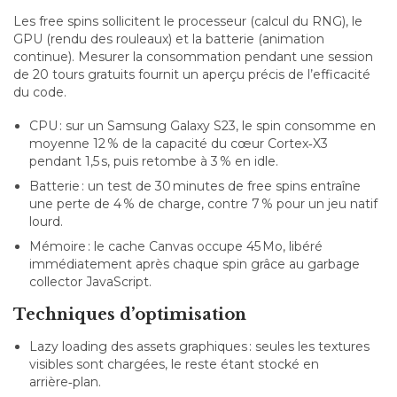
Les free spins sollicitent le processeur (calcul du RNG), le
GPU (rendu des rouleaux) et la batterie (animation
continue). Mesurer la consommation pendant une session
de 20 tours gratuits fournit un aperçu précis de l’efficacité
du code.
CPU : sur un Samsung Galaxy S23, le spin consomme en
moyenne 12 % de la capacité du cœur Cortex‑X3
pendant 1,5 s, puis retombe à 3 % en idle.
Batterie : un test de 30 minutes de free spins entraîne
une perte de 4 % de charge, contre 7 % pour un jeu natif
lourd.
Mémoire : le cache Canvas occupe 45 Mo, libéré
immédiatement après chaque spin grâce au garbage
collector JavaScript.
Techniques d’optimisation
Lazy loading des assets graphiques : seules les textures
visibles sont chargées, le reste étant stocké en
arrière‑plan.