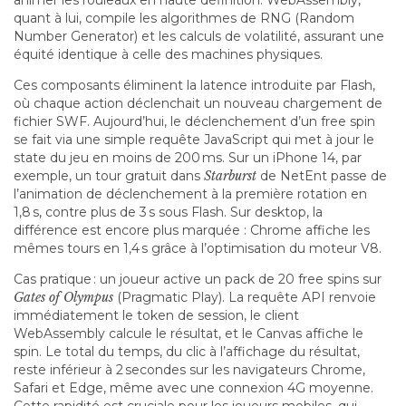
quant à lui, compile les algorithmes de RNG (Random
Number Generator) et les calculs de volatilité, assurant une
équité identique à celle des machines physiques.
Ces composants éliminent la latence introduite par Flash,
où chaque action déclenchait un nouveau chargement de
fichier SWF. Aujourd’hui, le déclenchement d’un free spin
se fait via une simple requête JavaScript qui met à jour le
state du jeu en moins de 200 ms. Sur un iPhone 14, par
exemple, un tour gratuit dans
Starburst
de NetEnt passe de
l’animation de déclenchement à la première rotation en
1,8 s, contre plus de 3 s sous Flash. Sur desktop, la
différence est encore plus marquée : Chrome affiche les
mêmes tours en 1,4 s grâce à l’optimisation du moteur V8.
Cas pratique : un joueur active un pack de 20 free spins sur
Gates of Olympus
(Pragmatic Play). La requête API renvoie
immédiatement le token de session, le client
WebAssembly calcule le résultat, et le Canvas affiche le
spin. Le total du temps, du clic à l’affichage du résultat,
reste inférieur à 2 secondes sur les navigateurs Chrome,
Safari et Edge, même avec une connexion 4G moyenne.
Cette rapidité est cruciale pour les joueurs mobiles, qui