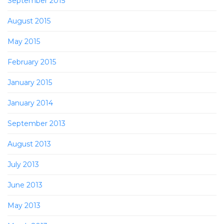
September 2015
August 2015
May 2015
February 2015
January 2015
January 2014
September 2013
August 2013
July 2013
June 2013
May 2013