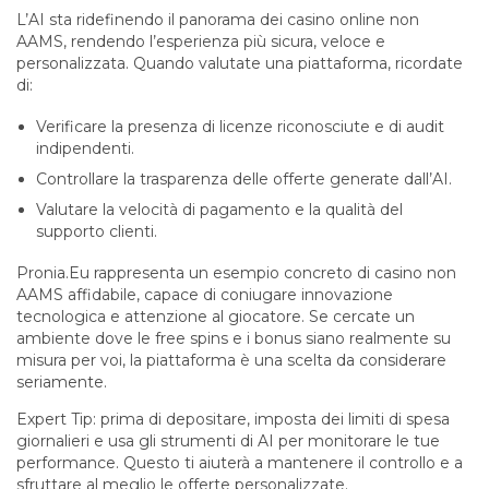
L’AI sta ridefinendo il panorama dei casino online non
AAMS, rendendo l’esperienza più sicura, veloce e
personalizzata. Quando valutate una piattaforma, ricordate
di:
Verificare la presenza di licenze riconosciute e di audit
indipendenti.
Controllare la trasparenza delle offerte generate dall’AI.
Valutare la velocità di pagamento e la qualità del
supporto clienti.
Pronia.Eu rappresenta un esempio concreto di casino non
AAMS affidabile, capace di coniugare innovazione
tecnologica e attenzione al giocatore. Se cercate un
ambiente dove le free spins e i bonus siano realmente su
misura per voi, la piattaforma è una scelta da considerare
seriamente.
Expert Tip: prima di depositare, imposta dei limiti di spesa
giornalieri e usa gli strumenti di AI per monitorare le tue
performance. Questo ti aiuterà a mantenere il controllo e a
sfruttare al meglio le offerte personalizzate.