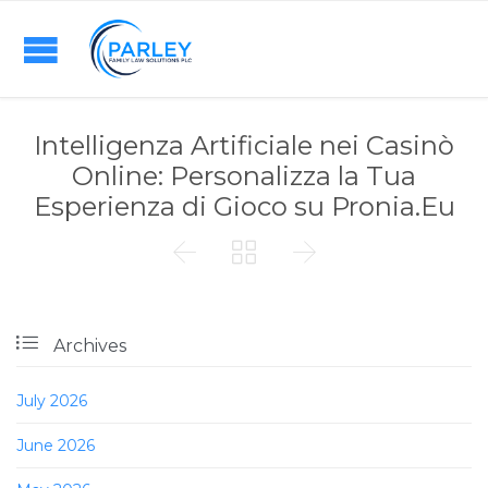
Intelligenza Artificiale nei Casinò
Online: Personalizza la Tua
Esperienza di Gioco su Pronia.Eu




Archives
July 2026
June 2026