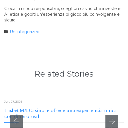
Gioca in modo responsabile, scegli un casinò che investe in
AI etica e goditi un’esperienza di gioco più coinvolgente e
sicura.
Category

Uncategorized
Related Stories
July 27, 2026
Lasbet MX Casino te ofrece una experiencia única
con dinero real