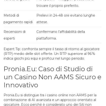
trovare il proprio preferito.
Metodi di
Prelievi in 24‑48 ore evitano lunghe
pagamento rapidi
attese.
Recensioni di
Confermano l’affidabilità della
esperti
piattaforma.
Expert Tip: confronta sempre il tasso di ritorno al giocatore
(RTP) medio delle slot offerte. Un RTP superiore al 96 %
indica giochi più equi e proficui nel lungo periodo.
Pronia.Eu: Caso di Studio di
un Casino Non AAMS Sicuro e
Innovativo
Pronia.Eu si distingue tra i casino online non AAMS per la
combinazione di AI avanzata e un approccio orientato al
giocatore. Ecco perché è considerato uno dei Siti non