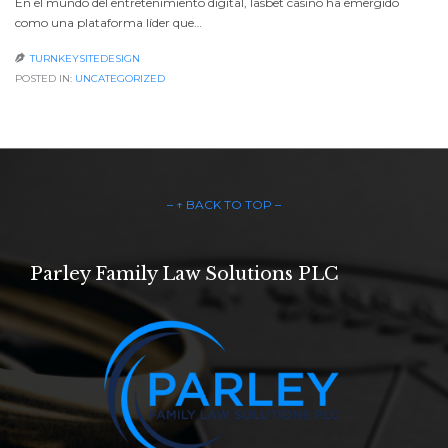
En el mundo del entretenimiento digital, lasbet casino ha emergido
como una plataforma líder que…
TURNKEYSITEDESIGN

POSTED IN:
UNCATEGORIZED
– ↑ BACK TO TOP –
Parley Family Law Solutions PLC