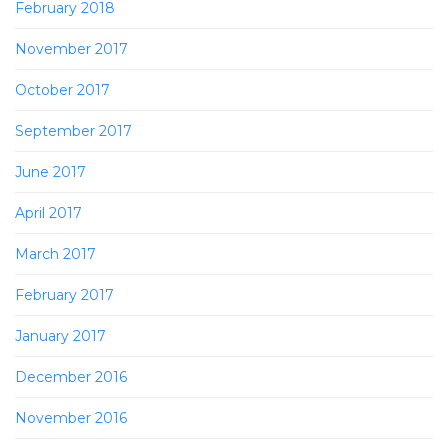
February 2018
November 2017
October 2017
September 2017
June 2017
April 2017
March 2017
February 2017
January 2017
December 2016
November 2016