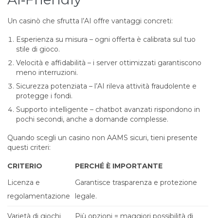
Un casinò che sfrutta l’AI offre vantaggi concreti:
Esperienza su misura – ogni offerta è calibrata sul tuo
stile di gioco.
Velocità e affidabilità – i server ottimizzati garantiscono
meno interruzioni.
Sicurezza potenziata – l’AI rileva attività fraudolente e
protegge i fondi.
Supporto intelligente – chatbot avanzati rispondono in
pochi secondi, anche a domande complesse.
Quando scegli un casino non AAMS sicuri, tieni presente
questi criteri:
CRITERIO
PERCHÉ È IMPORTANTE
Licenza e
Garantisce trasparenza e protezione
regolamentazione
legale.
Varietà di giochi
Più opzioni = maggiori possibilità di