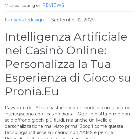
REVIEWS
Michael Leunig
on
turnkeysitedesign
September 12, 2025
Intelligenza Artificiale
nei Casinò Online:
Personalizza la Tua
Esperienza di Gioco su
Pronia.Eu
L’avvento dell’AI sta trasformando il modo in cui i giocatori
interagiscono con i casinò digitali. Oggi le piattaforme non
solo offrono giochi più fluidi, ma anche un livello di
personalizzazione mai visto prima. Scopri come questa
tecnologia influisce sui casino non AAMS e perché
Pronia.Eu è al centro di questa rivoluzione.