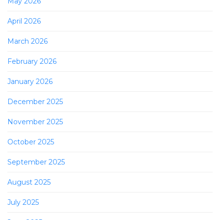
May 2026
April 2026
March 2026
February 2026
January 2026
December 2025
November 2025
October 2025
September 2025
August 2025
July 2025