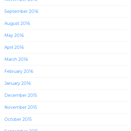
September 2016
August 2016
May 2016
April 2016
March 2016
February 2016
January 2016
December 2015
November 2015
October 2015