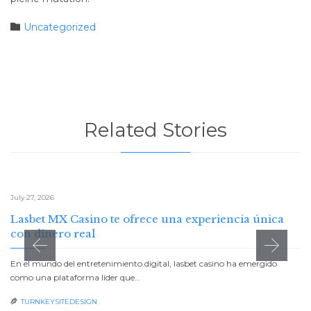
Category

Uncategorized
Related Stories
July 27, 2026
Lasbet MX Casino te ofrece una experiencia única
con dinero real
En el mundo del entretenimiento digital, lasbet casino ha emergido
como una plataforma líder que…
TURNKEYSITEDESIGN
