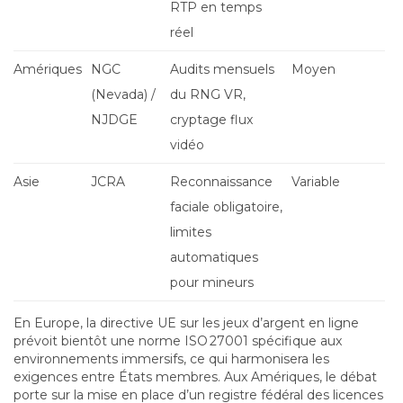
RTP en temps
réel
Amériques
NGC
Audits mensuels
Moyen
(Nevada) /
du RNG VR,
NJDGE
cryptage flux
vidéo
Asie
JCRA
Reconnaissance
Variable
faciale obligatoire,
limites
automatiques
pour mineurs
En Europe, la directive UE sur les jeux d’argent en ligne
prévoit bientôt une norme ISO 27001 spécifique aux
environnements immersifs, ce qui harmonisera les
exigences entre États membres. Aux Amériques, le débat
porte sur la mise en place d’un registre fédéral des licences