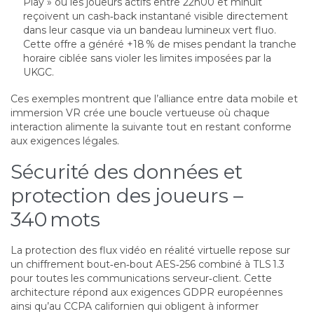
Play » où les joueurs actifs entre 22h00 et minuit
reçoivent un cash‑back instantané visible directement
dans leur casque via un bandeau lumineux vert fluo.
Cette offre a généré +18 % de mises pendant la tranche
horaire ciblée sans violer les limites imposées par la
UKGC.
Ces exemples montrent que l’alliance entre data mobile et
immersion VR crée une boucle vertueuse où chaque
interaction alimente la suivante tout en restant conforme
aux exigences légales.
Sécurité des données et
protection des joueurs –
340 mots
La protection des flux vidéo en réalité virtuelle repose sur
un chiffrement bout‑en‑bout AES‑256 combiné à TLS 1.3
pour toutes les communications serveur‑client. Cette
architecture répond aux exigences GDPR européennes
ainsi qu’au CCPA californien qui obligent à informer