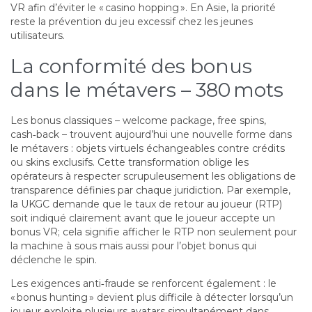
VR afin d’éviter le « casino hopping ». En Asie, la priorité
reste la prévention du jeu excessif chez les jeunes
utilisateurs.
La conformité des bonus
dans le métavers – 380 mots
Les bonus classiques – welcome package, free spins,
cash‑back – trouvent aujourd’hui une nouvelle forme dans
le métavers : objets virtuels échangeables contre crédits
ou skins exclusifs. Cette transformation oblige les
opérateurs à respecter scrupuleusement les obligations de
transparence définies par chaque juridiction. Par exemple,
la UKGC demande que le taux de retour au joueur (RTP)
soit indiqué clairement avant que le joueur accepte un
bonus VR; cela signifie afficher le RTP non seulement pour
la machine à sous mais aussi pour l’objet bonus qui
déclenche le spin.
Les exigences anti‑fraude se renforcent également : le
« bonus hunting » devient plus difficile à détecter lorsqu’un
joueur exploite plusieurs avatars simultanément dans