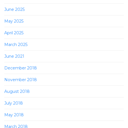
June 2025
May 2025
April 2025
March 2025
June 2021
December 2018
November 2018
August 2018
July 2018
May 2018
March 2018