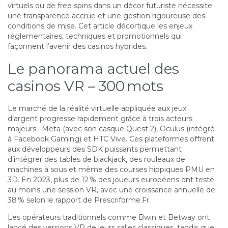
virtuels ou de free spins dans un décor futuriste nécessite
une transparence accrue et une gestion rigoureuse des
conditions de mise. Cet article décortique les enjeux
réglementaires, techniques et promotionnels qui
façonnent l’avenir des casinos hybrides.
Le panorama actuel des
casinos VR – 300 mots
Le marché de la réalité virtuelle appliquée aux jeux
d’argent progresse rapidement grâce à trois acteurs
majeurs : Meta (avec son casque Quest 2), Oculus (intégré
à Facebook Gaming) et HTC Vive. Ces plateformes offrent
aux développeurs des SDK puissants permettant
d’intégrer des tables de blackjack, des rouleaux de
machines à sous et même des courses hippiques PMU en
3D. En 2023, plus de 12 % des joueurs européens ont testé
au moins une session VR, avec une croissance annuelle de
38 % selon le rapport de Prescriforme.Fr.
Les opérateurs traditionnels comme Bwin et Betway ont
lancé des versions VR de leurs salles classiques, tandis que