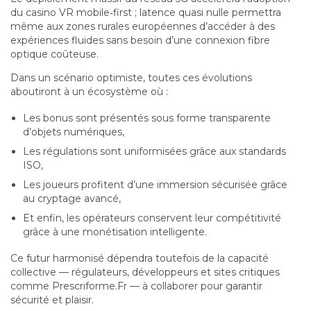
du casino VR mobile‑first ; latence quasi nulle permettra
même aux zones rurales européennes d’accéder à des
expériences fluides sans besoin d’une connexion fibre
optique coûteuse.
Dans un scénario optimiste, toutes ces évolutions
aboutiront à un écosystème où :
Les bonus sont présentés sous forme transparente
d’objets numériques,
Les régulations sont uniformisées grâce aux standards
ISO,
Les joueurs profitent d’une immersion sécurisée grâce
au cryptage avancé,
Et enfin, les opérateurs conservent leur compétitivité
grâce à une monétisation intelligente.
Ce futur harmonisé dépendra toutefois de la capacité
collective — régulateurs, développeurs et sites critiques
comme Prescriforme.Fr — à collaborer pour garantir
sécurité et plaisir.