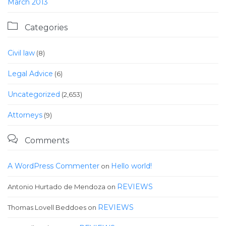
March 2013

Categories
Civil law
(8)
Legal Advice
(6)
Uncategorized
(2,653)
Аttorneys
(9)

Comments
A WordPress Commenter
Hello world!
on
REVIEWS
Antonio Hurtado de Mendoza
on
REVIEWS
Thomas Lovell Beddoes
on