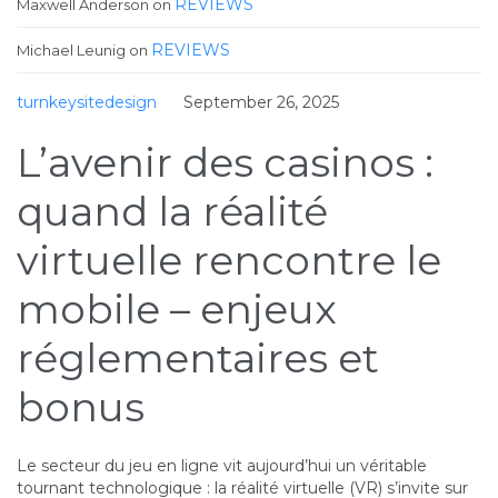
REVIEWS
Maxwell Anderson
on
REVIEWS
Michael Leunig
on
turnkeysitedesign
September 26, 2025
L’avenir des casinos :
quand la réalité
virtuelle rencontre le
mobile – enjeux
réglementaires et
bonus
Le secteur du jeu en ligne vit aujourd’hui un véritable
tournant technologique : la réalité virtuelle (VR) s’invite sur