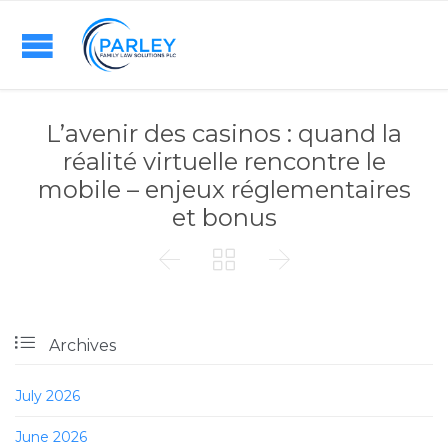
L’avenir des casinos : quand la
réalité virtuelle rencontre le
mobile – enjeux réglementaires
et bonus




Archives
July 2026
June 2026