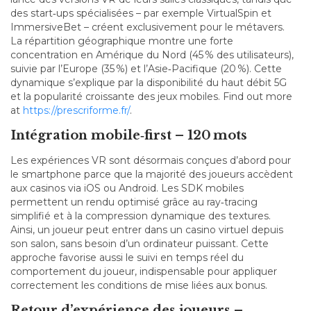
des start‑ups spécialisées – par exemple VirtualSpin et
ImmersiveBet – créent exclusivement pour le métavers.
La répartition géographique montre une forte
concentration en Amérique du Nord (45 % des utilisateurs),
suivie par l’Europe (35 %) et l’Asie‑Pacifique (20 %). Cette
dynamique s’explique par la disponibilité du haut débit 5G
et la popularité croissante des jeux mobiles. Find out more
at
https://prescriforme.fr/
.
Intégration mobile‑first – 120 mots
Les expériences VR sont désormais conçues d’abord pour
le smartphone parce que la majorité des joueurs accèdent
aux casinos via iOS ou Android. Les SDK mobiles
permettent un rendu optimisé grâce au ray‑tracing
simplifié et à la compression dynamique des textures.
Ainsi, un joueur peut entrer dans un casino virtuel depuis
son salon, sans besoin d’un ordinateur puissant. Cette
approche favorise aussi le suivi en temps réel du
comportement du joueur, indispensable pour appliquer
correctement les conditions de mise liées aux bonus.
Retour d’expérience des joueurs –