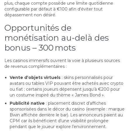
plus, chaque compte possède une limite quotidienne
configurable par défaut à €100 afin d’éviter tout
dépassement non désiré.
Opportunités de
monétisation au-delà des
bonus – 300 mots
Les casinos immersifs ouvrent la voie à plusieurs sources
de revenus complémentaires :
Vente d’objets virtuels
: skins personnalisés pour
avatars ou tables VIP pouvant être achetés avec crypto
ou fiat ; certains joueurs dépensent jusqu’à €200 pour
un costume inspiré du thème « James Bond ».
Publicité native
: placement discret d’affiches
sponsorisées dans le décor du casino (exemple : marque
Bwin affichée derrière le bar). Les annonceurs paient au
CPM car ils bénéficient d’une visibilité prolongée
pendant que le joueur explore l’environnement.