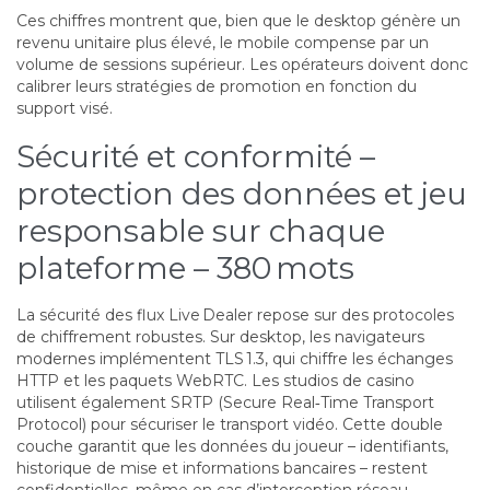
Ces chiffres montrent que, bien que le desktop génère un
revenu unitaire plus élevé, le mobile compense par un
volume de sessions supérieur. Les opérateurs doivent donc
calibrer leurs stratégies de promotion en fonction du
support visé.
Sécurité et conformité –
protection des données et jeu
responsable sur chaque
plateforme – 380 mots
La sécurité des flux Live Dealer repose sur des protocoles
de chiffrement robustes. Sur desktop, les navigateurs
modernes implémentent TLS 1.3, qui chiffre les échanges
HTTP et les paquets WebRTC. Les studios de casino
utilisent également SRTP (Secure Real‑Time Transport
Protocol) pour sécuriser le transport vidéo. Cette double
couche garantit que les données du joueur – identifiants,
historique de mise et informations bancaires – restent