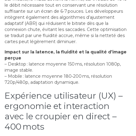
le débit nécessaire tout en conservant une résolution
suffisante sur un écran de 6‑7 pouces. Les développeurs
intègrent également des algorithmes d’ajustement
adaptatif (ABR) qui réduisent le bitrate dès que la
connexion chute, évitant les saccades. Cette optimisation
se traduit par une fluidité accrue, même si la netteté des
cartes peut légèrement diminuer.
Impact sur la latence, la fluidité et la qualité d’image
perçue
– Desktop : latence moyenne 150 ms, résolution 1080p,
image stable.
– Mobile : latence moyenne 180‑200 ms, résolution
720p/480p, adaptation dynamique.
Expérience utilisateur (UX) –
ergonomie et interaction
avec le croupier en direct –
400 mots