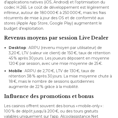
d’applications natives (iOS, Android) et l’optimisation du
codec H.265. Le coût de développement est légèrement
inférieur, autour de 180 000 € à 250 000 €, mais les frais
récurrents de mise à jour des OS et de conformité aux
stores (Apple App Store, Google Play) augmentent le
budget d’exploitation.
Revenus moyens par session Live Dealer
Desktop
: ARPU (revenu moyen par utilisateur) de
3,20 €, LTV (valeur vie client) de 150 €, taux de rétention
45 % après 30 jours. Les joueurs déposent en moyenne
120 € par session, avec une mise moyenne de 25 €.
Mobile
: ARPU de 2,70 €, LTV de 130 €, taux de
rétention 38 % après 30 jours. La mise moyenne chute à
18 €, mais le nombre de sessions quotidiennes
augmente de 22 % grâce à la mobilité.
Influence des promotions et bonus
Les casinos offrent souvent des bonus « mobile‑only » :
100 % de dépôt jusqu’à 200 €, ou des tours gratuits
valables uniquement sur l’app. Alcoolassistance.Net