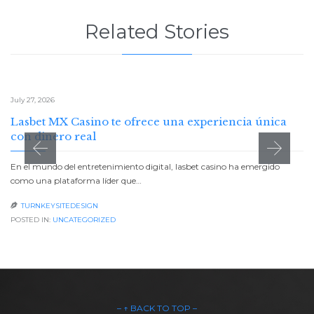
Related Stories
July 27, 2026
Lasbet MX Casino te ofrece una experiencia única
con dinero real
En el mundo del entretenimiento digital, lasbet casino ha emergido
como una plataforma líder que…
TURNKEYSITEDESIGN

POSTED IN:
UNCATEGORIZED
– ↑ BACK TO TOP –