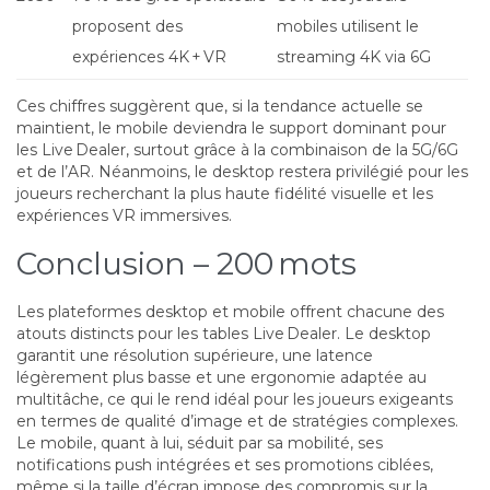
proposent des
mobiles utilisent le
expériences 4K + VR
streaming 4K via 6G
Ces chiffres suggèrent que, si la tendance actuelle se
maintient, le mobile deviendra le support dominant pour
les Live Dealer, surtout grâce à la combinaison de la 5G/6G
et de l’AR. Néanmoins, le desktop restera privilégié pour les
joueurs recherchant la plus haute fidélité visuelle et les
expériences VR immersives.
Conclusion – 200 mots
Les plateformes desktop et mobile offrent chacune des
atouts distincts pour les tables Live Dealer. Le desktop
garantit une résolution supérieure, une latence
légèrement plus basse et une ergonomie adaptée au
multitâche, ce qui le rend idéal pour les joueurs exigeants
en termes de qualité d’image et de stratégies complexes.
Le mobile, quant à lui, séduit par sa mobilité, ses
notifications push intégrées et ses promotions ciblées,
même si la taille d’écran impose des compromis sur la