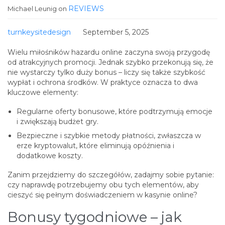
REVIEWS
Michael Leunig
on
turnkeysitedesign
September 5, 2025
Wielu miłośników hazardu online zaczyna swoją przygodę
od atrakcyjnych promocji. Jednak szybko przekonują się, że
nie wystarczy tylko duży bonus – liczy się także szybkość
wypłat i ochrona środków. W praktyce oznacza to dwa
kluczowe elementy:
Regularne oferty bonusowe, które podtrzymują emocje
i zwiększają budżet gry.
Bezpieczne i szybkie metody płatności, zwłaszcza w
erze kryptowalut, które eliminują opóźnienia i
dodatkowe koszty.
Zanim przejdziemy do szczegółów, zadajmy sobie pytanie:
czy naprawdę potrzebujemy obu tych elementów, aby
cieszyć się pełnym doświadczeniem w kasynie online?
Bonusy tygodniowe – jak