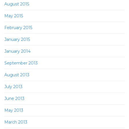
August 2015
May 2015
February 2015
January 2015
January 2014
September 2013
August 2013
July 2013
June 2013
May 2013
March 2013