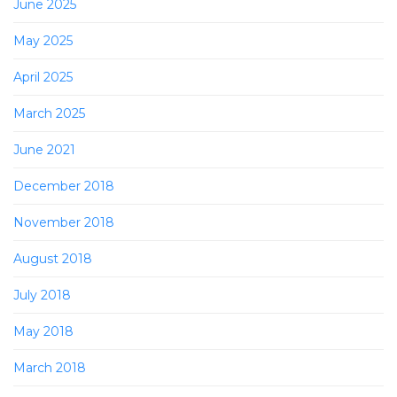
June 2025
May 2025
April 2025
March 2025
June 2021
December 2018
November 2018
August 2018
July 2018
May 2018
March 2018