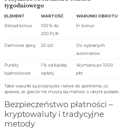
tygodniowego
ELEMENT
WARTOŚĆ
WARUNKI OBROTU
Reload bonus
100 % do
5× bonus
200 PLN
Darmowe spiny
20 szt.
Do wybranych
automatów
Punkty
1 % od każdej
Wymiana po 1000
lojalnościowe
wpłaty
pkt
Takie warunki są przejrzyste i łatwe do spełnienia, co
sprawia, że gracze nie muszą się martwić o ukryte pułapki.
Bezpieczeństwo płatności –
kryptowaluty i tradycyjne
metody