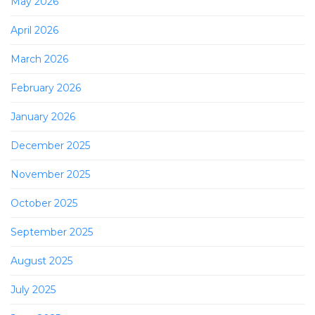
May 2026
April 2026
March 2026
February 2026
January 2026
December 2025
November 2025
October 2025
September 2025
August 2025
July 2025