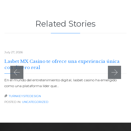
Related Stories
July 27, 2026
Lasbet MX Casino te ofrece una experiencia única
con dinero real
En el mundo del entretenimiento digital, lasbet casino ha emergido
como una plataforma líder que…
TURNKEYSITEDESIGN

POSTED IN:
UNCATEGORIZED