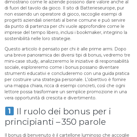
dimostrano come le aziende possono dare valore anche al
di fuori del tavolo da gioco. Il sito di Batterieseurope, pur
non essendo un operatore di gioco, raccoglie esempi di
progetti aziendali orientati al bene comune e può servire
da punto di partenza per chi vuole approfondire come le
imprese del tempo libero, inclusi i bookmaker, integrino la
sostenibilità nelle loro strategie.
Questo articolo è pensato per chi è alle prime armi. Dopo
una breve panoramica dei diversi tipi di bonus, vedremo tre
mini‑case study, analizzeremo le iniziative di responsabilità
sociale, esploreremo come i bonus possano diventare
strumenti educativi e concluderemo con una guida pratica
per costruire una strategia personale. L’obiettivo è fornire
una mappa chiara, ricca di esempi concreti, così che ogni
lettore possa trasformare un semplice promozione in una
vera opportunità di crescita e divertimento.
Il ruolo dei bonus per i
principianti – 350 parole
Il bonus di benvenuto è il cartellone luminoso che accoglie