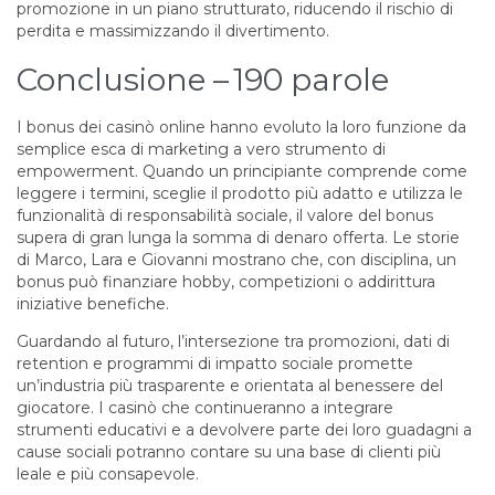
promozione in un piano strutturato, riducendo il rischio di
perdita e massimizzando il divertimento.
Conclusione – 190 parole
I bonus dei casinò online hanno evoluto la loro funzione da
semplice esca di marketing a vero strumento di
empowerment. Quando un principiante comprende come
leggere i termini, sceglie il prodotto più adatto e utilizza le
funzionalità di responsabilità sociale, il valore del bonus
supera di gran lunga la somma di denaro offerta. Le storie
di Marco, Lara e Giovanni mostrano che, con disciplina, un
bonus può finanziare hobby, competizioni o addirittura
iniziative benefiche.
Guardando al futuro, l’intersezione tra promozioni, dati di
retention e programmi di impatto sociale promette
un’industria più trasparente e orientata al benessere del
giocatore. I casinò che continueranno a integrare
strumenti educativi e a devolvere parte dei loro guadagni a
cause sociali potranno contare su una base di clienti più
leale e più consapevole.