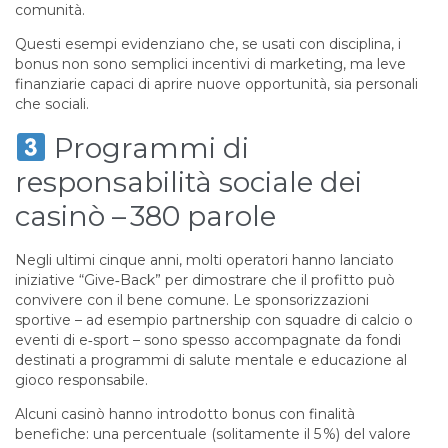
comunità.
Questi esempi evidenziano che, se usati con disciplina, i
bonus non sono semplici incentivi di marketing, ma leve
finanziarie capaci di aprire nuove opportunità, sia personali
che sociali.
Programmi di
responsabilità sociale dei
casinò – 380 parole
Negli ultimi cinque anni, molti operatori hanno lanciato
iniziative “Give‑Back” per dimostrare che il profitto può
convivere con il bene comune. Le sponsorizzazioni
sportive – ad esempio partnership con squadre di calcio o
eventi di e‑sport – sono spesso accompagnate da fondi
destinati a programmi di salute mentale e educazione al
gioco responsabile.
Alcuni casinò hanno introdotto bonus con finalità
benefiche: una percentuale (solitamente il 5 %) del valore