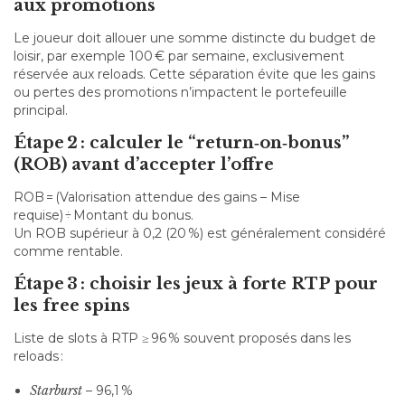
aux promotions
Le joueur doit allouer une somme distincte du budget de
loisir, par exemple 100 € par semaine, exclusivement
réservée aux reloads. Cette séparation évite que les gains
ou pertes des promotions n’impactent le portefeuille
principal.
Étape 2 : calculer le “return‑on‑bonus”
(ROB) avant d’accepter l’offre
ROB = (Valorisation attendue des gains – Mise
requise) ÷ Montant du bonus.
Un ROB supérieur à 0,2 (20 %) est généralement considéré
comme rentable.
Étape 3 : choisir les jeux à forte RTP pour
les free spins
Liste de slots à RTP ≥ 96 % souvent proposés dans les
reloads :
Starburst
– 96,1 %