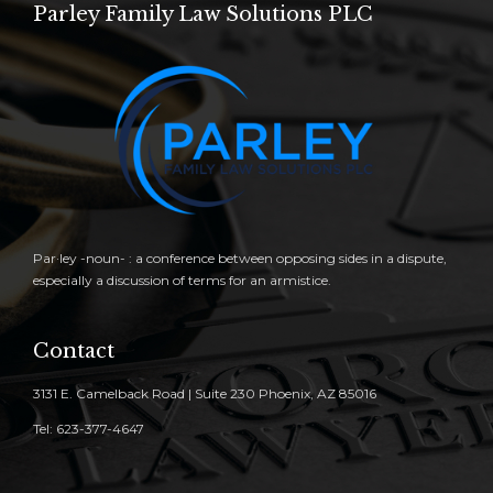
Parley Family Law Solutions PLC
Par·ley -noun- : a conference between opposing sides in a dispute,
especially a discussion of terms for an armistice.
Contact
3131 E. Camelback Road | Suite 230 Phoenix, AZ 85016
Tel: 623-377-4647