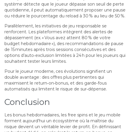
système détecte que le joueur dépasse son seuil de perte
quotidienne, il peut automatiquement proposer une pause
ou réduire le pourcentage du reload à 30 % au lieu de 50 %.
Parallèlement, les initiatives de jeu responsable se
renforcent. Les plateformes intègrent des alertes de
dépassement (ex. « Vous avez atteint 80 % de votre
budget hebdomadaire »), des recommandations de pause
de 15 minutes après trois sessions consécutives et des
options d’auto‑exclusion limitées à 24 h pour les joueurs qui
souhaitent tester leurs limites.
Pour le joueur moderne, ces évolutions signifient un
double avantage : des offres plus pertinentes qui
maximisent le return‑on‑bonus, et des garde‑fous
automatisés qui limitent le risque de sur‑dépense.
Conclusion
Les bonus hebdomadaires, les free spins et le jeu mobile
forment aujourd’hui un écosystème où la maîtrise du
risque devient un véritable levier de profit. En définissant