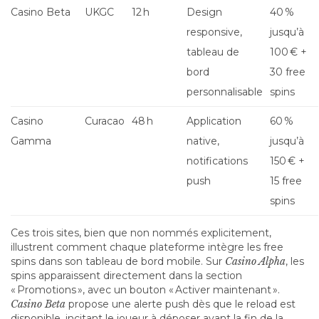
Casino Beta
UKGC
12 h
Design
40 %
responsive,
jusqu’à
tableau de
100 € +
bord
30 free
personnalisable
spins
Casino
Curacao
48 h
Application
60 %
Gamma
native,
jusqu’à
notifications
150 € +
push
15 free
spins
Ces trois sites, bien que non nommés explicitement,
illustrent comment chaque plateforme intègre les free
spins dans son tableau de bord mobile. Sur
Casino Alpha
, les
spins apparaissent directement dans la section
« Promotions », avec un bouton « Activer maintenant ».
Casino Beta
propose une alerte push dès que le reload est
disponible, incitant le joueur à déposer avant la fin de la