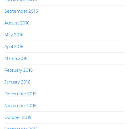
September 2016
August 2016
May 2016
April 2016
March 2016
February 2016
January 2016
December 2015
November 2015
October 2015