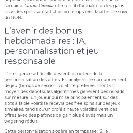
semaine.
Casino Gamma
offre un fil d’actualité où les gains
issus des spins sont affichés en temps réel, facilitant le suivi
du ROB.
L’avenir des bonus
hebdomadaires : IA,
personnalisation et jeu
responsable
L’intelligence artificielle devient le moteur de la
personnalisation des offres. En analysant le comportement
de jeu (temps de session, volatilité préférée, montant
moyen des dépôts), les algorithmes génèrent des reloads
sur‑mesure : un joueur qui mise principalement sur des
slots à faible volatilité recevra des free spins sur des jeux
similaires, tandis qu’un profil à haute volatilité verra des
offres avec des plafonds de gain plus élevés mais un
wagering réduit.
Cette personnalisation s’opère en temps réel. Si le