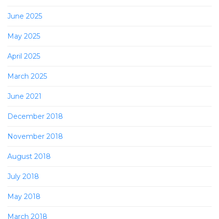
June 2025
May 2025
April 2025
March 2025
June 2021
December 2018
November 2018
August 2018
July 2018
May 2018
March 2018