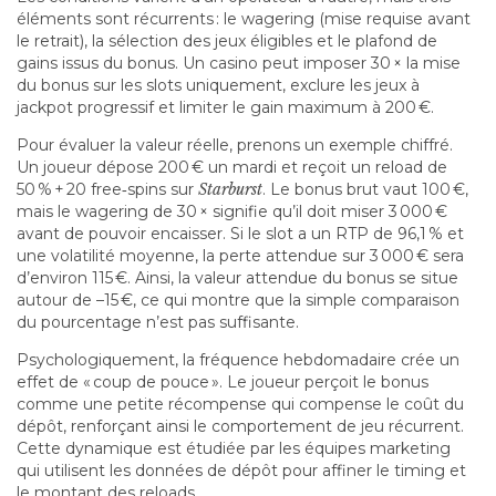
éléments sont récurrents : le wagering (mise requise avant
le retrait), la sélection des jeux éligibles et le plafond de
gains issus du bonus. Un casino peut imposer 30 × la mise
du bonus sur les slots uniquement, exclure les jeux à
jackpot progressif et limiter le gain maximum à 200 €.
Pour évaluer la valeur réelle, prenons un exemple chiffré.
Un joueur dépose 200 € un mardi et reçoit un reload de
50 % + 20 free‑spins sur
Starburst
. Le bonus brut vaut 100 €,
mais le wagering de 30 × signifie qu’il doit miser 3 000 €
avant de pouvoir encaisser. Si le slot a un RTP de 96,1 % et
une volatilité moyenne, la perte attendue sur 3 000 € sera
d’environ 115 €. Ainsi, la valeur attendue du bonus se situe
autour de –15 €, ce qui montre que la simple comparaison
du pourcentage n’est pas suffisante.
Psychologiquement, la fréquence hebdomadaire crée un
effet de « coup de pouce ». Le joueur perçoit le bonus
comme une petite récompense qui compense le coût du
dépôt, renforçant ainsi le comportement de jeu récurrent.
Cette dynamique est étudiée par les équipes marketing
qui utilisent les données de dépôt pour affiner le timing et
le montant des reloads.