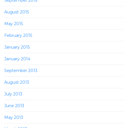
September 2015
August 2015
May 2015
February 2015
January 2015
January 2014
September 2013
August 2013
July 2013
June 2013
May 2013