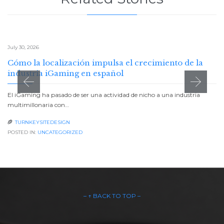
July 30, 2026
Cómo la localización impulsa el crecimiento de la
industria iGaming en español
El iGaming ha pasado de ser una actividad de nicho a una industria
multimillonaria con…
TURNKEYSITEDESIGN

POSTED IN:
UNCATEGORIZED
– ↑ BACK TO TOP –