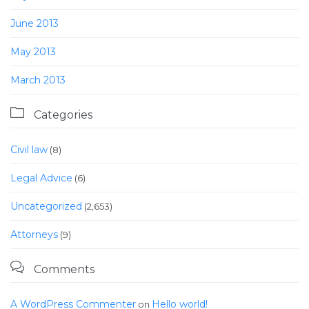
June 2013
May 2013
March 2013

Categories
Civil law
(8)
Legal Advice
(6)
Uncategorized
(2,653)
Аttorneys
(9)

Comments
A WordPress Commenter
Hello world!
on