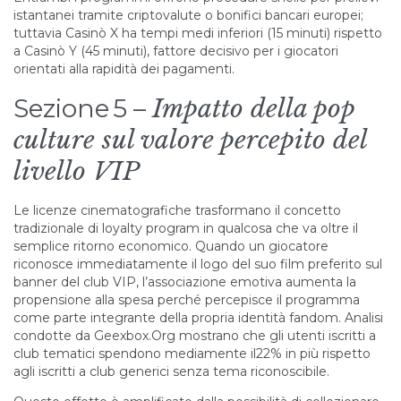
istantanei tramite criptovalute o bonifici bancari europei;
tuttavia Casinò X ha tempi medi inferiori (15 minuti) rispetto
a Casinò Y (45 minuti), fattore decisivo per i giocatori
orientati alla rapidità dei pagamenti.
Sezione 5 –
Impatto della pop
culture sul valore percepito del
livello VIP
Le licenze cinematografiche trasformano il concetto
tradizionale di loyalty program in qualcosa che va oltre il
semplice ritorno economico. Quando un giocatore
riconosce immediatamente il logo del suo film preferito sul
banner del club VIP, l’associazione emotiva aumenta la
propensione alla spesa perché percepisce il programma
come parte integrante della propria identità fandom. Analisi
condotte da Geexbox.Org mostrano che gli utenti iscritti a
club tematici spendono mediamente il​22%​ in più rispetto
agli iscritti a club generici senza tema riconoscibile.