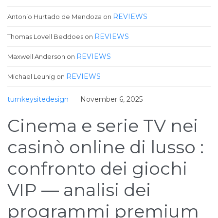
REVIEWS
Antonio Hurtado de Mendoza
on
REVIEWS
Thomas Lovell Beddoes
on
REVIEWS
Maxwell Anderson
on
REVIEWS
Michael Leunig
on
turnkeysitedesign
November 6, 2025
Cinema e serie TV nei
casinò online di lusso :
confronto dei giochi
VIP — analisi dei
programmi premium