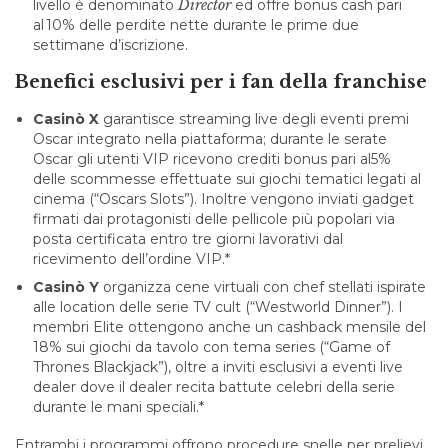
livello è denominato
Director
ed offre bonus cash pari
al 10%​ delle perdite nette durante le prime due
settimane d’iscrizione.
Benefici esclusivi per i fan della franchise
Casinò X
garantisce streaming live degli eventi premi
Oscar integrato nella piattaforma; durante le serate
Oscar gli utenti VIP ricevono crediti bonus pari al​5%​
delle scommesse effettuate sui giochi tematici legati al
cinema (“Oscars Slots”). Inoltre vengono inviati gadget
firmati dai protagonisti delle pellicole più popolari via
posta certificata entro tre giorni lavorativi dal
ricevimento dell’ordine VIP.*
Casinò Y
organizza cene virtuali con chef stellati ispirate
alle location delle serie TV cult (“Westworld Dinner”). I
membri Elite ottengono anche un cashback mensile del​
18%​ sui giochi da tavolo con tema series (“Game of
Thrones Blackjack”), oltre a inviti esclusivi a eventi live
dealer dove il dealer recita battute celebri della serie
durante le mani speciali.*
Entrambi i programmi offrono procedure snelle per prelievi