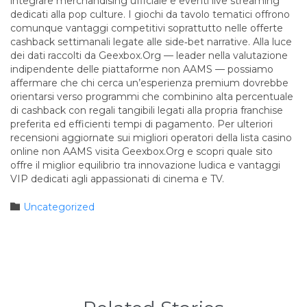
integrare merchandising ufficiale e eventi live streaming
dedicati alla pop culture. I giochi da tavolo tematici offrono
comunque vantaggi competitivi soprattutto nelle offerte
cashback settimanali legate alle side‑bet narrative. Alla luce
dei dati raccolti da Geexbox.Org — leader nella valutazione
indipendente delle piattaforme non AAMS — possiamo
affermare che chi cerca un’esperienza premium dovrebbe
orientarsi verso programmi che combinino alta percentuale
di cashback con regali tangibili legati alla propria franchise
preferita ed efficienti tempi di pagamento. Per ulteriori
recensioni aggiornate sui migliori operatori della lista casino
online non AAMS visita Geexbox.Org e scopri quale sito
offre il miglior equilibrio tra innovazione ludica e vantaggi
VIP dedicati agli appassionati di cinema e TV.
Category

Uncategorized