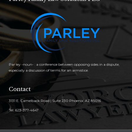
Par·ley -noun- : a conference between opposing sides in a dispute,
especially a discussion of terms for an armistice.
Contact
3131 E. Camelback Road | Suite 230 Phoenix, AZ 85016
Tel: 623-377-4647