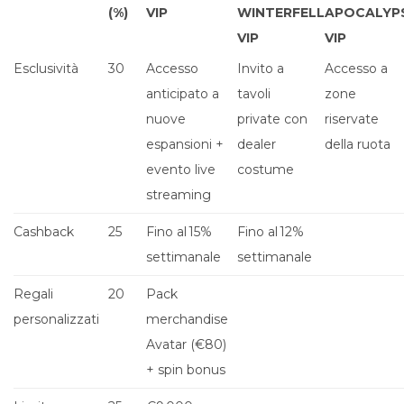
(%)
VIP
WINTERFELL
APOCALYP
VIP
VIP
Esclusività
30
Accesso
Invito a
Accesso a
anticipato a
tavoli
zone
nuove
private con
riservate
espansioni +
dealer
della ruota
evento live
costume
streaming
Cashback
25
Fino al 15%
Fino al 12%
settimanale
settimanale
Regali
20
Pack
personalizzati
merchandise
Avatar (€80)
+ spin bonus