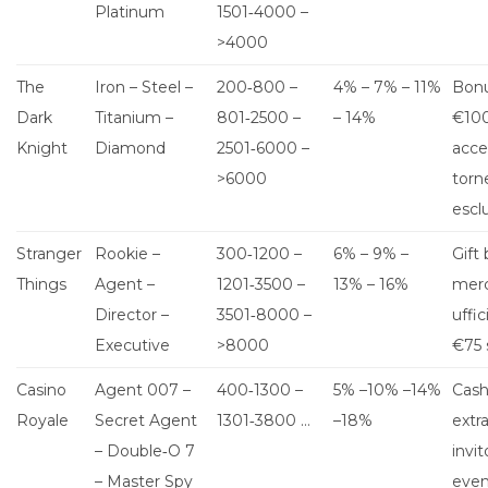
Platinum
1501‑4000 –
>4000
The
Iron – Steel –
200‑800 –
4% – 7% – 11%
Bonu
Dark
Titanium –
801‑2500 –
– 14%
€10
Knight
Diamond
2501‑6000 –
acce
>6000
torn
esclu
Stranger
Rookie –
300‑1200 –
6% – 9% –
Gift
Things
Agent –
1201‑3500 –
13% – 16%
mer
Director –
3501‑8000 –
uffic
Executive
>8000
€75 
Casino
Agent 007 –
400‑1300 –
5% –10% –14%
Cas
Royale
Secret Agent
1301‑3800 …
–18%
extr
– Double‑O 7
invit
– Master Spy
even