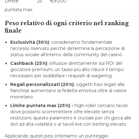
Limite
25
€9 000
puntata max
Peso relativo di ogni criterio nel ranking
finale
Esclusività (30%)
: consideriamo fondamentale
l’accesso riservato perché determina la percezione di
status sociale all’interno della community del casinò.
Cashback (25%)
: influisce direttamente sul ROI del
giocatore premium; un tasso più alto riduce il tempo
necessario per soddisfare i requisiti di wagering.
Regali personalizzati (20%)
: oggetti fisici legati alla
franchise aumentano la fedeltà emotiva oltre al valore
monetario.
Limite puntata max (25%)
: i high‑roller cercano tavoli
dove possono scommettere cifre elevate senza
restrizioni; questo parametro è cruciale per chi gioca alle
slot ad alta volatilità o ai tavoli live con betting elevato.
Applicando questi pesi otteniamo un punteggio