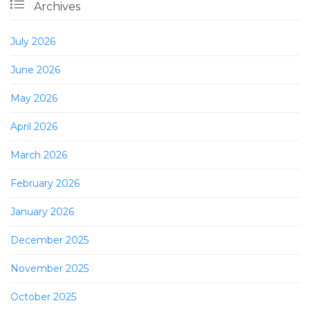

Archives
July 2026
June 2026
May 2026
April 2026
March 2026
February 2026
January 2026
December 2025
November 2025
October 2025