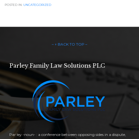
POSTED IN:
UNCATEGORIZED
– ↑ BACK TO TOP –
Parley Family Law Solutions PLC
Par·ley -noun- : a conference between opposing sides in a dispute,