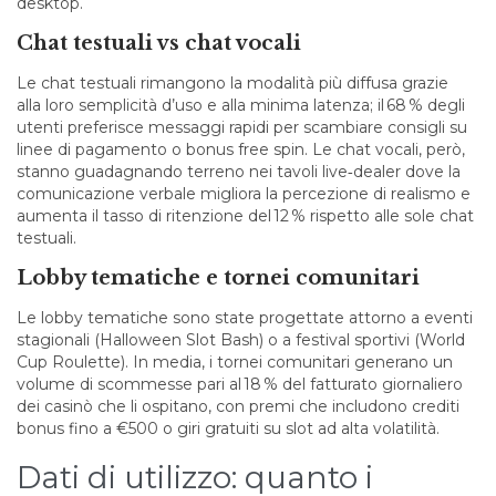
desktop.
Chat testuali vs chat vocali
Le chat testuali rimangono la modalità più diffusa grazie
alla loro semplicità d’uso e alla minima latenza; il 68 % degli
utenti preferisce messaggi rapidi per scambiare consigli su
linee di pagamento o bonus free spin. Le chat vocali, però,
stanno guadagnando terreno nei tavoli live‑dealer dove la
comunicazione verbale migliora la percezione di realismo e
aumenta il tasso di ritenzione del 12 % rispetto alle sole chat
testuali.
Lobby tematiche e tornei comunitari
Le lobby tematiche sono state progettate attorno a eventi
stagionali (Halloween Slot Bash) o a festival sportivi (World
Cup Roulette). In media, i tornei comunitari generano un
volume di scommesse pari al 18 % del fatturato giornaliero
dei casinò che li ospitano, con premi che includono crediti
bonus fino a €500 o giri gratuiti su slot ad alta volatilità.
Dati di utilizzo: quanto i