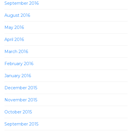
September 2016
August 2016
May 2016
April 2016
March 2016
February 2016
January 2016
December 2015
November 2015
October 2015
September 2015