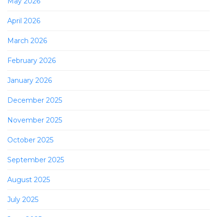
May 2026
April 2026
March 2026
February 2026
January 2026
December 2025
November 2025
October 2025
September 2025
August 2025
July 2025