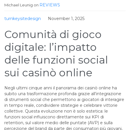
REVIEWS
Michael Leunig
on
turnkeysitedesign
November 1, 2025
Comunità di gioco
digitale: l’impatto
delle funzioni social
sui casinò online
Negli ultimi cinque anni il panorama dei casinò online ha
subito una trasformazione profonda grazie all’integrazione
di strumenti social che permettono ai giocatori di interagire
in tempo reale, condividere strategie e celebrare vittorie
collettive. Questa evoluzione non è solo estetica: le
funzioni social influiscono direttamente sui KPI di
retention, sul valore medio delle puntate (AVP) e sulla
percezione del brand da parte dei consumatori più giovani,