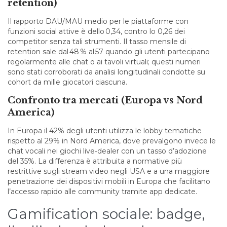
retention)
Il rapporto DAU/MAU medio per le piattaforme con
funzioni social attive è dello 0,34, contro lo 0,26 dei
competitor senza tali strumenti. Il tasso mensile di
retention sale dal 48 % al 57 quando gli utenti partecipano
regolarmente alle chat o ai tavoli virtuali; questi numeri
sono stati corroborati da analisi longitudinali condotte su
cohort da mille giocatori ciascuna.
Confronto tra mercati (Europa vs Nord
America)
In Europa il 42% degli utenti utilizza le lobby tematiche
rispetto al 29% in Nord America, dove prevalgono invece le
chat vocali nei giochi live‑dealer con un tasso d’adozione
del 35%. La differenza è attribuita a normative più
restrittive sugli stream video negli USA e a una maggiore
penetrazione dei dispositivi mobili in Europa che facilitano
l’accesso rapido alle community tramite app dedicate.
Gamification sociale: badge,