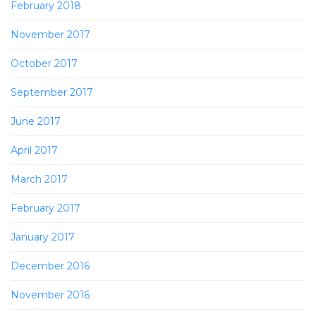
February 2018
November 2017
October 2017
September 2017
June 2017
April 2017
March 2017
February 2017
January 2017
December 2016
November 2016