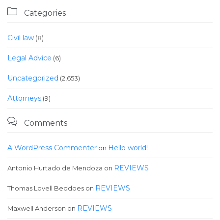

Categories
Civil law
(8)
Legal Advice
(6)
Uncategorized
(2,653)
Аttorneys
(9)

Comments
A WordPress Commenter
Hello world!
on
REVIEWS
Antonio Hurtado de Mendoza
on
REVIEWS
Thomas Lovell Beddoes
on
REVIEWS
Maxwell Anderson
on