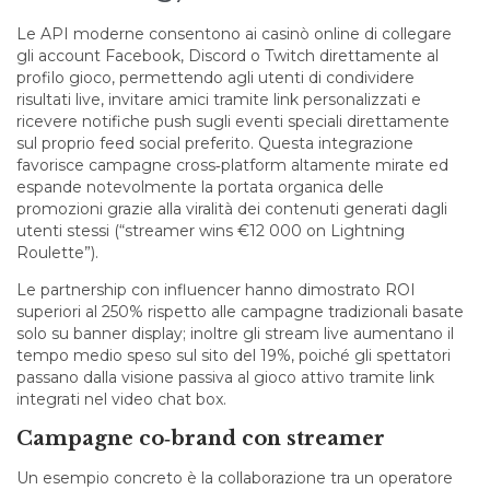
Le API moderne consentono ai casinò online di collegare
gli account Facebook, Discord o Twitch direttamente al
profilo gioco, permettendo agli utenti di condividere
risultati live, invitare amici tramite link personalizzati e
ricevere notifiche push sugli eventi speciali direttamente
sul proprio feed social preferito. Questa integrazione
favorisce campagne cross‑platform altamente mirate ed
espande notevolmente la portata organica delle
promozioni grazie alla viralità dei contenuti generati dagli
utenti stessi (“streamer wins €12 000 on Lightning
Roulette”).
Le partnership con influencer hanno dimostrato ROI
superiori al 250% rispetto alle campagne tradizionali basate
solo su banner display; inoltre gli stream live aumentano il
tempo medio speso sul sito del 19%, poiché gli spettatori
passano dalla visione passiva al gioco attivo tramite link
integrati nel video chat box.
Campagne co‑brand con streamer
Un esempio concreto è la collaborazione tra un operatore