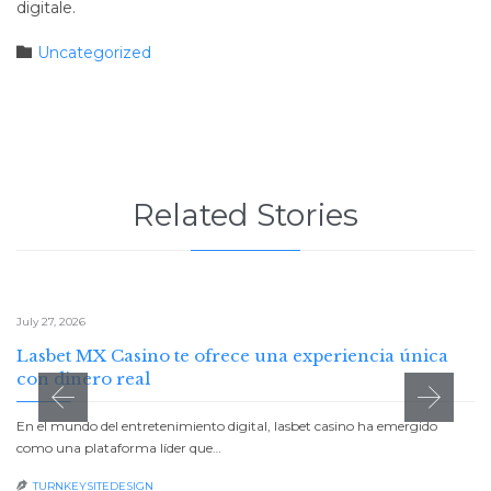
digitale.
Category

Uncategorized
Related Stories
July 27, 2026
Lasbet MX Casino te ofrece una experiencia única
con dinero real
En el mundo del entretenimiento digital, lasbet casino ha emergido
como una plataforma líder que…
TURNKEYSITEDESIGN
