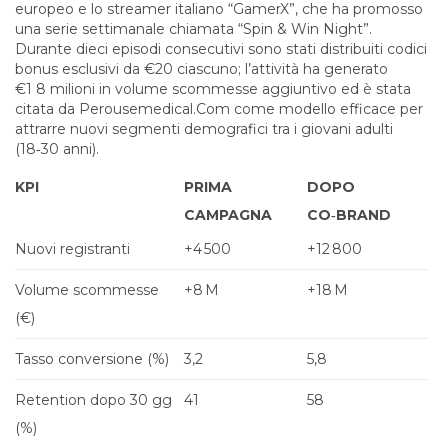
europeo e lo streamer italiano “GamerX”, che ha promosso
una serie settimanale chiamata “Spin & Win Night”.
Durante dieci episodi consecutivi sono stati distribuiti codici
bonus esclusivi da €20 ciascuno; l’attività ha generato
€1 8 milioni in volume scommesse aggiuntivo ed è stata
citata da Perousemedical.Com come modello efficace per
attrarre nuovi segmenti demografici tra i giovani adulti
(18‑30 anni).
KPI
PRIMA
DOPO
CAMPAGNA
CO‑BRAND
Nuovi registranti
+4 500
+12 800
Volume scommesse
+8 M
+18 M
(€)
Tasso conversione (%)
3,2
5,8
Retention dopo 30 gg
41
58
(%)