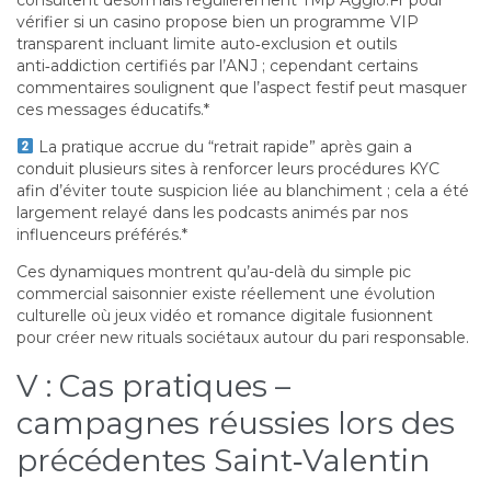
vérifier si un casino propose bien un programme VIP
transparent incluant limite auto‑exclusion et outils
anti‑addiction certifiés par l’ANJ ; cependant certains
commentaires soulignent que l’aspect festif peut masquer
ces messages éducatifs.*
La pratique accrue du “retrait rapide” après gain a
conduit plusieurs sites à renforcer leurs procédures KYC
afin d’éviter toute suspicion liée au blanchiment ; cela a été
largement relayé dans les podcasts animés par nos
influenceurs préférés.*
Ces dynamiques montrent qu’au-delà du simple pic
commercial saisonnier existe réellement une évolution
culturelle où jeux vidéo et romance digitale fusionnent
pour créer new rituals sociétaux autour du pari responsable.
V : Cas pratiques –
campagnes réussies lors des
précédentes Saint‑Valentin