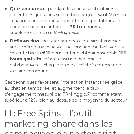
Quiz amoureux
: pendant les pauses publicitaires ils
posent des questions sur l’histoire du jour Saint‑Valentin
; chaque bonne réponse rapporte aux spectateurs un
code promo donnant droit à
20 free spins
supplémentaires sur
Book of Love
.
Défis en duo
: deux streamers jouent simultanément
sur la même machine via une fonction multi‑player ; ils
misent chacun
€10
pour tenter d’obtenir ensemble
100
tours gratuits
, créant ainsi une dynamique
collaborative où chaque gain est célébré comme une
victoire commune.
Ces techniques favorisent l’interaction instantanée grâce
au chat en temps réel et augmentent le taux
d’engagement mesuré par TPM Agglo.Fr comme étant
supérieur à 12 %, bien au-dessus de la moyenne du secteur.
III : Free Spins – l’outil
marketing phare dans les
campagnes de partenariat