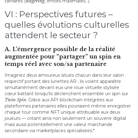
tarifaires (
wagering
, limites maximales…).
VI : Perspectives futures –
quelles évolutions culturelles
attendent le secteur ?
A. L’émergence possible de la réalité
augmentée pour “partager” un spin en
temps réel avec son/sa partenaire
Imaginez deux amoureux situés chacun dans leur salon
respectif portant des lunettes AR ; ils voient apparaître
simultanément devant eux une roue virtuelle stylisée
cœur battant lorsqu’ils déclenchent ensemble un spin sur
Twin Spin
. Grâce aux API blockchain intégrées aux
plateformes partenaires elles pourraient même enregistrer
chaque tour comme NFT unique attribuable aux deux
joueurs — créant ainsi non seulement un souvenir digital
mais aussi potentiellement une valeur marchande
secondaire via marketplaces spécialisées.*