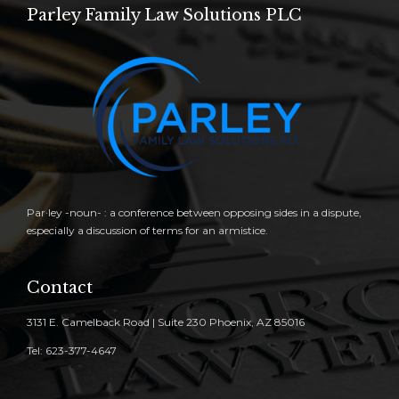
Parley Family Law Solutions PLC
Par·ley -noun- : a conference between opposing sides in a dispute,
especially a discussion of terms for an armistice.
Contact
3131 E. Camelback Road | Suite 230 Phoenix, AZ 85016
Tel: 623-377-4647