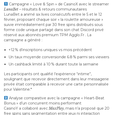
Campagne « Love & Spin » de CasinoX avec le streamer
LunaBet
– résultats & retours communautaires
LunaBet a animé six lives consécutifs entre le 5 et le 12
février, proposant chaque soir « la roulette amoureuse »
suivie immédiatement par 30 free spins distribués sous
forme code unique partagé dans son chat Discord privé
réservé aux abonnés premium TPM Agglo.Fr . La
campagne a généré :
+12 % d’inscriptions uniques vs mois précédent
Un taux moyen​de conversion​de ​6.​8 %​ parmi ses viewers
Un cashback limité à ​10 %​ durant toute la semaine
Les participants ont qualifié l’expérience “intime”,
soulignant que recevoir directement dans leur messagerie
privée était comparable à recevoir une carte personnalisée
pour Valentine.*
Analyse comparative avec la campagne « Heart‑Beat
Bonus » d’un concurrent moins performant
CasinoY a collaboré avec
MaxPlay
, mais n’a proposé que 20
free spins sans segmentation entre jeux ni interaction