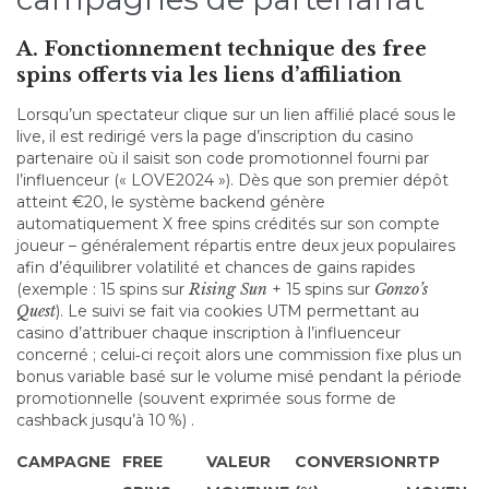
A. Fonctionnement technique des free
spins offerts via les liens d’affiliation
Lorsqu’un spectateur clique sur un lien affilié placé sous le
live, il est redirigé vers la page d’inscription du casino
partenaire où il saisit son code promotionnel fourni par
l’influenceur (« LOVE2024 »). Dès que son premier dépôt
atteint €20, le système backend génère
automatiquement X free spins crédités sur son compte
joueur – généralement répartis entre deux jeux populaires
afin d’équilibrer volatilité et chances de gains rapides
(exemple : 15 spins sur
Rising Sun
+ 15 spins sur
Gonzo’s
Quest
). Le suivi se fait via cookies UTM permettant au
casino d’attribuer chaque inscription à l’influenceur
concerné ; celui‑ci reçoit alors une commission fixe plus un
bonus variable basé sur le volume misé pendant la période
promotionnelle (souvent exprimée sous forme de
cashback jusqu’à 10 %) .
CAMPAGNE
FREE
VALEUR
CONVERSION
RTP