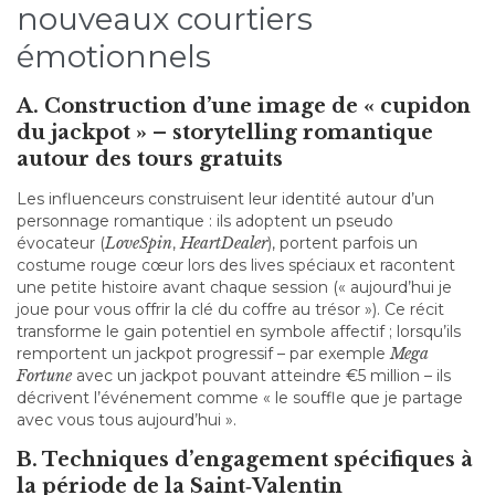
nouveaux courtiers
émotionnels
A. Construction d’une image de « cupidon
du jackpot » – storytelling romantique
autour des tours gratuits
Les influenceurs construisent leur identité autour d’un
personnage romantique : ils adoptent un pseudo
évocateur (
LoveSpin
,
HeartDealer
), portent parfois un
costume rouge cœur lors des lives spéciaux et racontent
une petite histoire avant chaque session (« aujourd’hui je
joue pour vous offrir la clé du coffre au trésor »). Ce récit
transforme le gain potentiel en symbole affectif ; lorsqu’ils
remportent un jackpot progressif – par exemple
Mega
Fortune
avec un jackpot pouvant atteindre €5 million – ils
décrivent l’événement comme « le souffle que je partage
avec vous tous aujourd’hui ».
B. Techniques d’engagement spécifiques à
la période de la Saint‑Valentin