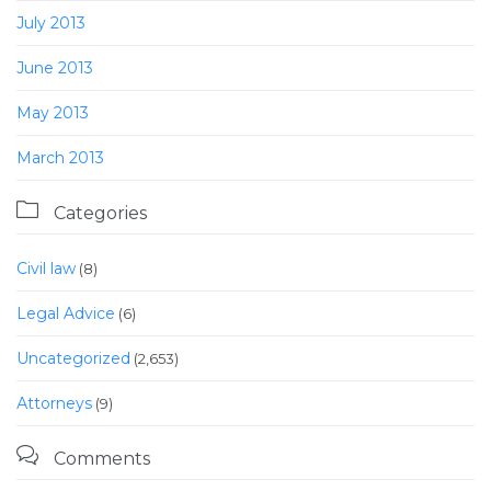
July 2013
June 2013
May 2013
March 2013

Categories
Civil law
(8)
Legal Advice
(6)
Uncategorized
(2,653)
Аttorneys
(9)

Comments