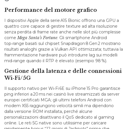
Performance del motore grafico
I dispositivi Apple della serie A15 Bionic offrono una GPU a
quattro core capace di gestire texture ad alta risoluzione
senza perdita di frame rate anche nelle slot più complesse
come
Mega Santa’s Fortune
. Gli smartphone Android
top‑range basati sul chipset Snapdragon 8 Gen 2 mostrano
risultati analoghi grazie a Vulkan API ottimizzata; tuttavia la
frammentazione hardware può introdurre lag sui modelli
mid‑range quando il RTP è elevato (esempio 98 %).
Gestione della latenza e delle connessioni
Wi‑Fi/5G
Il supporto nativo per Wi‑Fi 6E su iPhone 15 Pro garantisce
ping inferiori a 20 ms nei casinò live streamizzati da server
europei certificati MGA; gli ultimi telefoni Android con
modem X55 raggiungono velocità simili ma dipendono
dalla versione ROM installata, perché alcune
personalizzazioni disattivano il QoS dedicato al gaming
online. Le reti 5G native sono utilissime per caricare
rapidamente bonus “12 giorni di Jackpots” prima che