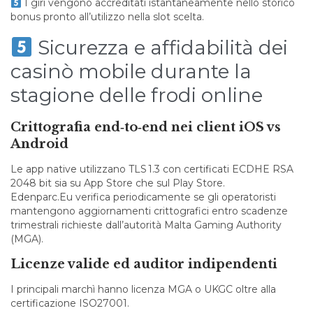
I giri vengono accreditati istantaneamente nello storico
bonus pronto all’utilizzo nella slot scelta.
Sicurezza e affidabilità dei
casinò mobile durante la
stagione delle frodi online
Crittografia end‑to‑end nei client iOS vs
Android
Le app native utilizzano TLS 1​.​3 con certificati ECDHE RSA
2048 bit sia su App Store che sul Play Store.
Edenparc.Eu verifica periodicamente se gli operatoristi
mantengono aggiornamenti crittografici entro scadenze
trimestrali richieste dall’autorità Malta Gaming Authority
(MGA).
Licenze valide ed auditor indipendenti
I principali marchì hanno licenza MGA o UKGC oltre alla
certificazione ISO27001.