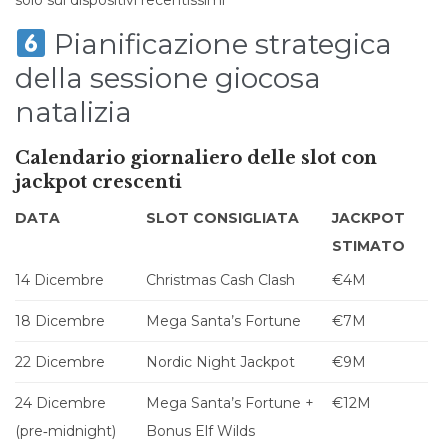
Pianificazione strategica
della sessione giocosa
natalizia
Calendario giornaliero delle slot con
jackpot crescenti
DATA
SLOT CONSIGLIATA
JACKPOT
STIMATO
14 Dicembre
Christmas Cash Clash
€4M
18 Dicembre
Mega Santa’s Fortune
€7M
22 Dicembre
Nordic Night Jackpot
€9M
24 Dicembre
Mega Santa’s Fortune +
€12M
(pre‐midnight)
Bonus Elf Wilds