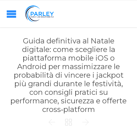
Guida definitiva al Natale
digitale: come scegliere la
piattaforma mobile iOS o
Android per massimizzare le
probabilità di vincere i jackpot
più grandi durante le festività,
con consigli pratici su
performance, sicurezza e offerte
cross‑platform


