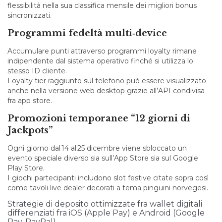
flessibilità nella sua classifica mensile dei migliori bonus
sincronizzati.
Programmi fedeltà multi‑device
Accumulare punti attraverso programmi loyalty rimane
indipendente dal sistema operativo finché si utilizza lo
stesso ID cliente.
Loyalty tier raggiunto sul telefono può essere visualizzato
anche nella versione web desktop grazie all’API condivisa
fra app store.
Promozioni temporanee “12 giorni di
Jackpots”
Ogni giorno dal 14 al 25 dicembre viene sbloccato un
evento speciale diverso sia sull’App Store sia sul Google
Play Store.
I giochi partecipanti includono slot festive citate sopra così
come tavoli live dealer decorati a tema pinguini norvegesi.
Strategie di deposito ottimizzate fra wallet digitali
differenziati fra iOS (Apple Pay) e Android (Google
Pay, PayPal)