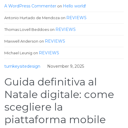
A WordPress Commenter
Hello world!
on
REVIEWS
Antonio Hurtado de Mendoza
on
REVIEWS
Thomas Lovell Beddoes
on
REVIEWS
Maxwell Anderson
on
REVIEWS
Michael Leunig
on
turnkeysitedesign
November 9, 2025
Guida definitiva al
Natale digitale: come
scegliere la
piattaforma mobile