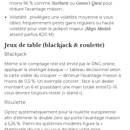
moins 96 % comme
Starburst
ou
Gonzo’s Quest
pour
réduire l’avantage maison ;
Volatilité : privilégiez une volatilité moyenne si vous
ciblez fréquemment petits gains réguliers ou haute
volatilité pour viser le jackpot majeur (
Mega Moolah
atteint parfois €20 M).
Jeux de table (blackjack & roulette)
Blackjack
Même si le comptage réel est limité par le RNG online,
appliquer la stratégie basique — tableau décisionnel selon
la carte visible du croupier — diminue l’avantage maison à
moins de 0,5 %. Un exemple concret : face à un dealer
montrant un 6 et possédant une main totale entre12–16
vous devriez toujours rester (« stand »).
Roulette
Optez systématiquement pour la roulette européenne
afin d’éliminer le double zéro qui porte l’avantage maison
à 5,26 %. Parmi les systèmes modérés figure la «
Martingale douce » où vous doublez votre mise