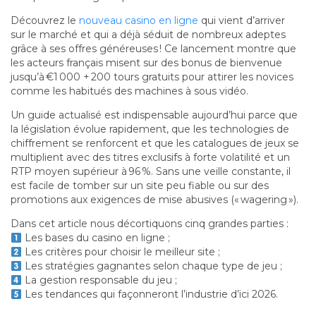
Découvrez le
nouveau casino en ligne
qui vient d’arriver
sur le marché et qui a déjà séduit de nombreux adeptes
grâce à ses offres généreuses ! Ce lancement montre que
les acteurs français misent sur des bonus de bienvenue
jusqu’à €1 000 + 200 tours gratuits pour attirer les novices
comme les habitués des machines à sous vidéo.
Un guide actualisé est indispensable aujourd’hui parce que
la législation évolue rapidement, que les technologies de
chiffrement se renforcent et que les catalogues de jeux se
multiplient avec des titres exclusifs à forte volatilité et un
RTP moyen supérieur à 96 %. Sans une veille constante, il
est facile de tomber sur un site peu fiable ou sur des
promotions aux exigences de mise abusives (« wagering »).
Dans cet article nous décortiquons cinq grandes parties :
Les bases du casino en ligne ;
Les critères pour choisir le meilleur site ;
Les stratégies gagnantes selon chaque type de jeu ;
La gestion responsable du jeu ;
Les tendances qui façonneront l’industrie d’ici 2026.