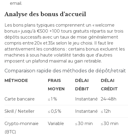
email.
Analyse des bonus d’accueil
Les bons plans typiques comprennent un « welcome
bonus » jusqu’à €500 +100 tours gratuits répartis sur trois
dépôts successifs avec un taux de mise généralement
compris entre 20x et 35x selon le jeu choisi. Il faut lire
attentivement les conditions : certains bonus excluent les
machines à sous haute volatilité tandis que d’autres
imposent un plafond maximal au gain retirable.
Comparaison rapide des méthodes de dépôt/retrait
MÉTHODE
FRAIS
DÉLAI
DÉLAI
MOYEN
DÉBIT
CRÉDIT
Carte bancaire
≤ 1 %
Instantané
24–48h
Skrill / Neteller
≤ 0,5 %
Instantané
≤ 12h
Crypto‑monnaie
Variable
≤ 30 min
≤ 30 min
(BTC)