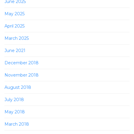
June 2025
May 2025
April 2025
March 2025
June 2021
December 2018
November 2018
August 2018
July 2018
May 2018
March 2018