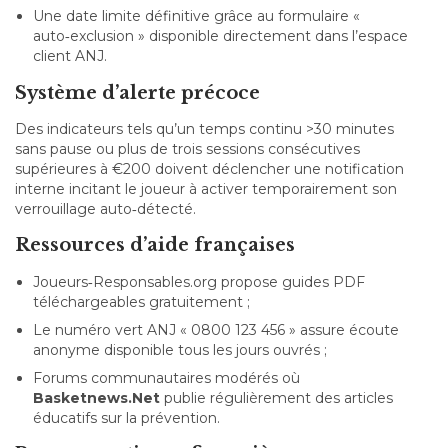
Une date limite définitive grâce au formulaire «
auto‑exclusion » disponible directement dans l’espace
client ANJ.
Système d’alerte précoce
Des indicateurs tels qu’un temps continu >30 minutes
sans pause ou plus de trois sessions consécutives
supérieures à €200 doivent déclencher une notification
interne incitant le joueur à activer temporairement son
verrouillage auto‑détecté.
Ressources d’aide françaises
Joueurs‑Responsables.org propose guides PDF
téléchargeables gratuitement ;
Le numéro vert ANJ « 0800 123 456 » assure écoute
anonyme disponible tous les jours ouvrés ;
Forums communautaires modérés où
Basketnews.Net
publie régulièrement des articles
éducatifs sur la prévention.