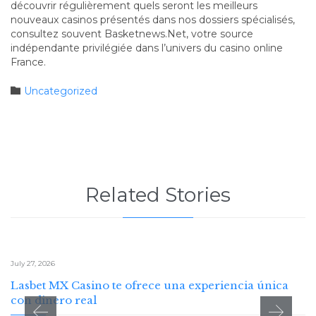
découvrir régulièrement quels seront les meilleurs
nouveaux casinos présentés dans nos dossiers spécialisés,
consultez souvent Basketnews.Net, votre source
indépendante privilégiée dans l’univers du casino online
France.​
Category

Uncategorized
Related Stories
July 27, 2026
Lasbet MX Casino te ofrece una experiencia única
con dinero real