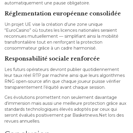
automatiquement une pause obligatoire.
Réglementation européenne consolidée
Un projet UE vise la création d’une zone unique
“EuroCasino” où toutes les licences nationales seraient
reconnues mutuellement — simplifiant ainsi la mobilité
transfrontalière tout en renforçant la protection
consommateur grâce à un cadre harmonisé.
Responsabilité sociale renforcée
Les futurs opérateurs devront publier quotidiennement
leur taux réel RTP par machine ainsi que leurs algorithmes
RNG open‑source afin que chaque joueur puisse vérifier
transparentement l’équité avant chaque session.
Ces évolutions promettent non seulement davantage
d’immersion mais aussi une meilleure protection grâce aux
standards technologiques élevés adoptés par ceux qui
seront évalués positivement par Basketnews.Net lors des
revues annuelles.