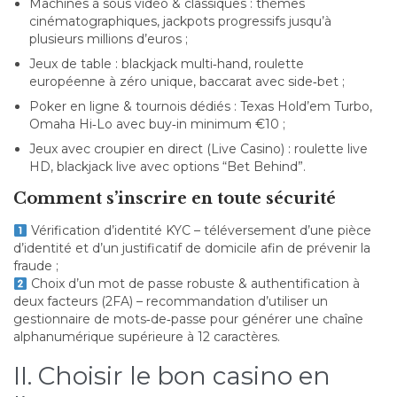
Machines à sous vidéo & classiques : thèmes
cinématographiques, jackpots progressifs jusqu’à
plusieurs millions d’euros ;
Jeux de table : blackjack multi‑hand, roulette
européenne à zéro unique, baccarat avec side‑bet ;
Poker en ligne & tournois dédiés : Texas Hold’em Turbo,
Omaha Hi‑Lo avec buy‑in minimum €10 ;
Jeux avec croupier en direct (Live Casino) : roulette live
HD, blackjack live avec options “Bet Behind”.
Comment s’inscrire en toute sécurité
Vérification d’identité KYC – téléversement d’une pièce
d’identité et d’un justificatif de domicile afin de prévenir la
fraude ;
Choix d’un mot de passe robuste & authentification à
deux facteurs (2FA) – recommandation d’utiliser un
gestionnaire de mots‑de‑passe pour générer une chaîne
alphanumérique supérieure à 12 caractères.
II. Choisir le bon casino en