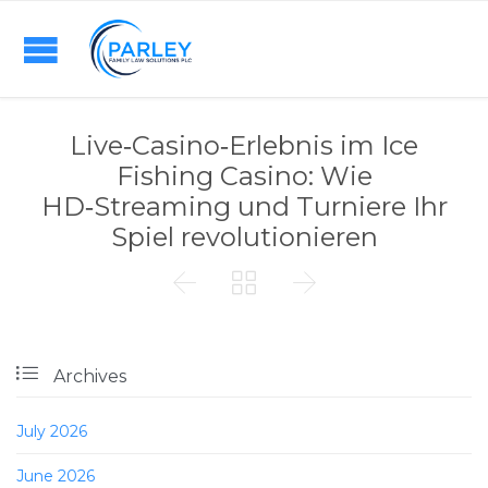
Live‑Casino‑Erlebnis im Ice
Fishing Casino: Wie
HD‑Streaming und Turniere Ihr
Spiel revolutionieren




Archives
July 2026
June 2026