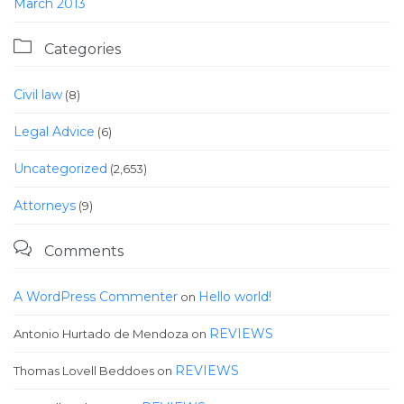
March 2013

Categories
Civil law
(8)
Legal Advice
(6)
Uncategorized
(2,653)
Аttorneys
(9)

Comments
A WordPress Commenter
Hello world!
on
REVIEWS
Antonio Hurtado de Mendoza
on
REVIEWS
Thomas Lovell Beddoes
on