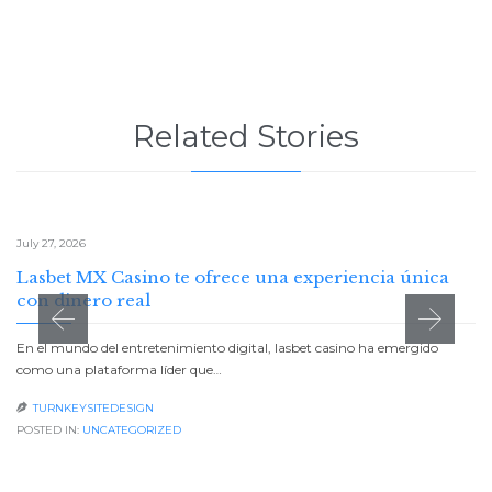
Related Stories
July 27, 2026
Lasbet MX Casino te ofrece una experiencia única
con dinero real
En el mundo del entretenimiento digital, lasbet casino ha emergido
como una plataforma líder que…
TURNKEYSITEDESIGN

POSTED IN:
UNCATEGORIZED