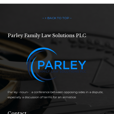
– ↑ BACK TO TOP –
Parley Family Law Solutions PLC
Par·ley -noun- : a conference between opposing sides in a dispute,
especially a discussion of terms for an armistice.
Contact