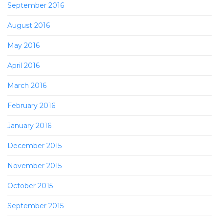
September 2016
August 2016
May 2016
April 2016
March 2016
February 2016
January 2016
December 2015
November 2015
October 2015
September 2015