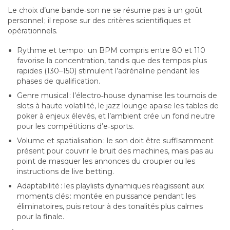
Le choix d’une bande‑son ne se résume pas à un goût
personnel ; il repose sur des critères scientifiques et
opérationnels.
Rythme et tempo : un BPM compris entre 80 et 110
favorise la concentration, tandis que des tempos plus
rapides (130–150) stimulent l’adrénaline pendant les
phases de qualification.
Genre musical : l’électro‑house dynamise les tournois de
slots à haute volatilité, le jazz lounge apaise les tables de
poker à enjeux élevés, et l’ambient crée un fond neutre
pour les compétitions d’e‑sports.
Volume et spatialisation : le son doit être suffisamment
présent pour couvrir le bruit des machines, mais pas au
point de masquer les annonces du croupier ou les
instructions de live betting.
Adaptabilité : les playlists dynamiques réagissent aux
moments clés : montée en puissance pendant les
éliminatoires, puis retour à des tonalités plus calmes
pour la finale.