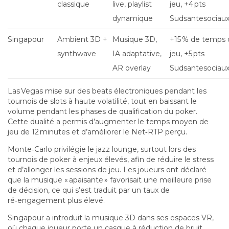
classique
live, playlist
jeu, +4 pts
dynamique
Sudsantesociau
Singapour
Ambient 3D +
Musique 3D,
+15 % de temps 
synthwave
IA adaptative,
jeu, +5 pts
AR overlay
Sudsantesociau
Las Vegas mise sur des beats électroniques pendant les
tournois de slots à haute volatilité, tout en baissant le
volume pendant les phases de qualification du poker.
Cette dualité a permis d’augmenter le temps moyen de
jeu de 12 minutes et d’améliorer le Net‑RTP perçu.
Monte‑Carlo privilégie le jazz lounge, surtout lors des
tournois de poker à enjeux élevés, afin de réduire le stress
et d’allonger les sessions de jeu. Les joueurs ont déclaré
que la musique « apaisante » favorisait une meilleure prise
de décision, ce qui s’est traduit par un taux de
ré‑engagement plus élevé.
Singapour a introduit la musique 3D dans ses espaces VR,
où chaque joueur porte un casque à réduction de bruit.