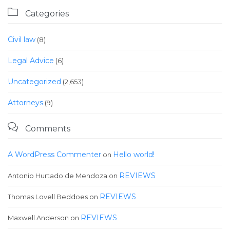

Categories
Civil law
(8)
Legal Advice
(6)
Uncategorized
(2,653)
Аttorneys
(9)

Comments
A WordPress Commenter
Hello world!
on
REVIEWS
Antonio Hurtado de Mendoza
on
REVIEWS
Thomas Lovell Beddoes
on
REVIEWS
Maxwell Anderson
on