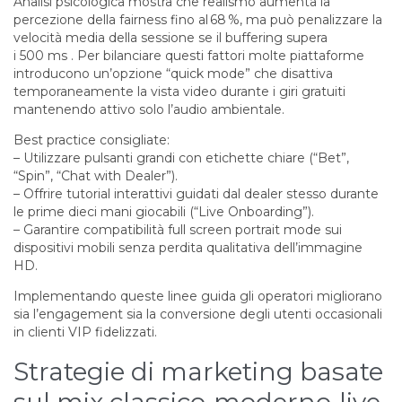
Analisi psicologica mostra che realismo aumenta la
percezione della fairness fino al 68 %, ma può penalizzare la
velocità media della sessione se il buffering supera
i 500 ms . Per bilanciare questi fattori molte piattaforme
introducono un’opzione “quick mode” che disattiva
temporaneamente la vista video durante i giri gratuiti
mantenendo attivo solo l’audio ambientale.
Best practice consigliate:
– Utilizzare pulsanti grandi con etichette chiare (“Bet”,
“Spin”, “Chat with Dealer”).
– Offrire tutorial interattivi guidati dal dealer stesso durante
le prime dieci mani giocabili (“Live Onboarding”).
– Garantire compatibilità full screen portrait mode sui
dispositivi mobili senza perdita qualitativa dell’immagine
HD.
Implementando queste linee guida gli operatori migliorano
sia l’engagement sia la conversione degli utenti occasionali
in clienti VIP fidelizzati.
Strategie di marketing basate
sul mix classico‑moderno‑live