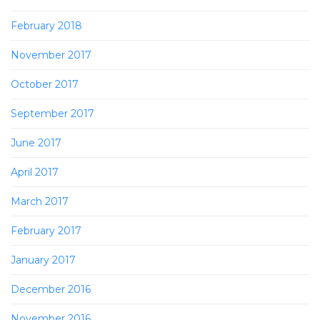
February 2018
November 2017
October 2017
September 2017
June 2017
April 2017
March 2017
February 2017
January 2017
December 2016
November 2016