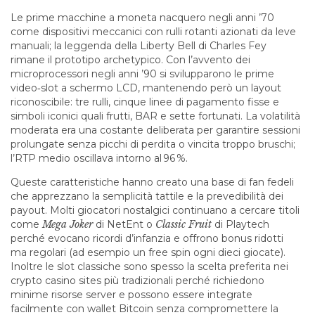
Le prime macchine a moneta nacquero negli anni ’70
come dispositivi meccanici con rulli rotanti azionati da leve
manuali; la leggenda della Liberty Bell di Charles Fey
rimane il prototipo archetypico. Con l’avvento dei
microprocessori negli anni ’90 si svilupparono le prime
video‑slot a schermo LCD, mantenendo però un layout
riconoscibile: tre rulli, cinque linee di pagamento fisse e
simboli iconici quali frutti, BAR e sette fortunati. La volatilità
moderata era una costante deliberata per garantire sessioni
prolungate senza picchi di perdita o vincita troppo bruschi;
l’RTP medio oscillava intorno al 96 %.
Queste caratteristiche hanno creato una base di fan fedeli
che apprezzano la semplicità tattile e la prevedibilità dei
payout. Molti giocatori nostalgici continuano a cercare titoli
come
Mega Joker
di NetEnt o
Classic Fruit
di Playtech
perché evocano ricordi d’infanzia e offrono bonus ridotti
ma regolari (ad esempio un free spin ogni dieci giocate).
Inoltre le slot classiche sono spesso la scelta preferita nei
crypto casino sites più tradizionali perché richiedono
minime risorse server e possono essere integrate
facilmente con wallet Bitcoin senza compromettere la