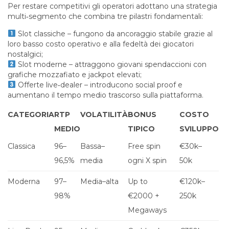
Per restare competitivi gli operatori adottano una strategia
multi‑segmento che combina tre pilastri fondamentali:
Slot classiche – fungono da ancoraggio stabile grazie al
loro basso costo operativo e alla fedeltà dei giocatori
nostalgici;
Slot moderne – attraggono giovani spendaccioni con
grafiche mozzafiato e jackpot elevati;
Offerte live‑dealer – introducono social proof e
aumentano il tempo medio trascorso sulla piattaforma.
CATEGORIA
RTP
VOLATILITÀ
BONUS
COSTO
MEDIO
TIPICO
SVILUPPO
Classica
96–
Bassa–
Free spin
€30k–
96,5%
media
ogni X spin
50k
Moderna
97–
Media–alta
Up to
€120k–
98%
€2000 +
250k
Megaways