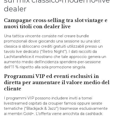
dealer
Campagne cross‑selling tra slot vintage e
nuovi titoli con dealer live
Una tattica vincente consiste nel creare bundle
promozionali dove giocando una sessione su una slot
classica si sbloccano crediti gratuiti utilizzabili presso un
tavolo live dedicato (“Retro Night”). I dati raccolti da
Lachitarrafelice.it mostrano che tale approccio genera un
aumento medio dell’incidenza spendere‐per‐sessione
dell’11 % rispetto alla sola promozione singola.
Programmi VIP ed eventi esclusivi in
diretta per aumentare il valore medio del
cliente
I programmi VIP possono includere inviti a tornei
livestreamed ospitati da croupier famosi oppure serate
tematiche (“Blackjack & Jazz”) trasmesse esclusivamente
ai membri Gold+. L’offerta viene arricchita da cashback