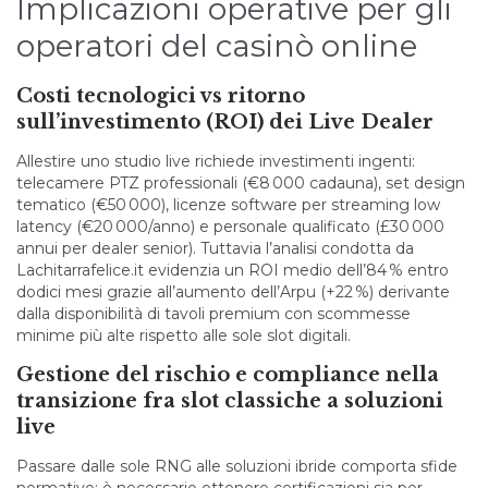
Implicazioni operative per gli
operatori del casinò online
Costi tecnologici vs ritorno
sull’investimento (ROI) dei Live Dealer
Allestire uno studio live richiede investimenti ingenti:
telecamere PTZ professionali (€8 000 cadauna), set design
tematico (€50 000), licenze software per streaming low
latency (€20 000/anno) e personale qualificato (£30 000
annui per dealer senior). Tuttavia l’analisi condotta da
Lachitarrafelice.it evidenzia un ROI medio dell’84 % entro
dodici mesi grazie all’aumento dell’Arpu (+22 %) derivante
dalla disponibilità di tavoli premium con scommesse
minime più alte rispetto alle sole slot digitali.
Gestione del rischio e compliance nella
transizione fra slot classiche a soluzioni
live
Passare dalle sole RNG alle soluzioni ibride comporta sfide