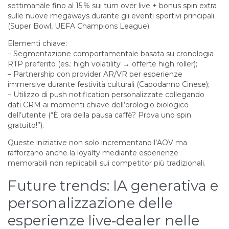
settimanale fino al 15 % sui turn over live + bonus spin extra
sulle nuove megaways durante gli eventi sportivi principali
(Super Bowl, UEFA Champions League).
Elementi chiave:
– Segmentazione comportamentale basata su cronologia
RTP preferito (es.: high volatility → offerte high roller);
– Partnership con provider AR/VR per esperienze
immersive durante festività culturali (Capodanno Cinese);
– Utilizzo di push notification personalizzate collegando
dati CRM ai momenti chiave dell’orologio biologico
dell’utente (“È ora della pausa caffè? Prova uno spin
gratuito!”).
Queste iniziative non solo incrementano l’AOV ma
rafforzano anche la loyalty mediante esperienze
memorabili non replicabili sui competitor più tradizionali.
Future trends: IA generativa e
personalizzazione delle
esperienze live‑dealer nelle