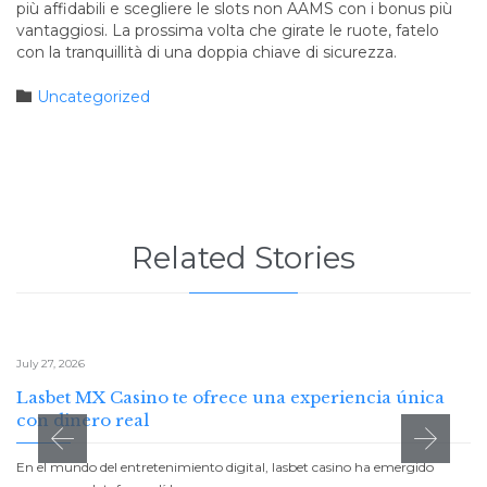
più affidabili e scegliere le slots non AAMS con i bonus più
vantaggiosi. La prossima volta che girate le ruote, fatelo
con la tranquillità di una doppia chiave di sicurezza.
Category

Uncategorized
Related Stories
July 27, 2026
Lasbet MX Casino te ofrece una experiencia única
con dinero real
En el mundo del entretenimiento digital, lasbet casino ha emergido