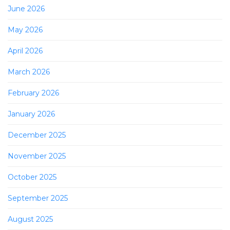
June 2026
May 2026
April 2026
March 2026
February 2026
January 2026
December 2025
November 2025
October 2025
September 2025
August 2025