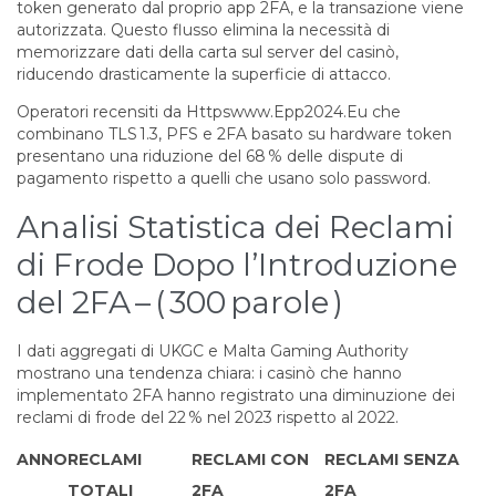
token generato dal proprio app 2FA, e la transazione viene
autorizzata. Questo flusso elimina la necessità di
memorizzare dati della carta sul server del casinò,
riducendo drasticamente la superficie di attacco.
Operatori recensiti da Httpswww.Epp2024.Eu che
combinano TLS 1.3, PFS e 2FA basato su hardware token
presentano una riduzione del 68 % delle dispute di
pagamento rispetto a quelli che usano solo password.
Analisi Statistica dei Reclami
di Frode Dopo l’Introduzione
del 2FA – ( 300 parole )
I dati aggregati di UKGC e Malta Gaming Authority
mostrano una tendenza chiara: i casinò che hanno
implementato 2FA hanno registrato una diminuzione dei
reclami di frode del 22 % nel 2023 rispetto al 2022.
ANNO
RECLAMI
RECLAMI CON
RECLAMI SENZA
TOTALI
2FA
2FA