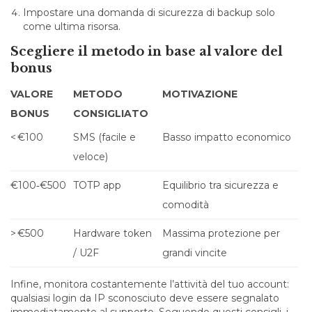
Impostare una domanda di sicurezza di backup solo
come ultima risorsa.
Scegliere il metodo in base al valore del
bonus
VALORE
METODO
MOTIVAZIONE
BONUS
CONSIGLIATO
< €100
SMS (facile e
Basso impatto economico
veloce)
€100‑€500
TOTP app
Equilibrio tra sicurezza e
comodità
> €500
Hardware token
Massima protezione per
/ U2F
grandi vincite
Infine, monitora costantemente l’attività del tuo account:
qualsiasi login da IP sconosciuto deve essere segnalato