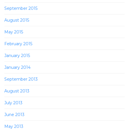
September 2015
August 2015
May 2015
February 2015
January 2015
January 2014
September 2013
August 2013
July 2013
June 2013
May 2013