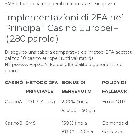
SMS è fornito da un operatore con scarsa sicurezza.
Implementazioni di 2FA nei
Principali Casinò Europei –
( 280 parole )
Di seguito una tabella comparativa dei metodi 2FA adottati
dai top‑10 casinò europei, tutti valutati da
Httpswww.Epp2024.Eu per affidabilità e generosità dei
bonus.
CASINÒ
METODO 2FA
BONUS DI
POLICY DI
PRINCIPALE
BENVENUTO
FALLBACK
CasinoA
TOTP (Authy)
200 % fino a
Email OTP
€1.200 + 50 giri
CasinoB
SMS
150 % fino a
Domanda di
€800 + 30 giri
sicurezza