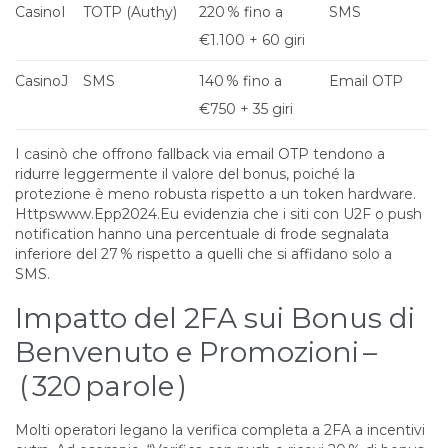
CasinoI
TOTP (Authy)
220 % fino a
SMS
€1.100 + 60 giri
CasinoJ
SMS
140 % fino a
Email OTP
€750 + 35 giri
I casinò che offrono fallback via email OTP tendono a
ridurre leggermente il valore del bonus, poiché la
protezione è meno robusta rispetto a un token hardware.
Httpswww.Epp2024.Eu evidenzia che i siti con U2F o push
notification hanno una percentuale di frode segnalata
inferiore del 27 % rispetto a quelli che si affidano solo a
SMS.
Impatto del 2FA sui Bonus di
Benvenuto e Promozioni –
( 320 parole )
Molti operatori legano la verifica completa a 2FA a incentivi