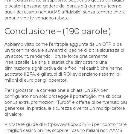
immediatamente al supporto. Seguendo questi consigli, i
giocatori possono godere dei bonus più generosi (come
quelli dei casino non AAMS affidabile) senza temere che le
proprie vincite vengano rubate.
Conclusione – ( 190 parole )
Abbiamo visto come l’entropia aggiunta da un OTP o da
un token hardware aumenti di decine di bit la sicurezza di
un account, rendendo il brute‑force praticamente
irrealizzabile. Le analisi statistiche dimostrano una
diminuzione significativa delle frodi nei casinò che hanno
adottato il 2FA, e gli studi di ROI evidenziano risparmi di
milioni di euro per gli operatori.
Per i giocatori, la correlazione è chiara: un 2FA ben
configurato non solo protegge il portafoglio, ma sblocca
bonus extra, promozioni “Turbo” e offerte di benvenuto più
generose. In pratica, la sicurezza diventa un moltiplicatore
di valore.
Visitate le guide di Httpswww.Epp2024.Eu per confrontare
i migliori casinò online, scoprire i casino italiani non AAMS