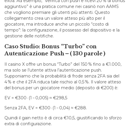
extra. Ad esempio, “Verifica con push e ricevi 20 % di bonus
aggiuntivo” è una pratica comune nei casinò non AAMS
che vogliono premiare gli utenti più attenti. Questo
collegamento crea un valore atteso più alto per il
giocatore, ma introduce anche un piccolo “costo di
tempo”: la configurazione, il possesso del dispositivo e la
gestione delle notifiche.
Caso Studio: Bonus “Turbo” con
Autenticazione Push – ( 130 parole )
Il casino X offre un bonus “Turbo” del 150 % fino a €1.000,
ma solo se l’utente attiva l’autenticazione push.
Supponiamo che la probabilità di frode senza 2FA sia del
4 % e che il 2FA riduca tale rischio al 0,5 %. Il valore atteso
del bonus per un giocatore medio (deposito di €200) è:
EV = €300 · (1 − 0,005) ≈ €298,5
Senza 2FA, EV = €300 · (1 − 0,04) ≈ €288.
Quindi il gain netto è di circa €10,5, giustificando lo sforzo
extra di configurazione.