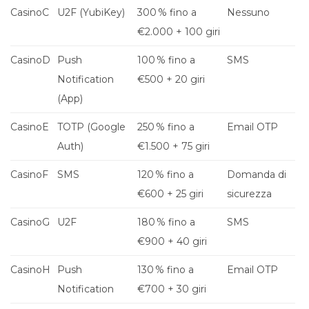
CasinoC
U2F (YubiKey)
300 % fino a
Nessuno
€2.000 + 100 giri
CasinoD
Push
100 % fino a
SMS
Notification
€500 + 20 giri
(App)
CasinoE
TOTP (Google
250 % fino a
Email OTP
Auth)
€1.500 + 75 giri
CasinoF
SMS
120 % fino a
Domanda di
€600 + 25 giri
sicurezza
CasinoG
U2F
180 % fino a
SMS
€900 + 40 giri
CasinoH
Push
130 % fino a
Email OTP
Notification
€700 + 30 giri