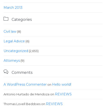
March 2013

Categories
Civil law
(8)
Legal Advice
(6)
Uncategorized
(2,653)
Аttorneys
(9)

Comments
A WordPress Commenter
Hello world!
on
REVIEWS
Antonio Hurtado de Mendoza
on
REVIEWS
Thomas Lovell Beddoes
on