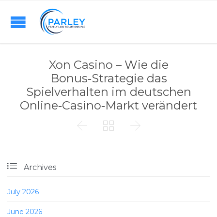
Xon Casino – Wie die
Bonus‑Strategie das
Spielverhalten im deutschen
Online‑Casino‑Markt verändert




Archives
July 2026
June 2026