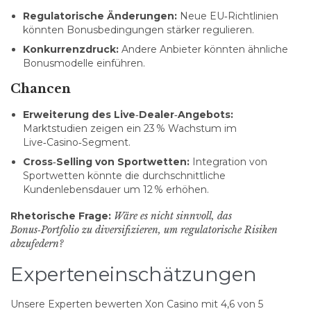
Regulatorische Änderungen:
Neue EU‑Richtlinien
könnten Bonusbedingungen stärker regulieren.
Konkurrenzdruck:
Andere Anbieter könnten ähnliche
Bonusmodelle einführen.
Chancen
Erweiterung des Live‑Dealer‑Angebots:
Marktstudien zeigen ein 23 % Wachstum im
Live‑Casino‑Segment.
Cross‑Selling von Sportwetten:
Integration von
Sportwetten könnte die durchschnittliche
Kundenlebensdauer um 12 % erhöhen.
Rhetorische Frage:
Wäre es nicht sinnvoll, das
Bonus‑Portfolio zu diversifizieren, um regulatorische Risiken
abzufedern?
Experteneinschätzungen
Unsere Experten bewerten Xon Casino mit 4,6 von 5