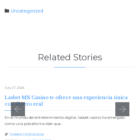
Category

Uncategorized
Related Stories
July 27, 2026
Lasbet MX Casino te ofrece una experiencia única
con dinero real
En el mundo del entretenimiento digital, lasbet casino ha emergido
como una plataforma líder que…
TURNKEYSITEDESIGN
