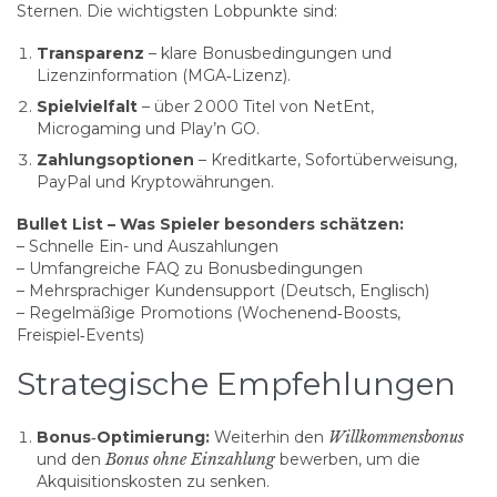
Sternen. Die wichtigsten Lobpunkte sind:
Transparenz
– klare Bonusbedingungen und
Lizenzinformation (MGA‑Lizenz).
Spielvielfalt
– über 2 000 Titel von NetEnt,
Microgaming und Play’n GO.
Zahlungsoptionen
– Kreditkarte, Sofortüberweisung,
PayPal und Kryptowährungen.
Bullet List – Was Spieler besonders schätzen:
– Schnelle Ein- und Auszahlungen
– Umfangreiche FAQ zu Bonusbedingungen
– Mehrsprachiger Kundensupport (Deutsch, Englisch)
– Regelmäßige Promotions (Wochenend‑Boosts,
Freispiel‑Events)
Strategische Empfehlungen
Bonus‑Optimierung:
Weiterhin den
Willkommensbonus
und den
Bonus ohne Einzahlung
bewerben, um die
Akquisitionskosten zu senken.