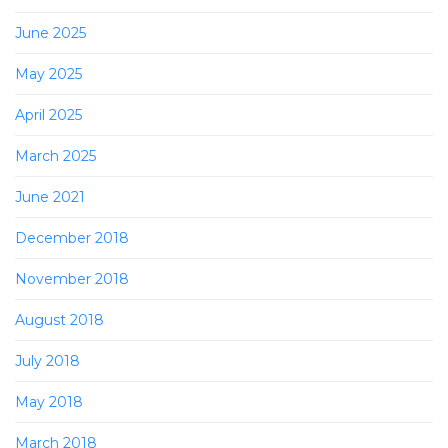
June 2025
May 2025
April 2025
March 2025
June 2021
December 2018
November 2018
August 2018
July 2018
May 2018
March 2018