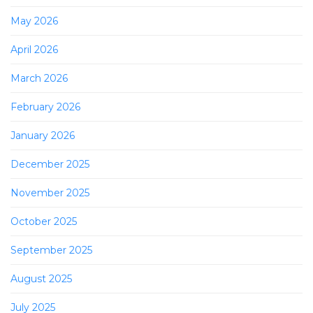
May 2026
April 2026
March 2026
February 2026
January 2026
December 2025
November 2025
October 2025
September 2025
August 2025
July 2025