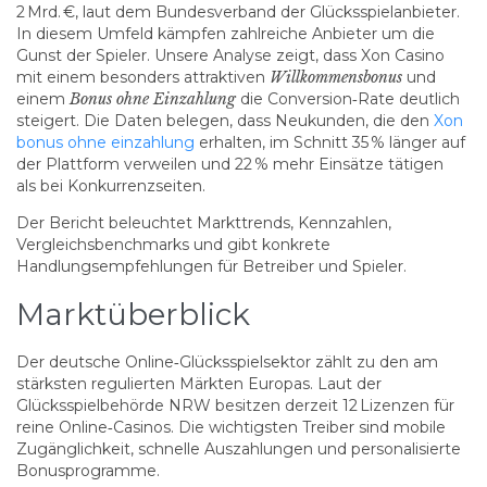
2 Mrd. €, laut dem Bundesverband der Glücksspielanbieter.
In diesem Umfeld kämpfen zahlreiche Anbieter um die
Gunst der Spieler. Unsere Analyse zeigt, dass Xon Casino
mit einem besonders attraktiven
Willkommensbonus
und
einem
Bonus ohne Einzahlung
die Conversion‑Rate deutlich
steigert. Die Daten belegen, dass Neukunden, die den
Xon
bonus ohne einzahlung
erhalten, im Schnitt 35 % länger auf
der Plattform verweilen und 22 % mehr Einsätze tätigen
als bei Konkurrenzseiten.
Der Bericht beleuchtet Markttrends, Kennzahlen,
Vergleichsbenchmarks und gibt konkrete
Handlungsempfehlungen für Betreiber und Spieler.
Marktüberblick
Der deutsche Online‑Glücksspielsektor zählt zu den am
stärksten regulierten Märkten Europas. Laut der
Glücksspielbehörde NRW besitzen derzeit 12 Lizenzen für
reine Online‑Casinos. Die wichtigsten Treiber sind mobile
Zugänglichkeit, schnelle Auszahlungen und personalisierte
Bonusprogramme.