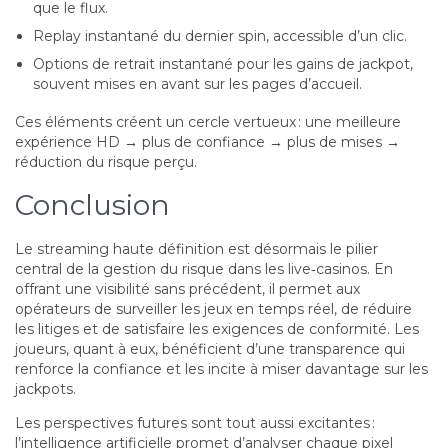
que le flux.
Replay instantané du dernier spin, accessible d’un clic.
Options de retrait instantané pour les gains de jackpot,
souvent mises en avant sur les pages d’accueil.
Ces éléments créent un cercle vertueux : une meilleure
expérience HD → plus de confiance → plus de mises →
réduction du risque perçu.
Conclusion
Le streaming haute définition est désormais le pilier
central de la gestion du risque dans les live‑casinos. En
offrant une visibilité sans précédent, il permet aux
opérateurs de surveiller les jeux en temps réel, de réduire
les litiges et de satisfaire les exigences de conformité. Les
joueurs, quant à eux, bénéficient d’une transparence qui
renforce la confiance et les incite à miser davantage sur les
jackpots.
Les perspectives futures sont tout aussi excitantes :
l’intelligence artificielle promet d’analyser chaque pixel