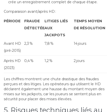
crée un enregistrement complet de chaque étape.
Comparaison avant/après HD :
PÉRIODE
FRAUDE
LITIGES LIÉS
TEMPS MOYEN
DÉTECTÉE
AUX
DE RÉSOLUTION
JACKPOTS
Avant HD
2,3 %
7,8 %
14 jours
(pré‑2015)
Après HD
0,4 %
1,2 %
2 jours
(2023)
Les chiffres montrent une chute drastique des fraudes
perçues et des litiges. Les opérateurs qui utilisent le HD
déclarent également une hausse du montant moyen des
mises sur les jackpots, car les joueurs se sentent plus en
sécurité pour placer des mises élevées.
5. Risques techniques liés au