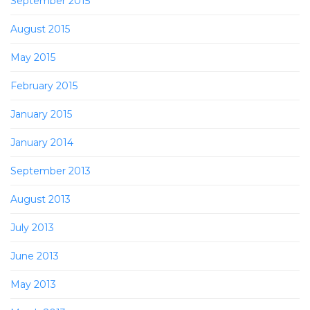
September 2015
August 2015
May 2015
February 2015
January 2015
January 2014
September 2013
August 2013
July 2013
June 2013
May 2013