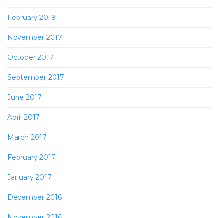
February 2018
November 2017
October 2017
September 2017
June 2017
April 2017
March 2017
February 2017
January 2017
December 2016
November 2016