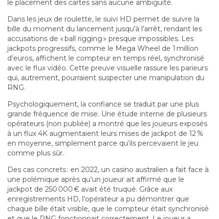
le placement des cartes sans aucune ambiguïté.
Dans les jeux de roulette, le suivi HD permet de suivre la
bille du moment du lancement jusqu’à l’arrêt, rendant les
accusations de « ball rigging » presque impossibles. Les
jackpots progressifs, comme le Mega Wheel de 1 million
d’euros, affichent le compteur en temps réel, synchronisé
avec le flux vidéo. Cette preuve visuelle rassure les parieurs
qui, autrement, pourraient suspecter une manipulation du
RNG.
Psychologiquement, la confiance se traduit par une plus
grande fréquence de mise. Une étude interne de plusieurs
opérateurs (non publiée) a montré que les joueurs exposés
à un flux 4K augmentaient leurs mises de jackpot de 12 %
en moyenne, simplement parce qu’ils percevaient le jeu
comme plus sûr.
Des cas concrets : en 2022, un casino australien a fait face à
une polémique après qu’un joueur ait affirmé que le
jackpot de 250 000 € avait été truqué. Grâce aux
enregistrements HD, l’opérateur a pu démontrer que
chaque bille était visible, que le compteur était synchronisé
et que le RNG fonctionnait correctement. Le joueur a