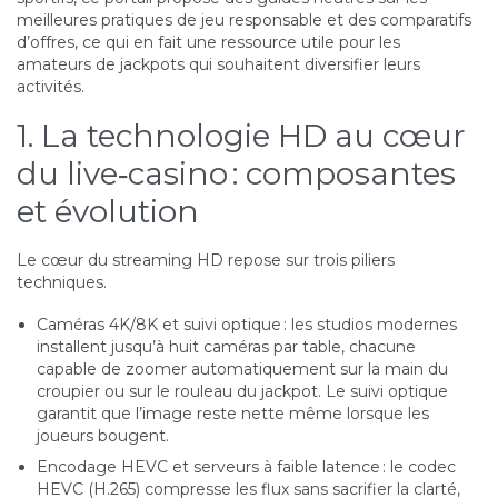
meilleures pratiques de jeu responsable et des comparatifs
d’offres, ce qui en fait une ressource utile pour les
amateurs de jackpots qui souhaitent diversifier leurs
activités.
1. La technologie HD au cœur
du live‑casino : composantes
et évolution
Le cœur du streaming HD repose sur trois piliers
techniques.
Caméras 4K/8K et suivi optique : les studios modernes
installent jusqu’à huit caméras par table, chacune
capable de zoomer automatiquement sur la main du
croupier ou sur le rouleau du jackpot. Le suivi optique
garantit que l’image reste nette même lorsque les
joueurs bougent.
Encodage HEVC et serveurs à faible latence : le codec
HEVC (H.265) compresse les flux sans sacrifier la clarté,