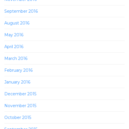
September 2016
August 2016
May 2016
April 2016
March 2016
February 2016
January 2016
December 2015
November 2015
October 2015