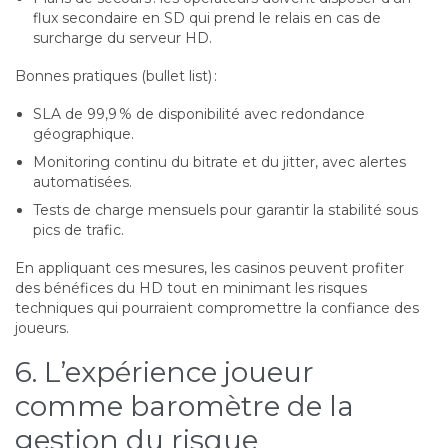
flux secondaire en SD qui prend le relais en cas de
surcharge du serveur HD.
Bonnes pratiques (bullet list) :
SLA de 99,9 % de disponibilité avec redondance
géographique.
Monitoring continu du bitrate et du jitter, avec alertes
automatisées.
Tests de charge mensuels pour garantir la stabilité sous
pics de trafic.
En appliquant ces mesures, les casinos peuvent profiter
des bénéfices du HD tout en minimant les risques
techniques qui pourraient compromettre la confiance des
joueurs.
6. L’expérience joueur
comme baromètre de la
gestion du risque