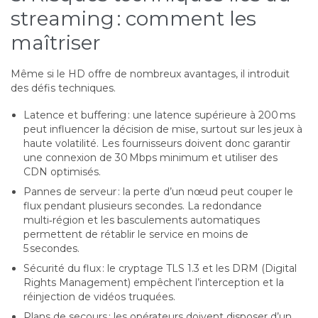
streaming : comment les
maîtriser
Même si le HD offre de nombreux avantages, il introduit
des défis techniques.
Latence et buffering : une latence supérieure à 200 ms
peut influencer la décision de mise, surtout sur les jeux à
haute volatilité. Les fournisseurs doivent donc garantir
une connexion de 30 Mbps minimum et utiliser des
CDN optimisés.
Pannes de serveur : la perte d’un nœud peut couper le
flux pendant plusieurs secondes. La redondance
multi‑région et les basculements automatiques
permettent de rétablir le service en moins de
5 secondes.
Sécurité du flux : le cryptage TLS 1.3 et les DRM (Digital
Rights Management) empêchent l’interception et la
réinjection de vidéos truquées.
Plans de secours : les opérateurs doivent disposer d’un