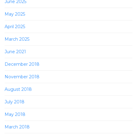
June 2025
May 2025
April 2025
March 2025
June 2021
December 2018
November 2018
August 2018
July 2018
May 2018
March 2018