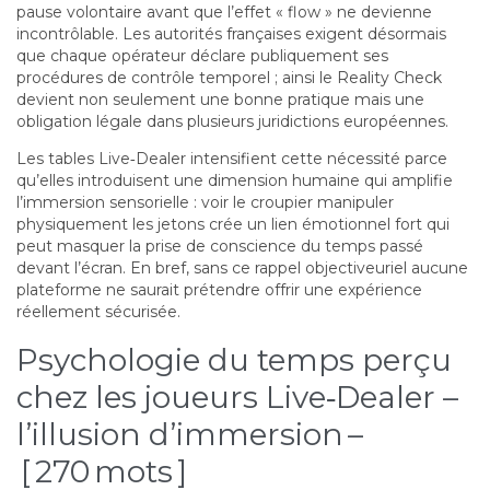
pause volontaire avant que l’effet « flow » ne devienne
incontrôlable. Les autorités françaises exigent désormais
que chaque opérateur déclare publiquement ses
procédures de contrôle temporel ; ainsi le Reality Check
devient non seulement une bonne pratique mais une
obligation légale dans plusieurs juridictions européennes.
Les tables Live‑Dealer intensifient cette nécessité parce
qu’elles introduisent une dimension humaine qui amplifie
l’immersion sensorielle : voir le croupier manipuler
physiquement les jetons crée un lien émotionnel fort qui
peut masquer la prise de conscience du temps passé
devant l’écran. En bref, sans ce rappel objectiveuriel aucune
plateforme ne saurait prétendre offrir une expérience
réellement sécurisée.
Psychologie du temps perçu
chez les joueurs Live‑Dealer –
l’illusion d’immersion –
[ 270 mots ]