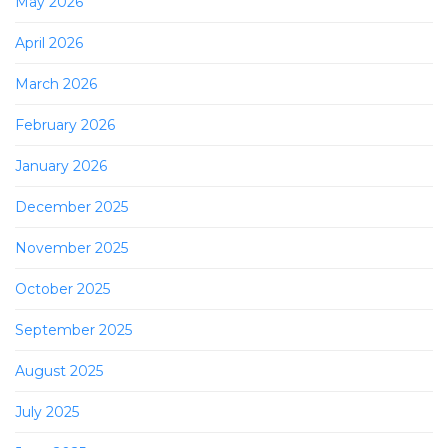
May 2026
April 2026
March 2026
February 2026
January 2026
December 2025
November 2025
October 2025
September 2025
August 2025
July 2025