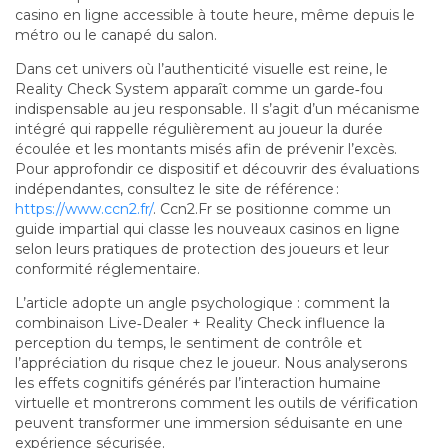
casino en ligne accessible à toute heure, même depuis le
métro ou le canapé du salon.
Dans cet univers où l’authenticité visuelle est reine, le
Reality Check System apparaît comme un garde‑fou
indispensable au jeu responsable. Il s’agit d’un mécanisme
intégré qui rappelle régulièrement au joueur la durée
écoulée et les montants misés afin de prévenir l’excès.
Pour approfondir ce dispositif et découvrir des évaluations
indépendantes, consultez le site de référence :
https://www.ccn2.fr/
. Ccn2.Fr se positionne comme un
guide impartial qui classe les nouveaux casinos en ligne
selon leurs pratiques de protection des joueurs et leur
conformité réglementaire.
L’article adopte un angle psychologique : comment la
combinaison Live‑Dealer + Reality Check influence la
perception du temps, le sentiment de contrôle et
l’appréciation du risque chez le joueur. Nous analyserons
les effets cognitifs générés par l’interaction humaine
virtuelle et montrerons comment les outils de vérification
peuvent transformer une immersion séduisante en une
expérience sécurisée.