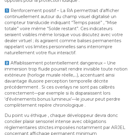
opposés pour la protection ludique :
Renforcement positif – La RA permettrait d’afficher
continuellement autour du champ visuel digitalisé un
compteur translucide indiquant “Temps passé” , “Mise
totale” voire même “Solde restant”. Ces indicateurs
seraient visibles même lorsque vous discutez avec votre
dealer virtuel ; ils agiraient comme balises permanentes
rappelant vos limites personnelles sans interrompre
naturellement votre flux interactif.
Affaiblissement potentiellement dangereux – Une
immersion trop fluide pourrait rendre invisible toute notion
extérieure (horloge murale réelle,…), accentuant ainsi
davantage illusoire perception temporelle décrite
précédemment . Si ces overlays ne sont pas calibrés
correctement—par exemple si ils disparaissent lors
‘d’événements bonus lumineux’—le joueur peut perdre
complètement repère chronologique .
Du point vu éthique , chaque développeur devra donc
concilier plaisir sensoriel intense avec obligations
règlementaires strictes imposées notamment par ARJEL
concernant affichage permanent minimum