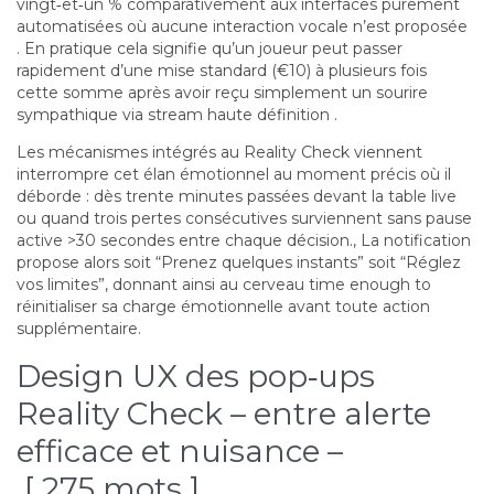
vingt‑et‑un % comparativement aux interfaces purement
automatisées où aucune interaction vocale n’est proposée
. En pratique cela signifie qu’un joueur peut passer
rapidement d’une mise standard (€10) à plusieurs fois
cette somme après avoir reçu simplement un sourire
sympathique via stream haute définition .
Les mécanismes intégrés au Reality Check viennent
interrompre cet élan émotionnel au moment précis où il
déborde : dès trente minutes passées devant la table live
ou quand trois pertes consécutives surviennent sans pause
active >30 secondes entre chaque décision., La notification
propose alors soit “Prenez quelques instants” soit “Réglez
vos limites”, donnant ainsi au cerveau time enough to
réinitialiser sa charge émotionnelle avant toute action
supplémentaire.
Design UX des pop‑ups
Reality Check – entre alerte
efficace et nuisance –
[ 275 mots ]