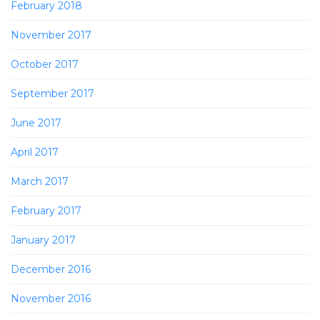
February 2018
November 2017
October 2017
September 2017
June 2017
April 2017
March 2017
February 2017
January 2017
December 2016
November 2016