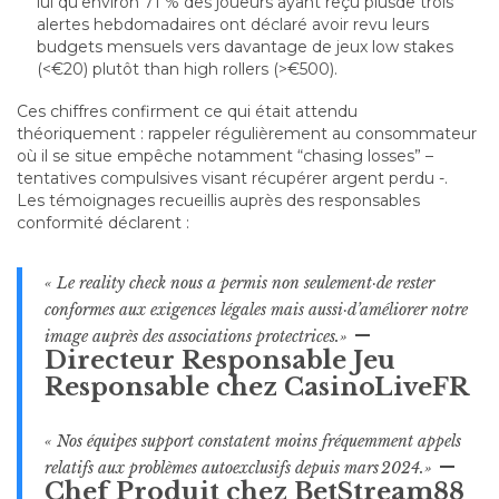
lui qu’environ 71 % des joueurs ayant reçu plus​de trois
alertes hebdomadaires ont déclaré avoir revu leurs
budgets mensuels vers davantage ​de jeux low stakes
(<€20) plutôt than high rollers (>€500).
Ces chiffres confirment ce qui était attendu
théoriquement : rappeler régulièrement au consommateur
où il se situe empêche notamment “chasing losses” –
tentatives compulsives visant récupérer argent perdu -.
Les témoignages recueillis auprès des responsables
conformité déclarent :
« Le reality check nous a permis non seulement·de rester
conformes aux exigences légales mais aussi·d’améliorer notre
–
image auprès des associations protectrices.»
Directeur Responsable Jeu
Responsable chez CasinoLiveFR
« Nos équipes support constatent moins fréquemment appels
–
relatifs aux problèmes autoexclusifs depuis mars 2024.»
Chef Produit chez BetStream88