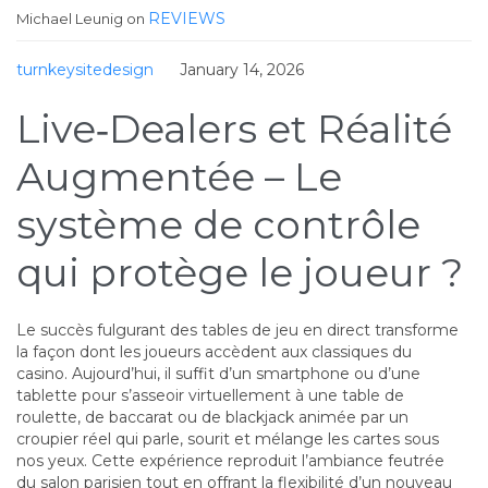
REVIEWS
Michael Leunig
on
turnkeysitedesign
January 14, 2026
Live‑Dealers et Réalité
Augmentée – Le
système de contrôle
qui protège le joueur ?
Le succès fulgurant des tables de jeu en direct transforme
la façon dont les joueurs accèdent aux classiques du
casino. Aujourd’hui, il suffit d’un smartphone ou d’une
tablette pour s’asseoir virtuellement à une table de
roulette, de baccarat ou de blackjack animée par un
croupier réel qui parle, sourit et mélange les cartes sous
nos yeux. Cette expérience reproduit l’ambiance feutrée
du salon parisien tout en offrant la flexibilité d’un nouveau