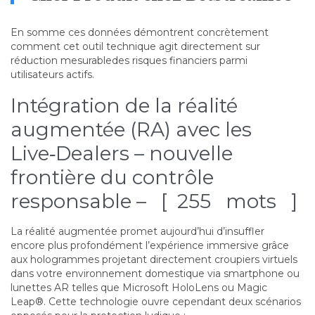
En somme ces données démontrent concrètement
comment cet outil technique agit directement sur
réduction mesurabledes risques financiers parmi
utilisateurs actifs.
Intégration de la réalité
augmentée (RA) avec les
Live‑Dealers – nouvelle
frontière du contrôle
responsable – [ 255 mots ]
La réalité augmentée promet aujourd’hui d’insuffler
encore plus profondément l’expérience immersive grâce
aux hologrammes projetant directement croupiers virtuels
dans votre environnement domestique via smartphone ou
lunettes AR telles que Microsoft HoloLens ou Magic
Leap®. Cette technologie ouvre cependant deux scénarios