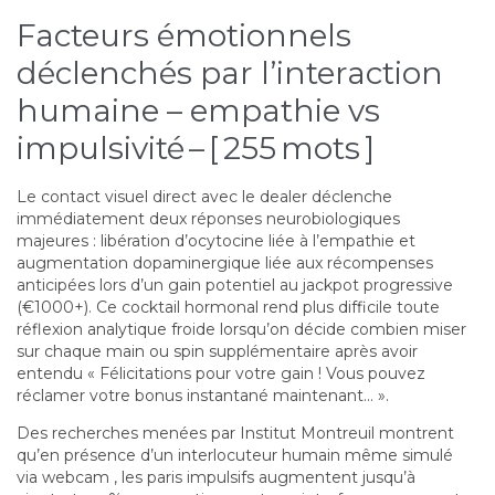
Facteurs émotionnels
déclenchés par l’interaction
humaine – empathie vs
impulsivité – [ 255 mots ]
Le contact visuel direct avec le dealer déclenche
immédiatement deux réponses neurobiologiques
majeures : libération d’ocytocine liée à l’empathie et
augmentation dopaminergique liée aux récompenses
anticipées lors d’un gain potentiel au jackpot progressive
(€1000+). Ce cocktail hormonal rend plus difficile toute
réflexion analytique froide lorsqu’on décide combien miser
sur chaque main ou spin supplémentaire après avoir
entendu « Félicitations pour votre gain ! Vous pouvez
réclamer votre bonus instantané maintenant… ».
Des recherches menées par Institut Montreuil montrent
qu’en présence d’un interlocuteur humain même simulé
via webcam , les paris impulsifs augmentent jusqu’à