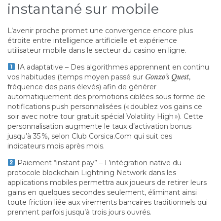
instantané sur mobile
L’avenir proche promet une convergence encore plus
étroite entre intelligence artificielle et expérience
utilisateur mobile dans le secteur du casino en ligne.
IA adaptative – Des algorithmes apprennent en continu
vos habitudes (temps moyen passé sur
Gonzo’s Quest
,
fréquence des paris élevés) afin de générer
automatiquement des promotions ciblées sous forme de
notifications push personnalisées (« doublez vos gains ce
soir avec notre tour gratuit spécial Volatility High »). Cette
personnalisation augmente le taux d’activation bonus
jusqu’à 35 %, selon Club Corsica.Com qui suit ces
indicateurs mois après mois.
Paiement “instant pay” – L’intégration native du
protocole blockchain Lightning Network dans les
applications mobiles permettra aux joueurs de retirer leurs
gains en quelques secondes seulement, éliminant ainsi
toute friction liée aux virements bancaires traditionnels qui
prennent parfois jusqu’à trois jours ouvrés.