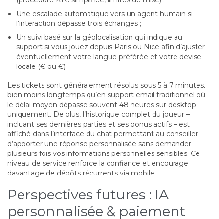
Une escalade automatique vers un agent humain si
l’interaction dépasse trois échanges ;
Un suivi basé sur la géolocalisation qui indique au
support si vous jouez depuis Paris ou Nice afin d’ajuster
éventuellement votre langue préférée et votre devise
locale (€ ou €).
Les tickets sont généralement résolus sous 5 à 7 minutes,
bien moins longtemps qu’en support email traditionnel où
le délai moyen dépasse souvent 48 heures sur desktop
uniquement. De plus, l’historique complet du joueur –
incluant ses dernières parties et ses bonus actifs – est
affiché dans l’interface du chat permettant au conseiller
d’apporter une réponse personnalisée sans demander
plusieurs fois vos informations personnelles sensibles. Ce
niveau de service renforce la confiance et encourage
davantage de dépôts récurrents via mobile.
Perspectives futures : IA
personnalisée & paiement