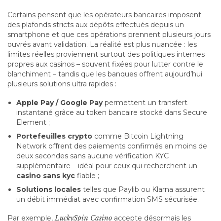
Certains pensent que les opérateurs bancaires imposent
des plafonds stricts aux dépôts effectués depuis un
smartphone et que ces opérations prennent plusieurs jours
ouvrés avant validation. La réalité est plus nuancée : les
limites réelles proviennent surtout des politiques internes
propres aux casinos – souvent fixées pour lutter contre le
blanchiment – tandis que les banques offrent aujourd’hui
plusieurs solutions ultra rapides :
Apple Pay / Google Pay
permettent un transfert
instantané grâce au token bancaire stocké dans Secure
Element ;
Portefeuilles crypto
comme Bitcoin Lightning
Network offrent des paiements confirmés en moins de
deux secondes sans aucune vérification KYC
supplémentaire – idéal pour ceux qui recherchent un
casino sans kyc
fiable ;
Solutions locales
telles que Paylib ou Klarna assurent
un débit immédiat avec confirmation SMS sécurisée.
Par exemple,
LuckySpin Casino
accepte désormais les