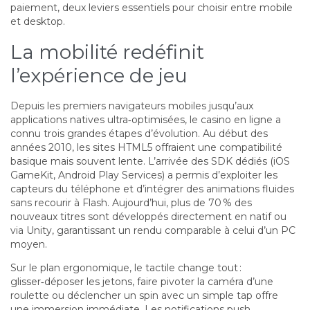
paiement, deux leviers essentiels pour choisir entre mobile
et desktop.
La mobilité redéfinit
l’expérience de jeu
Depuis les premiers navigateurs mobiles jusqu’aux
applications natives ultra‑optimisées, le casino en ligne a
connu trois grandes étapes d’évolution. Au début des
années 2010, les sites HTML5 offraient une compatibilité
basique mais souvent lente. L’arrivée des SDK dédiés (iOS
GameKit, Android Play Services) a permis d’exploiter les
capteurs du téléphone et d’intégrer des animations fluides
sans recourir à Flash. Aujourd’hui, plus de 70 % des
nouveaux titres sont développés directement en natif ou
via Unity, garantissant un rendu comparable à celui d’un PC
moyen.
Sur le plan ergonomique, le tactile change tout :
glisser‑déposer les jetons, faire pivoter la caméra d’une
roulette ou déclencher un spin avec un simple tap offre
une immersion immédiate. Les notifications push