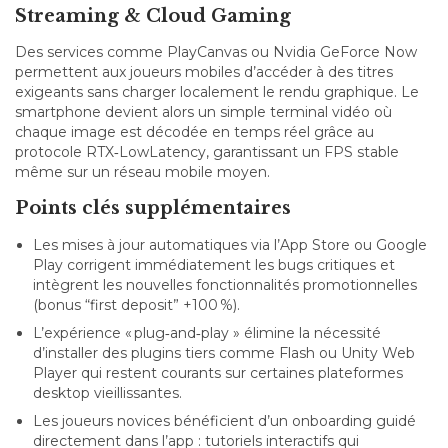
Streaming & Cloud Gaming
Des services comme PlayCanvas ou Nvidia GeForce Now
permettent aux joueurs mobiles d’accéder à des titres
exigeants sans charger localement le rendu graphique. Le
smartphone devient alors un simple terminal vidéo où
chaque image est décodée en temps réel grâce au
protocole RTX‑LowLatency, garantissant un FPS stable
même sur un réseau mobile moyen.
Points clés supplémentaires
Les mises à jour automatiques via l’App Store ou Google
Play corrigent immédiatement les bugs critiques et
intègrent les nouvelles fonctionnalités promotionnelles
(bonus “first deposit” +100 %).
L’expérience « plug‑and‑play » élimine la nécessité
d’installer des plugins tiers comme Flash ou Unity Web
Player qui restent courants sur certaines plateformes
desktop vieillissantes.
Les joueurs novices bénéficient d’un onboarding guidé
directement dans l’app : tutoriels interactifs qui