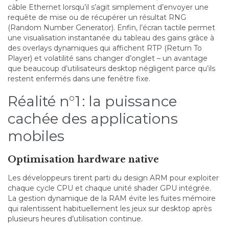
câble Ethernet lorsqu’il s’agit simplement d’envoyer une
requête de mise ou de récupérer un résultat RNG
(Random Number Generator). Enfin, l’écran tactile permet
une visualisation instantanée du tableau des gains grâce à
des overlays dynamiques qui affichent RTP (Return To
Player) et volatilité sans changer d’onglet – un avantage
que beaucoup d’utilisateurs desktop négligent parce qu’ils
restent enfermés dans une fenêtre fixe.
Réalité n°1 : la puissance
cachée des applications
mobiles
Optimisation hardware native
Les développeurs tirent parti du design ARM pour exploiter
chaque cycle CPU et chaque unité shader GPU intégrée.
La gestion dynamique de la RAM évite les fuites mémoire
qui ralentissent habituellement les jeux sur desktop après
plusieurs heures d’utilisation continue.