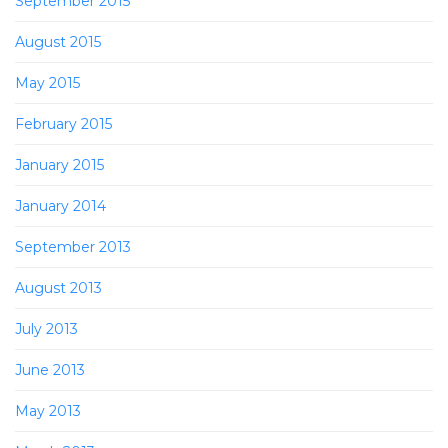
September 2015
August 2015
May 2015
February 2015
January 2015
January 2014
September 2013
August 2013
July 2013
June 2013
May 2013