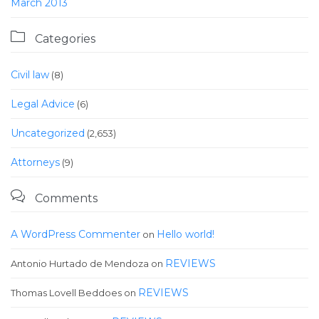
March 2013

Categories
Civil law
(8)
Legal Advice
(6)
Uncategorized
(2,653)
Аttorneys
(9)

Comments
A WordPress Commenter
Hello world!
on
REVIEWS
Antonio Hurtado de Mendoza
on
REVIEWS
Thomas Lovell Beddoes
on