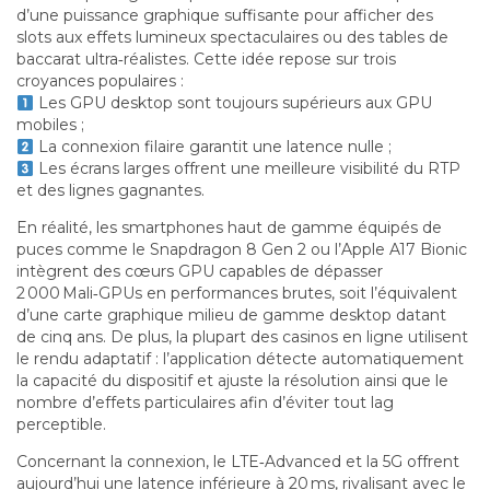
d’une puissance graphique suffisante pour afficher des
slots aux effets lumineux spectaculaires ou des tables de
baccarat ultra‑réalistes. Cette idée repose sur trois
croyances populaires :
Les GPU desktop sont toujours supérieurs aux GPU
mobiles ;
La connexion filaire garantit une latence nulle ;
Les écrans larges offrent une meilleure visibilité du RTP
et des lignes gagnantes.
En réalité, les smartphones haut de gamme équipés de
puces comme le Snapdragon 8 Gen 2 ou l’Apple A17 Bionic
intègrent des cœurs GPU capables de dépasser
2 000 Mali‑GPUs en performances brutes, soit l’équivalent
d’une carte graphique milieu de gamme desktop datant
de cinq ans. De plus, la plupart des casinos en ligne utilisent
le rendu adaptatif : l’application détecte automatiquement
la capacité du dispositif et ajuste la résolution ainsi que le
nombre d’effets particulaires afin d’éviter tout lag
perceptible.
Concernant la connexion, le LTE‑Advanced et la 5G offrent
aujourd’hui une latence inférieure à 20 ms, rivalisant avec le