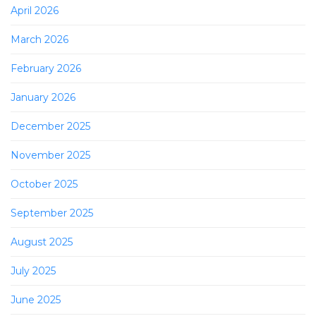
April 2026
March 2026
February 2026
January 2026
December 2025
November 2025
October 2025
September 2025
August 2025
July 2025
June 2025