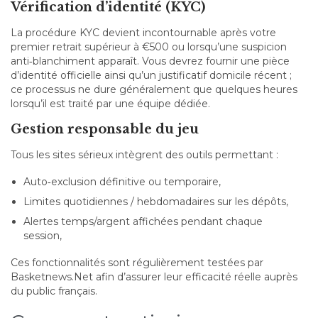
Vérification d’identité (KYC)
La procédure KYC devient incontournable après votre
premier retrait supérieur à €500 ou lorsqu’une suspicion
anti‑blanchiment apparaît. Vous devrez fournir une pièce
d’identité officielle ainsi qu’un justificatif domicile récent ;
ce processus ne dure généralement que quelques heures
lorsqu’il est traité par une équipe dédiée.
Gestion responsable du jeu
Tous les sites sérieux intègrent des outils permettant :
Auto‑exclusion définitive ou temporaire,
Limites quotidiennes / hebdomadaires sur les dépôts,
Alertes temps/argent affichées pendant chaque
session,
Ces fonctionnalités sont régulièrement testées par
Basketnews.Net afin d’assurer leur efficacité réelle auprès
du public français.