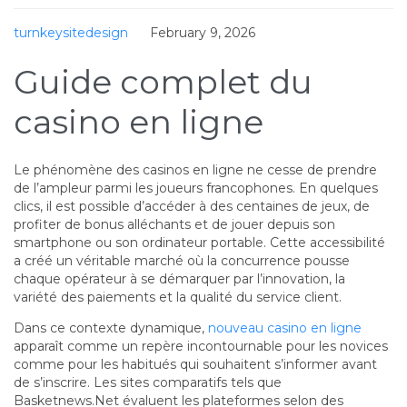
turnkeysitedesign
February 9, 2026
Guide complet du
casino en ligne
Le phénomène des casinos en ligne ne cesse de prendre
de l’ampleur parmi les joueurs francophones. En quelques
clics, il est possible d’accéder à des centaines de jeux, de
profiter de bonus alléchants et de jouer depuis son
smartphone ou son ordinateur portable. Cette accessibilité
a créé un véritable marché où la concurrence pousse
chaque opérateur à se démarquer par l’innovation, la
variété des paiements et la qualité du service client.
Dans ce contexte dynamique,
nouveau casino en ligne
apparaît comme un repère incontournable pour les novices
comme pour les habitués qui souhaitent s’informer avant
de s’inscrire. Les sites comparatifs tels que
Basketnews.Net évaluent les plateformes selon des