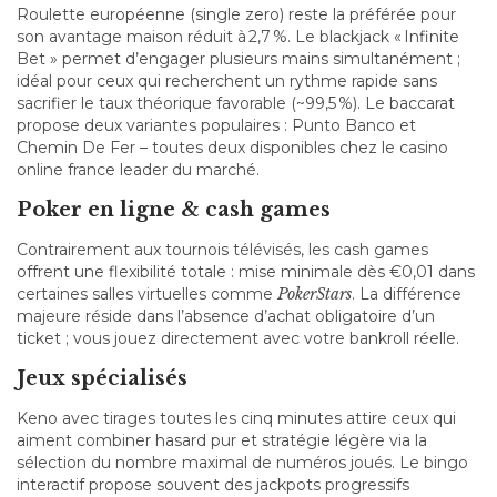
Roulette européenne (single zero) reste la préférée pour
son avantage maison réduit à 2,7 %. Le blackjack « Infinite
Bet » permet d’engager plusieurs mains simultanément ;
idéal pour ceux qui recherchent un rythme rapide sans
sacrifier le taux théorique favorable (~99,5 %). Le baccarat
propose deux variantes populaires : Punto Banco et
Chemin De Fer – toutes deux disponibles chez le casino
online france leader du marché.
Poker en ligne & cash games
Contrairement aux tournois télévisés, les cash games
offrent une flexibilité totale : mise minimale dès €0,01 dans
certaines salles virtuelles comme
PokerStars
. La différence
majeure réside dans l’absence d’achat obligatoire d’un
ticket ; vous jouez directement avec votre bankroll réelle.
Jeux spécialisés
Keno avec tirages toutes les cinq minutes attire ceux qui
aiment combiner hasard pur et stratégie légère via la
sélection du nombre maximal de numéros joués. Le bingo
interactif propose souvent des jackpots progressifs