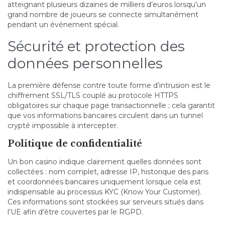
atteignant plusieurs dizaines de milliers d’euros lorsqu’un
grand nombre de joueurs se connecte simultanément
pendant un événement spécial.
Sécurité et protection des
données personnelles
La première défense contre toute forme d’intrusion est le
chiffrement SSL/TLS couplé au protocole HTTPS
obligatoires sur chaque page transactionnelle ; cela garantit
que vos informations bancaires circulent dans un tunnel
crypté impossible à intercepter.
Politique de confidentialité
Un bon casino indique clairement quelles données sont
collectées : nom complet, adresse IP, historique des paris
et coordonnées bancaires uniquement lorsque cela est
indispensable au processus KYC (Know Your Customer).
Ces informations sont stockées sur serveurs situés dans
l’UE afin d’être couvertes par le RGPD.