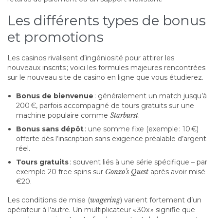
Les différents types de bonus
et promotions
Les casinos rivalisent d’ingéniosité pour attirer les
nouveaux inscrits ; voici les formules majeures rencontrées
sur le nouveau site de casino en ligne que vous étudierez.
Bonus de bienvenue
: généralement un match jusqu’à
200 €, parfois accompagné de tours gratuits sur une
machine populaire comme
Starburst
.
Bonus sans dépôt
: une somme fixe (exemple : 10 €)
offerte dès l’inscription sans exigence préalable d’argent
réel.
Tours gratuits
: souvent liés à une série spécifique – par
exemple 20 free spins sur
Gonzo’s Quest
après avoir misé
€20.
Les conditions de mise (
wagering
) varient fortement d’un
opérateur à l’autre. Un multiplicateur « 30x » signifie que