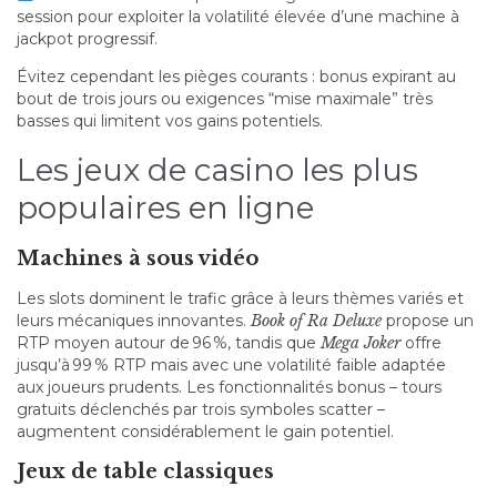
session pour exploiter la volatilité élevée d’une machine à
jackpot progressif.
Évitez cependant les pièges courants : bonus expirant au
bout de trois jours ou exigences “mise maximale” très
basses qui limitent vos gains potentiels.
Les jeux de casino les plus
populaires en ligne
Machines à sous vidéo
Les slots dominent le trafic grâce à leurs thèmes variés et
leurs mécaniques innovantes.
Book of Ra Deluxe
propose un
RTP moyen autour de 96 %, tandis que
Mega Joker
offre
jusqu’à 99 % RTP mais avec une volatilité faible adaptée
aux joueurs prudents. Les fonctionnalités bonus – tours
gratuits déclenchés par trois symboles scatter –
augmentent considérablement le gain potentiel.
Jeux de table classiques