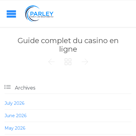
Guide complet du casino en
ligne




Archives
July 2026
June 2026
May 2026