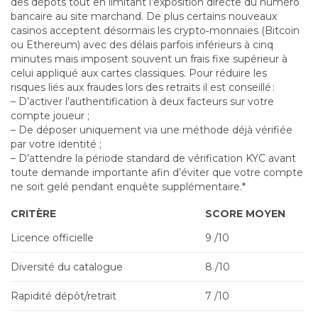
des dépôts tout en limitant l’exposition directe du numéro
bancaire au site marchand. De plus certains nouveaux
casinos acceptent désormais les crypto‑monnaies (Bitcoin
ou Ethereum) avec des délais parfois inférieurs à cinq
minutes mais imposent souvent un frais fixe supérieur à
celui appliqué aux cartes classiques. Pour réduire les
risques liés aux fraudes lors des retraits il est conseillé :
– D’activer l’authentification à deux facteurs sur votre
compte joueur ;
– De déposer uniquement via une méthode déjà vérifiée
par votre identité ;
– D’attendre la période standard de vérification KYC avant
toute demande importante afin d’éviter que votre compte
ne soit gelé pendant enquête supplémentaire.*
CRITÈRE
SCORE MOYEN
Licence officielle
9 /10
Diversité du catalogue
8 /10
Rapidité dépôt/retrait
7 /10