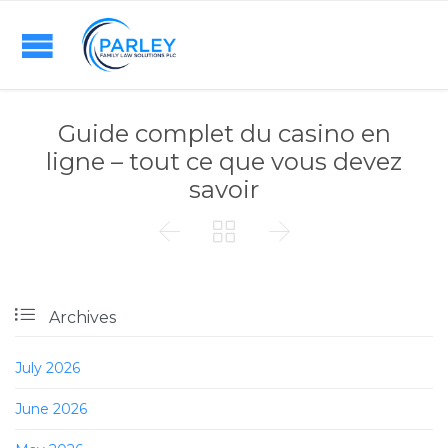
Guide complet du casino en
ligne – tout ce que vous devez
savoir




Archives
July 2026
June 2026