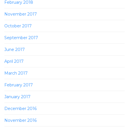
February 2018
November 2017
October 2017
September 2017
June 2017
April 2017
March 2017
February 2017
January 2017
December 2016
November 2016