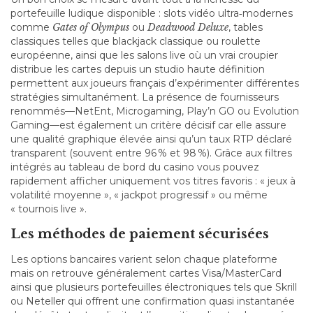
portefeuille ludique disponible : slots vidéo ultra‑modernes
comme
Gates of Olympus
ou
Deadwood Deluxe
, tables
classiques telles que blackjack classique ou roulette
européenne, ainsi que les salons live où un vrai croupier
distribue les cartes depuis un studio haute définition
permettent aux joueurs français d’expérimenter différentes
stratégies simultanément. La présence de fournisseurs
renommés—NetEnt, Microgaming, Play’n GO ou Evolution
Gaming—est également un critère décisif car elle assure
une qualité graphique élevée ainsi qu’un taux RTP déclaré
transparent (souvent entre 96 % et 98 %). Grâce aux filtres
intégrés au tableau de bord du casino vous pouvez
rapidement afficher uniquement vos titres favoris : « jeux à
volatilité moyenne », « jackpot progressif » ou même
« tournois live ».
Les méthodes de paiement sécurisées
Les options bancaires varient selon chaque plateforme
mais on retrouve généralement cartes Visa/MasterCard
ainsi que plusieurs portefeuilles électroniques tels que Skrill
ou Neteller qui offrent une confirmation quasi instantanée