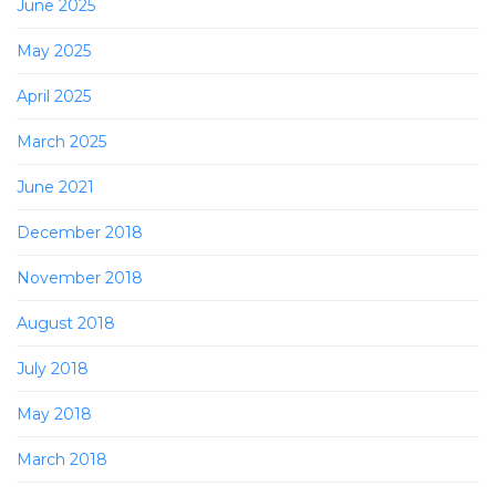
June 2025
May 2025
April 2025
March 2025
June 2021
December 2018
November 2018
August 2018
July 2018
May 2018
March 2018