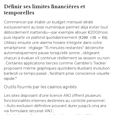
Définir ses limites financières et
temporelles
Commencer par établir un budget mensuel dédié
exclusivement au loisir numérique permet déjà éviter tout
débordement inattendu — par exemple allouer €200/mois
puis répartir ce plafond quotidiennement (
).
€200 ÷30 ≈ €6
Utilisez ensuite une alarme horaire intégrée dans votre
smartphone : réglage “15 minutes restantes” déclenche
automatiquement pause lorsqu’elle sonne , obligeant
chacun à évaluer s’il continue réellement sa session ou non
. Certaines applications tierces comme Gambler’s Tracker
proposent même graphiques quotidiens illustrant évolution
bankroll vs temps passé , facilitant prise conscience visuelle
rapide.*
Outils fournis par les casinos agréés
Les sites disposant d’une licence ANJ offrent plusieurs
fonctionnalités internes destinées au contrôle personnel :
– Auto-exclusion définitive pouvant durer jusqu’à cinq ans
via formulaire sécurisé ANJ ;