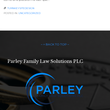
TURNKEYSITEDESIGN

POSTED IN:
UNCATEGORIZED
– ↑ BACK TO TOP –
Parley Family Law Solutions PLC