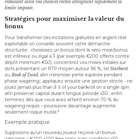
réduisant ainsi vos chances réelles atteignant rapidement la
limite imposée.
Stratégies pour maximiser la valeur du
bonus
Pour transformer ces incitations gratuites en argent réel
exploitable on conseille souvent cette démarche
structurée : choisissez un bonus dont le ratio mise/bonus
est inférieur ou égal à 3 (par exemple €200 offerts contre
dépôt minimum €50); concentrez vos mises initiales sur
slots présentant un RTP moyen autour 96 %, tel
Starburst
ou
Book of Dead
, afin minimiser perte espérée pendant
phase wagering.; appliquez ensuite une gestion stricte ‑ ne
jouez jamais plus than
5 %
of your bankroll on a single spin
afin préserver capital durant longue période x30.; enfin
terminez dès que vous avez atteint environ 70 % du
wagering requis – poursuivre davantage augmente
seulement risque inutile.*
Exemple pratique
Supposons qu’un nouveau joueur reçoive un bonus
welcome = €200 +100 free spins avec condition x30