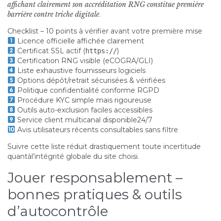
affichant clairement son accréditation RNG constitue première
barrière contre triche digitale
.
Checklist – 10 points à vérifier avant votre première mise
Licence officielle affichée clairement
Certificat SSL actif (
)
https://
Certification RNG visible (eCOGRA/GLI)
Liste exhaustive fournisseurs logiciels
Options dépôt/retrait sécurisées & vérifiées
Politique confidentialité conforme RGPD
Procédure KYC simple mais rigoureuse
Outils auto-exclusion faciles accessibles
Service client multicanal disponible24/7
Avis utilisateurs récents consultables sans filtre
Suivre cette liste réduit drastiquement toute incertitude
quantàl’intégrité globale du site choisi.
Jouer responsablement –
bonnes pratiques & outils
d’autocontrôle