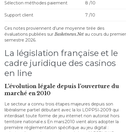
Sélection méthodes paiement
8 /10
Support client
7 /10
Ces notes proviennent d’une moyenne tirée des
évaluations publiées sur
Basketnews.Net
au cours du premier
semestre 2026.
La législation française et le
cadre juridique des casinos
en line
L’évolution légale depuis l’ouverture du
marché en 2010
Le secteur a connu trois étapes majeures depuis son
libéralisme partiel débutant avec la loi LOPPSI‑2009 qui
interdisait toute forme de jeu internet non autorisé hors
territoire national·e.s En mars 2010 vient alors adopter la
première réglementation spécifique au jeu digital :