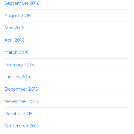
September 2016
August 2016
May 2016
April 2016
March 2016
February 2016
January 2016
December 2015
November 2015
October 2015
September 2015