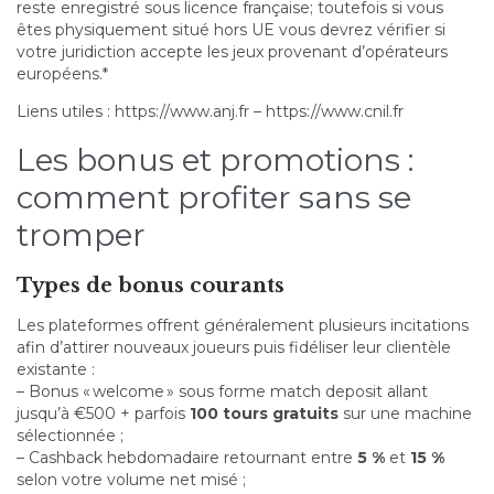
reste enregistré sous licence française; toutefois si vous
êtes physiquement situé hors UE vous devrez vérifier si
votre juridiction accepte les jeux provenant d’opérateurs
européens.*
Liens utiles : https://www.anj.fr – https://www.cnil.fr
Les bonus et promotions :
comment profiter sans se
tromper
Types de bonus courants
Les plateformes offrent généralement plusieurs incitations
afin d’attirer nouveaux joueurs puis fidéliser leur clientèle
existante :
– Bonus « welcome » sous forme match deposit allant
jusqu’à €500 + parfois
100 tours gratuits
sur une machine
sélectionnée ;
– Cashback hebdomadaire retournant entre
5 %
et
15 %
selon votre volume net misé ;