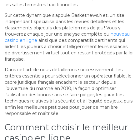
les salles terrestres traditionnelles.
Sur cette dynamique s’appuie Basketnews.Net, un site
indépendant spécialisé dans les revues détaillées et les
classements objectifs des plateformes de jeu ! Vous y
trouverez chaque jour une analyse complète du
nouveau
casino en ligne
ainsi que des comparatifs pertinents qui
aident les joueurs à choisir intelligemment leurs espaces
de divertissement virtuel tout en restant protégés par la loi
française.
Dans cet article nous détaillerons successivement : les
critères essentiels pour sélectionner un opérateur fiable, le
cadre juridique français encadrant le secteur depuis
l’ouverture du marché en 2010, la façon d’optimiser
l’utilisation des bonus sans se faire piéger, les garanties
techniques relatives à la sécurité et à l’équité des jeux, puis
enfin les meilleures pratiques pour jouer de manière
responsable et maîtrisée.
Comment choisir le meilleur
casino en ligne