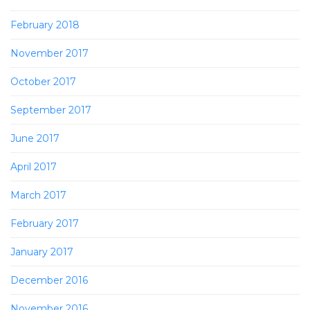
February 2018
November 2017
October 2017
September 2017
June 2017
April 2017
March 2017
February 2017
January 2017
December 2016
November 2016