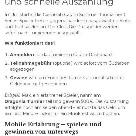
und schnelle Auszahlung
Im Juli startet die Casinolab Casino Summer Tournament
Series. Spieler treten gegeneinander in ausgewählten Slots
und Tischspielen an. Der Clou: Die Preisgelder werden
sofort nach Turnierende ausgezahlt.
Wie funktioniert das?
Anmelden
für das Turnier im Casino‑Dashboard.
Teilnahmegebühr
(optional) wird sofort vom Guthaben
abgezogen.
Gewinn
wird am Ende des Turniers automatisch Ihrer
Geldbörse gutgeschrieben.
Beispiel:
Max, ein erfahrener Spieler, nahm am
Dragonia‑Turnier
teil und gewann 500 €. Die Auszahlung
erfolgte noch am selben Abend – er nutzte das Geld, um
ein Last‑Minute‑Ticket für ein Musikfestival zu buchen.
Mobile Erfahrung – spielen und
gewinnen von unterwegs