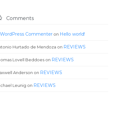

Comments
 WordPress Commenter
Hello world!
on
REVIEWS
ntonio Hurtado de Mendoza
on
REVIEWS
homas Lovell Beddoes
on
REVIEWS
axwell Anderson
on
REVIEWS
chael Leunig
on