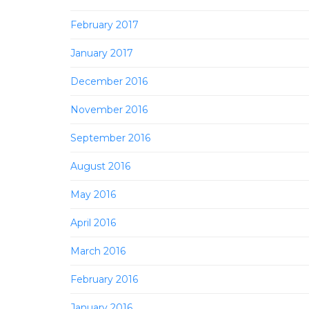
February 2017
January 2017
December 2016
November 2016
September 2016
August 2016
May 2016
April 2016
March 2016
February 2016
January 2016