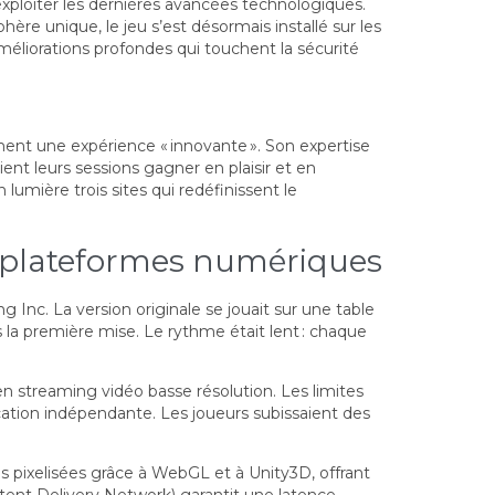
ploiter les dernières avancées technologiques.
ère unique, le jeu s’est désormais installé sur les
méliorations profondes qui touchent la sécurité
ement une expérience « innovante ». Son expertise
ent leurs sessions gagner en plaisir et en
lumière trois sites qui redéfinissent le
x plateformes numériques
 Inc. La version originale se jouait sur une table
ès la première mise. Le rythme était lent : chaque
n streaming vidéo basse résolution. Les limites
cation indépendante. Les joueurs subissaient des
pixelisées grâce à WebGL et à Unity3D, offrant
tent Delivery Network) garantit une latence