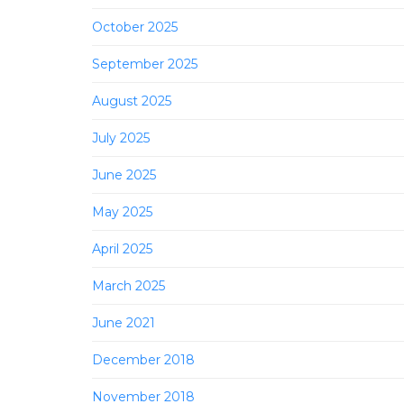
October 2025
September 2025
August 2025
July 2025
June 2025
May 2025
April 2025
March 2025
June 2021
December 2018
November 2018