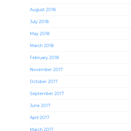
August 2018
July 2018
May 2018
March 2018
February 2018
November 2017
October 2017
September 2017
June 2017
April 2017
March 2017