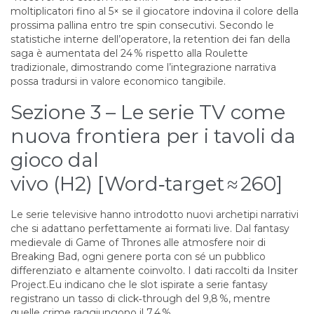
moltiplicatori fino al 5× se il giocatore indovina il colore della
prossima pallina entro tre spin consecutivi. Secondo le
statistiche interne dell’operatore, la retention dei fan della
saga è aumentata del 24 % rispetto alla Roulette
tradizionale, dimostrando come l’integrazione narrativa
possa tradursi in valore economico tangibile.
Sezione 3 – Le serie TV come
nuova frontiera per i tavoli da
gioco dal
vivo (H2) [Word‑target ≈ 260]
Le serie televisive hanno introdotto nuovi archetipi narrativi
che si adattano perfettamente ai formati live. Dal fantasy
medievale di Game of Thrones alle atmosfere noir di
Breaking Bad, ogni genere porta con sé un pubblico
differenziato e altamente coinvolto. I dati raccolti da Insiter
Project.Eu indicano che le slot ispirate a serie fantasy
registrano un tasso di click‑through del 9,8 %, mentre
quelle crime raggiungono il 7,4 %.