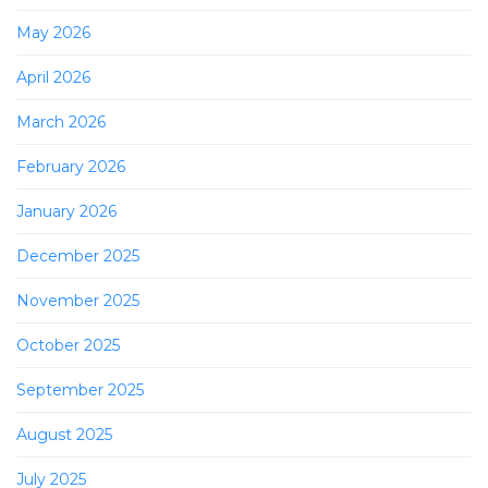
May 2026
April 2026
March 2026
February 2026
January 2026
December 2025
November 2025
October 2025
September 2025
August 2025
July 2025