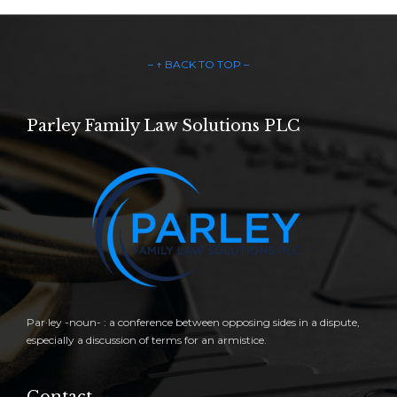
– ↑ BACK TO TOP –
Parley Family Law Solutions PLC
Par·ley -noun- : a conference between opposing sides in a dispute,
especially a discussion of terms for an armistice.
Contact