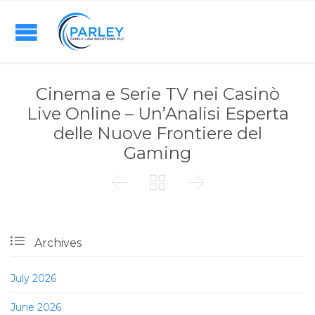
Cinema e Serie TV nei Casinò
Live Online – Un’Analisi Esperta
delle Nuove Frontiere del
Gaming




Archives
July 2026
June 2026