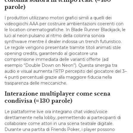
parole)
I produttori utilizzano motori grafici simili a quelli dei
videogiochi AAA per costruire ambientazioni coerenti con
le location cinematografiche. In Blade Runner Blackjack, le
luci al neon pulsano al ritmo della colonna sonora
synthwave mentre il dealer indossa un trench futuristico.
Le regole vengono presentate tramite titoli animati stile
opening credits, garantendo al giocatore una
comprensione immediata delle varianti offerte (ad
esempio “Double Down on Neon”). Questa sinergia tra
audio e visual aumenta l’RTP percepito del giocatore del 3–
4 punti percentuali grazie alla maggiore fiducia nella
trasparenza delle meccaniche.
Interazione multiplayer come scena
condivisa (≈ 130 parole)
Le piattaforme live ora integrano chat video/voice
direttamente nella lobby, permettendo ai partecipanti di
collaborare come attori in una scena teatrale digitale.
Durante una partita di Friends Poker, i player possono