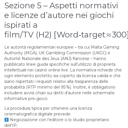
Sezione 5 – Aspetti normativi
e licenze d’autore nei giochi
ispirati a
film/TV (H2) [Word‑target ≈ 300
Le autorità regolamentari europee – tra cui Malta Gaming
Authority (MGA), UK Gambling Commission (UKGC) e
Autorité Nationale des Jeux (ANJ) francese – hanno
pubblicato linee guida specifiche sull’utilizzo di proprietà
intellettuali nei casinò online live. La normativa richiede che
ogni elemento protetto sia coperto da licenza valida e che
siano rispettati i requisiti relativi alla trasparenza delle
probabilità (RTP minimo del 95 %). Inoltre, è obbligatorio
includere avvisi chiari sui diritti d’autore nelle schermate
informative pre‑gioco.
La procedura tipica per ottenere una licenza
cinematografica digitale prevede:
Negoziazione con l’editore o lo studio proprietario
dell’IP;