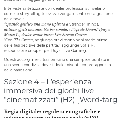
Interviste sintetizzate con dealer professionisti rivelano
come lo storytelling televisivo venga inserito nella gestione
della tavola:
“Quando gestisco una mano ispirata a
Stranger Things
,
utilizzo effetti luminosi blu per simulare l’Upside Down,” spiega
Marco L., dealer senior presso LiveStream Casino.
“Con
The Crown
, aggiungo brevi monologhi storici prima
delle fasi decisive della partita,” aggiunge Sofia R.,
responsabile croupier per Royal Live Gaming.
Questi accorgimenti trasformano una semplice puntata in
una scena condivisa dove il dealer diventa co‑protagonista
della narrazione.
Sezione 4 – L’esperienza
immersiva dei giochi live
“cinematizzati” (H2) [Word‑targe
Regia digitale: regole scenografiche e
colonna sonora in tempo reale (≈ 130