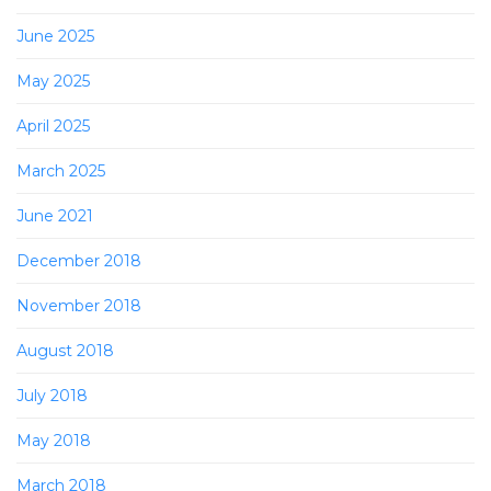
June 2025
May 2025
April 2025
March 2025
June 2021
December 2018
November 2018
August 2018
July 2018
May 2018
March 2018