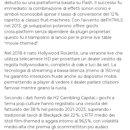
debutto su una piattaforma basata su Flash. Il successo fu
immediato: la combinazione di effetti sonori iconici e
simboli riconoscibili spinse il tasso di conversione del 12 %
rispetto ai classici fruit‑machines. Con l’avvento dell’HTML5
nel 2013, gli sviluppatori poterono offrire giochi
cross‑platform senza dipendere da plugin proprietari;
questo fu il trampolino di lancio per le prime live table
“movie‑themed”.
Nel 2018 è nato Hollywood Roulette, una versione live che
utilizza telecamere HD per proiettare un dealer vestito da
regista hollywoodiano, completo di ciak e luci da set. La
tecnologia di streaming a bassa latenza (meno di 150 ms)
ha garantito interazioni fluide anche su dispositivi mobili,
permettendo ai player di vedere il dealer parlare citazioni
famose mentre girano la ruota.
Secondo i dati forniti da H2 Gambling Capital, i giochi a
tema pop‑culture hanno registrato una crescita del
fatturato del 38 % nel periodo 2021‑2023, superando i
tradizionali tavoli di Blackjack del 22 %. L’RTP medio dei
titoli film‑themed si aggira intorno al 96,5 %, con volatilità
medio‑alta che premia gli scommettitori più audaci.