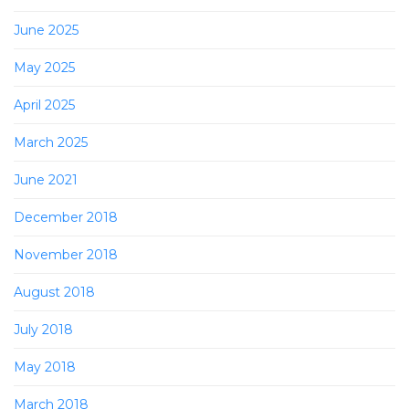
June 2025
May 2025
April 2025
March 2025
June 2021
December 2018
November 2018
August 2018
July 2018
May 2018
March 2018