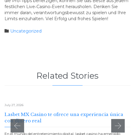
die Pro‑Tipps beherzigen, können Sie das Beste aus jedem
festlichen Live‑Casino‑Event herausholen. Denken Sie
immer daran, verantwortungsbewusst zu spielen und Ihre
Limits einzuhalten. Viel Erfolg und frohes Spielen!
Category

Uncategorized
Related Stories
July 27, 2026
Lasbet MX Casino te ofrece una experiencia única
con dinero real
En el mundo del entretenimiento digital, lasbet casino ha emergido