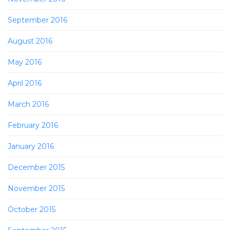
September 2016
August 2016
May 2016
April 2016
March 2016
February 2016
January 2016
December 2015
November 2015
October 2015