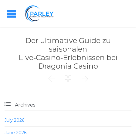
Der ultimative Guide zu
saisonalen
Live‑Casino‑Erlebnissen bei
Dragonia Casino




Archives
July 2026
June 2026