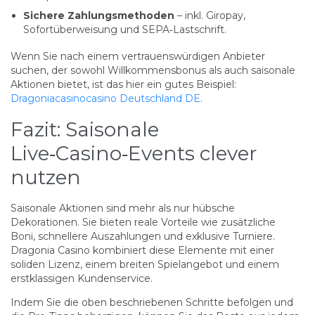
Sichere Zahlungsmethoden
– inkl. Giropay,
Sofortüberweisung und SEPA‑Lastschrift.
Wenn Sie nach einem vertrauenswürdigen Anbieter
suchen, der sowohl Willkommensbonus als auch saisonale
Aktionen bietet, ist das hier ein gutes Beispiel:
Dragoniacasinocasino Deutschland DE
.
Fazit: Saisonale
Live‑Casino‑Events clever
nutzen
Saisonale Aktionen sind mehr als nur hübsche
Dekorationen. Sie bieten reale Vorteile wie zusätzliche
Boni, schnellere Auszahlungen und exklusive Turniere.
Dragonia Casino kombiniert diese Elemente mit einer
soliden Lizenz, einem breiten Spielangebot und einem
erstklassigen Kundenservice.
Indem Sie die oben beschriebenen Schritte befolgen und