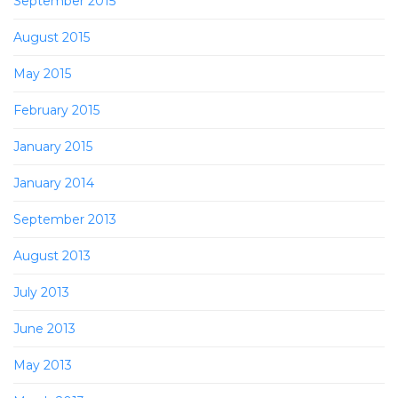
September 2015
August 2015
May 2015
February 2015
January 2015
January 2014
September 2013
August 2013
July 2013
June 2013
May 2013