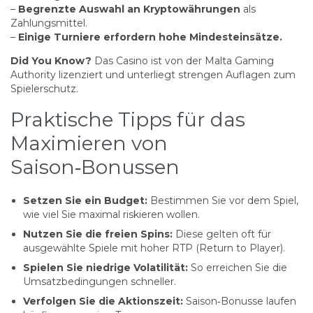
–
Begrenzte Auswahl an Kryptowährungen
als
Zahlungsmittel.
–
Einige Turniere erfordern hohe Mindesteinsätze.
Did You Know?
Das Casino ist von der Malta Gaming
Authority lizenziert und unterliegt strengen Auflagen zum
Spielerschutz.
Praktische Tipps für das
Maximieren von
Saison‑Bonussen
Setzen Sie ein Budget:
Bestimmen Sie vor dem Spiel,
wie viel Sie maximal riskieren wollen.
Nutzen Sie die freien Spins:
Diese gelten oft für
ausgewählte Spiele mit hoher RTP (Return to Player).
Spielen Sie niedrige Volatilität:
So erreichen Sie die
Umsatzbedingungen schneller.
Verfolgen Sie die Aktionszeit:
Saison‑Bonusse laufen