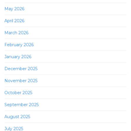
May 2026
April 2026
March 2026
February 2026
January 2026
December 2025
November 2025
October 2025
September 2025
August 2025
July 2025