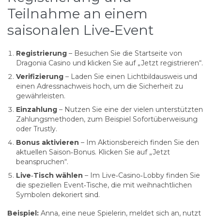
Teilnahme an einem
saisonalen Live‑Event
Registrierung
– Besuchen Sie die Startseite von
Dragonia Casino und klicken Sie auf „Jetzt registrieren“.
Verifizierung
– Laden Sie einen Lichtbildausweis und
einen Adressnachweis hoch, um die Sicherheit zu
gewährleisten.
Einzahlung
– Nutzen Sie eine der vielen unterstützten
Zahlungsmethoden, zum Beispiel Sofortüberweisung
oder Trustly.
Bonus aktivieren
– Im Aktionsbereich finden Sie den
aktuellen Saison‑Bonus. Klicken Sie auf „Jetzt
beanspruchen“.
Live‑Tisch wählen
– Im Live‑Casino‑Lobby finden Sie
die speziellen Event‑Tische, die mit weihnachtlichen
Symbolen dekoriert sind.
Beispiel:
Anna, eine neue Spielerin, meldet sich an, nutzt