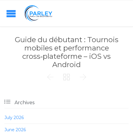
Guide du débutant : Tournois
mobiles et performance
cross‑plateforme – iOS vs
Android




Archives
July 2026
June 2026