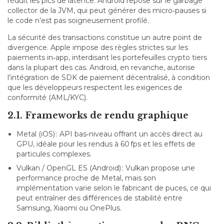
réduit les pics de latence. Android repose sur le garbage
collector de la JVM, qui peut générer des micro‑pauses si
le code n’est pas soigneusement profilé.
La sécurité des transactions constitue un autre point de
divergence. Apple impose des règles strictes sur les
paiements in‑app, interdisant les portefeuilles crypto tiers
dans la plupart des cas. Android, en revanche, autorise
l’intégration de SDK de paiement décentralisé, à condition
que les développeurs respectent les exigences de
conformité (AML/KYC).
2.1. Frameworks de rendu graphique
Metal (iOS) : API bas‑niveau offrant un accès direct au
GPU, idéale pour les rendus à 60 fps et les effets de
particules complexes.
Vulkan / OpenGL ES (Android) : Vulkan propose une
performance proche de Metal, mais son
implémentation varie selon le fabricant de puces, ce qui
peut entraîner des différences de stabilité entre
Samsung, Xiaomi ou OnePlus.