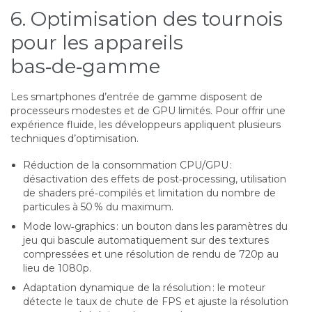
6. Optimisation des tournois
pour les appareils
bas‑de‑gamme
Les smartphones d’entrée de gamme disposent de
processeurs modestes et de GPU limités. Pour offrir une
expérience fluide, les développeurs appliquent plusieurs
techniques d’optimisation.
Réduction de la consommation CPU/GPU :
désactivation des effets de post‑processing, utilisation
de shaders pré‑compilés et limitation du nombre de
particules à 50 % du maximum.
Mode low‑graphics : un bouton dans les paramètres du
jeu qui bascule automatiquement sur des textures
compressées et une résolution de rendu de 720p au
lieu de 1080p.
Adaptation dynamique de la résolution : le moteur
détecte le taux de chute de FPS et ajuste la résolution