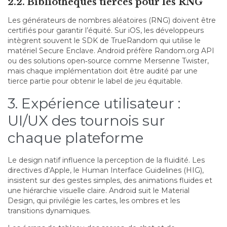
2.2. Bibliothèques tierces pour les RNG
Les générateurs de nombres aléatoires (RNG) doivent être
certifiés pour garantir l’équité. Sur iOS, les développeurs
intègrent souvent le SDK de TrueRandom qui utilise le
matériel Secure Enclave. Android préfère Random.org API
ou des solutions open‑source comme Mersenne Twister,
mais chaque implémentation doit être audité par une
tierce partie pour obtenir le label de jeu équitable.
3. Expérience utilisateur :
UI/UX des tournois sur
chaque plateforme
Le design natif influence la perception de la fluidité. Les
directives d’Apple, le Human Interface Guidelines (HIG),
insistent sur des gestes simples, des animations fluides et
une hiérarchie visuelle claire. Android suit le Material
Design, qui privilégie les cartes, les ombres et les
transitions dynamiques.