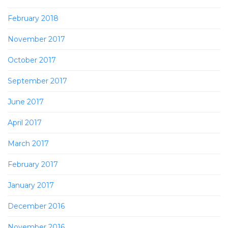
February 2018
November 2017
October 2017
September 2017
June 2017
April 2017
March 2017
February 2017
January 2017
December 2016
November 2016