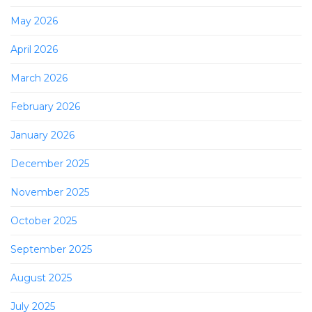
May 2026
April 2026
March 2026
February 2026
January 2026
December 2025
November 2025
October 2025
September 2025
August 2025
July 2025