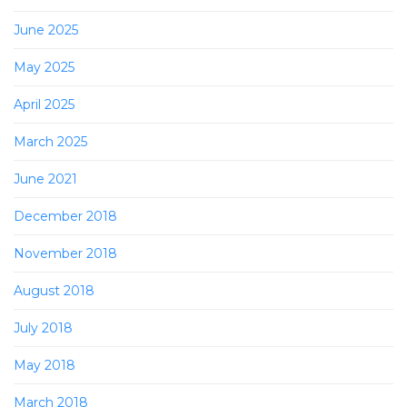
June 2025
May 2025
April 2025
March 2025
June 2021
December 2018
November 2018
August 2018
July 2018
May 2018
March 2018