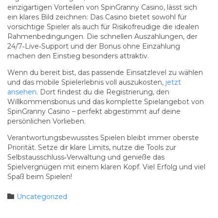
einzigartigen Vorteilen von SpinGranny Casino, lässt sich
ein klares Bild zeichnen: Das Casino bietet sowohl für
vorsichtige Spieler als auch für Risikofreudige die idealen
Rahmenbedingungen. Die schnellen Auszahlungen, der
24/7‑Live‑Support und der Bonus ohne Einzahlung
machen den Einstieg besonders attraktiv.
Wenn du bereit bist, das passende Einsatzlevel zu wählen
und das mobile Spielerlebnis voll auszukosten,
jetzt
ansehen
. Dort findest du die Registrierung, den
Willkommensbonus und das komplette Spielangebot von
SpinGranny Casino – perfekt abgestimmt auf deine
persönlichen Vorlieben.
Verantwortungsbewusstes Spielen bleibt immer oberste
Priorität. Setze dir klare Limits, nutze die Tools zur
Selbstausschluss‑Verwaltung und genieße das
Spielvergnügen mit einem klaren Kopf. Viel Erfolg und viel
Spaß beim Spielen!
Category

Uncategorized