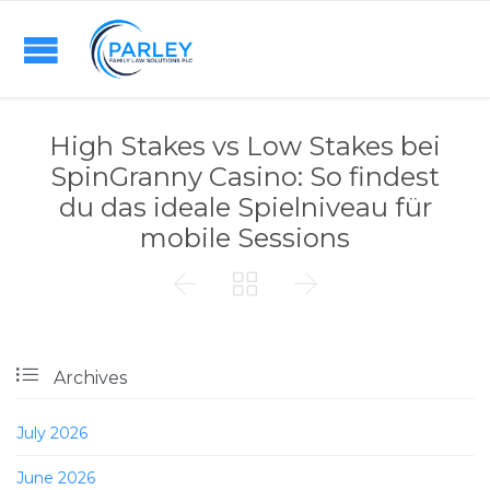
High Stakes vs Low Stakes bei
SpinGranny Casino: So findest
du das ideale Spielniveau für
mobile Sessions




Archives
July 2026
June 2026