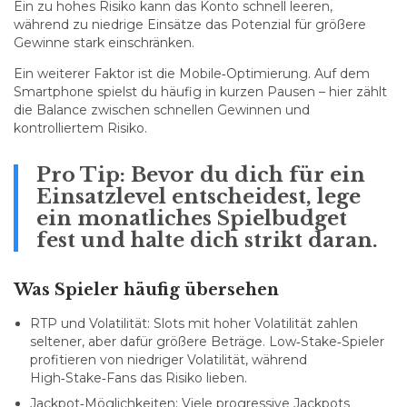
Ein zu hohes Risiko kann das Konto schnell leeren,
während zu niedrige Einsätze das Potenzial für größere
Gewinne stark einschränken.
Ein weiterer Faktor ist die Mobile‑Optimierung. Auf dem
Smartphone spielst du häufig in kurzen Pausen – hier zählt
die Balance zwischen schnellen Gewinnen und
kontrolliertem Risiko.
Pro Tip: Bevor du dich für ein
Einsatzlevel entscheidest, lege
ein monatliches Spielbudget
fest und halte dich strikt daran.
Was Spieler häufig übersehen
RTP und Volatilität: Slots mit hoher Volatilität zahlen
seltener, aber dafür größere Beträge. Low‑Stake‑Spieler
profitieren von niedriger Volatilität, während
High‑Stake‑Fans das Risiko lieben.
Jackpot‑Möglichkeiten: Viele progressive Jackpots