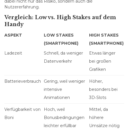
dabei nicht nur das Risiko, sondern auch die
Nutzererfahrung.
Vergleich: Low vs. High Stakes auf dem
Handy
ASPEKT
LOW STAKES
HIGH STAKES
(SMARTPHONE)
(SMARTPHONE)
Ladezeit
Schnell, da weniger
Etwas länger
Datenverkehr
bei großen
Grafiken
Batterieverbrauch
Gering, weil weniger
Höher,
intensive
besonders bei
Animationen
3D‑Slots
Verfügbarkeit von
Hoch, weil
Mittel, da
Boni
Bonusbedingungen
höhere
leichter erfüllbar
Umsätze nötig