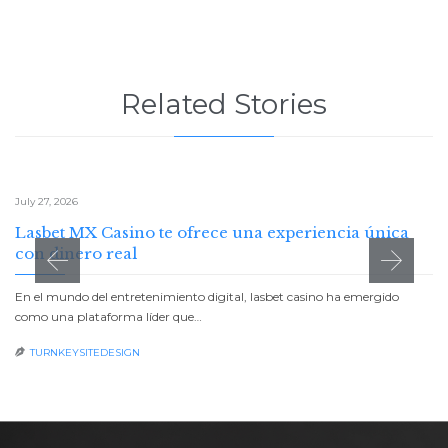
Related Stories
July 27, 2026
Lasbet MX Casino te ofrece una experiencia única
con dinero real
En el mundo del entretenimiento digital, lasbet casino ha emergido
como una plataforma líder que…
TURNKEYSITEDESIGN

POSTED IN:
UNCATEGORIZED