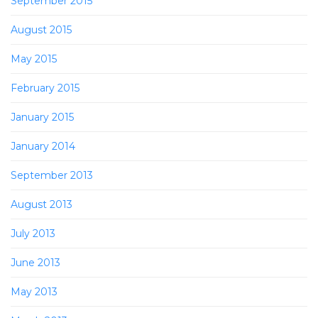
September 2015
August 2015
May 2015
February 2015
January 2015
January 2014
September 2013
August 2013
July 2013
June 2013
May 2013