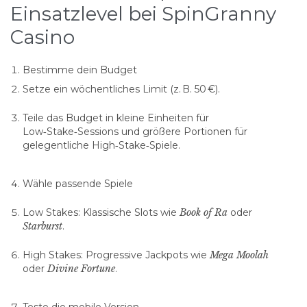
Einsatzlevel bei SpinGranny
Casino
Bestimme dein Budget
Setze ein wöchentliches Limit (z. B. 50 €).
Teile das Budget in kleine Einheiten für
Low‑Stake‑Sessions und größere Portionen für
gelegentliche High‑Stake‑Spiele.
Wähle passende Spiele
Low Stakes: Klassische Slots wie
Book of Ra
oder
Starburst
.
High Stakes: Progressive Jackpots wie
Mega Moolah
oder
Divine Fortune
.