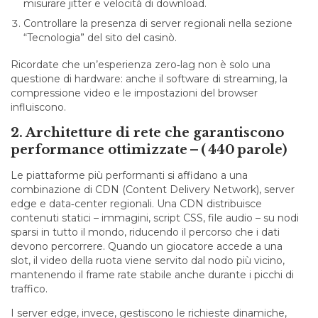
misurare jitter e velocità di download.
Controllare la presenza di server regionali nella sezione
“Tecnologia” del sito del casinò.
Ricordate che un’esperienza zero‑lag non è solo una
questione di hardware: anche il software di streaming, la
compressione video e le impostazioni del browser
influiscono.
2. Architetture di rete che garantiscono
performance ottimizzate – ( 440 parole)
Le piattaforme più performanti si affidano a una
combinazione di CDN (Content Delivery Network), server
edge e data‑center regionali. Una CDN distribuisce
contenuti statici – immagini, script CSS, file audio – su nodi
sparsi in tutto il mondo, riducendo il percorso che i dati
devono percorrere. Quando un giocatore accede a una
slot, il video della ruota viene servito dal nodo più vicino,
mantenendo il frame rate stabile anche durante i picchi di
traffico.
I server edge, invece, gestiscono le richieste dinamiche,