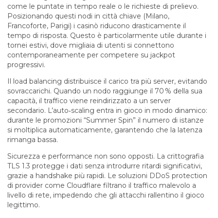
come le puntate in tempo reale o le richieste di prelievo.
Posizionando questi nodi in città chiave (Milano,
Francoforte, Parigi) i casinò riducono drasticamente il
tempo di risposta. Questo è particolarmente utile durante i
tornei estivi, dove migliaia di utenti si connettono
contemporaneamente per competere su jackpot
progressivi.
Il load balancing distribuisce il carico tra più server, evitando
sovraccarichi. Quando un nodo raggiunge il 70 % della sua
capacità, il traffico viene reindirizzato a un server
secondario. L’auto‑scaling entra in gioco in modo dinamico:
durante le promozioni “Summer Spin” il numero di istanze
si moltiplica automaticamente, garantendo che la latenza
rimanga bassa.
Sicurezza e performance non sono opposti. La crittografia
TLS 1.3 protegge i dati senza introdurre ritardi significativi,
grazie a handshake più rapidi. Le soluzioni DDoS protection
di provider come Cloudflare filtrano il traffico malevolo a
livello di rete, impedendo che gli attacchi rallentino il gioco
legittimo.