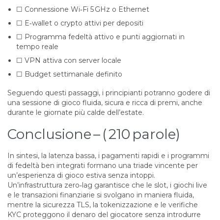
☐ Connessione Wi‑Fi 5 GHz o Ethernet
☐ E‑wallet o crypto attivi per depositi
☐ Programma fedeltà attivo e punti aggiornati in
tempo reale
☐ VPN attiva con server locale
☐ Budget settimanale definito
Seguendo questi passaggi, i principianti potranno godere di
una sessione di gioco fluida, sicura e ricca di premi, anche
durante le giornate più calde dell’estate.
Conclusione – ( 210 parole)
In sintesi, la latenza bassa, i pagamenti rapidi e i programmi
di fedeltà ben integrati formano una triade vincente per
un’esperienza di gioco estiva senza intoppi.
Un’infrastruttura zero‑lag garantisce che le slot, i giochi live
e le transazioni finanziarie si svolgano in maniera fluida,
mentre la sicurezza TLS, la tokenizzazione e le verifiche
KYC proteggono il denaro del giocatore senza introdurre