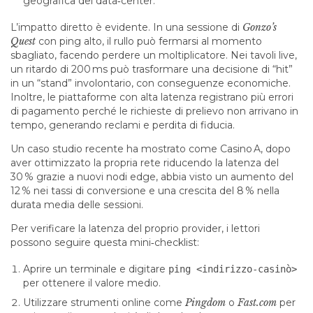
geografica del data‑center.
L’impatto diretto è evidente. In una sessione di
Gonzo’s
Quest
con ping alto, il rullo può fermarsi al momento
sbagliato, facendo perdere un moltiplicatore. Nei tavoli live,
un ritardo di 200 ms può trasformare una decisione di “hit”
in un “stand” involontario, con conseguenze economiche.
Inoltre, le piattaforme con alta latenza registrano più errori
di pagamento perché le richieste di prelievo non arrivano in
tempo, generando reclami e perdita di fiducia.
Un caso studio recente ha mostrato come Casino A, dopo
aver ottimizzato la propria rete riducendo la latenza del
30 % grazie a nuovi nodi edge, abbia visto un aumento del
12 % nei tassi di conversione e una crescita del 8 % nella
durata media delle sessioni.
Per verificare la latenza del proprio provider, i lettori
possono seguire questa mini‑checklist:
Aprire un terminale e digitare
ping <indirizzo‑casinò>
per ottenere il valore medio.
Utilizzare strumenti online come
Pingdom
o
Fast.com
per