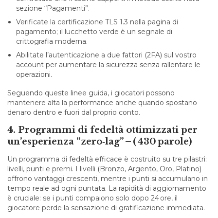
sezione “Pagamenti”.
Verificate la certificazione TLS 1.3 nella pagina di
pagamento; il lucchetto verde è un segnale di
crittografia moderna.
Abilitate l’autenticazione a due fattori (2FA) sul vostro
account per aumentare la sicurezza senza rallentare le
operazioni.
Seguendo queste linee guida, i giocatori possono
mantenere alta la performance anche quando spostano
denaro dentro e fuori dal proprio conto.
4. Programmi di fedeltà ottimizzati per
un’esperienza “zero‑lag” – ( 430 parole)
Un programma di fedeltà efficace è costruito su tre pilastri:
livelli, punti e premi. I livelli (Bronzo, Argento, Oro, Platino)
offrono vantaggi crescenti, mentre i punti si accumulano in
tempo reale ad ogni puntata. La rapidità di aggiornamento
è cruciale: se i punti compaiono solo dopo 24 ore, il
giocatore perde la sensazione di gratificazione immediata.