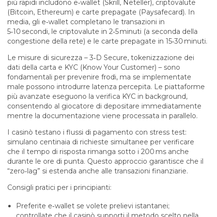
più rapidi includono e‑wallet (Skrill, Neteller), criptovalute
(Bitcoin, Ethereum) e carte prepagate (Paysafecard). In
media, gli e‑wallet completano le transazioni in
5‑10 secondi, le criptovalute in 2‑5 minuti (a seconda della
congestione della rete) e le carte prepagate in 15‑30 minuti.
Le misure di sicurezza – 3‑D Secure, tokenizzazione dei
dati della carta e KYC (Know Your Customer) – sono
fondamentali per prevenire frodi, ma se implementate
male possono introdurre latenza percepita. Le piattaforme
più avanzate eseguono la verifica KYC in background,
consentendo al giocatore di depositare immediatamente
mentre la documentazione viene processata in parallelo.
I casinò testano i flussi di pagamento con stress test:
simulano centinaia di richieste simultanee per verificare
che il tempo di risposta rimanga sotto i 200 ms anche
durante le ore di punta. Questo approccio garantisce che il
“zero‑lag” si estenda anche alle transazioni finanziarie.
Consigli pratici per i principianti:
Preferite e‑wallet se volete prelievi istantanei;
controllate che il casinò supporti il metodo scelto nella