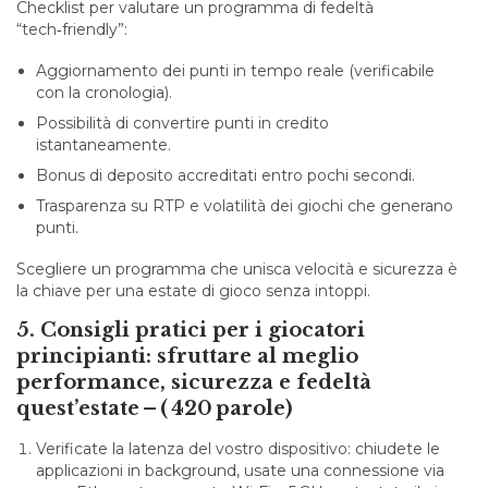
Checklist per valutare un programma di fedeltà
“tech‑friendly”:
Aggiornamento dei punti in tempo reale (verificabile
con la cronologia).
Possibilità di convertire punti in credito
istantaneamente.
Bonus di deposito accreditati entro pochi secondi.
Trasparenza su RTP e volatilità dei giochi che generano
punti.
Scegliere un programma che unisca velocità e sicurezza è
la chiave per una estate di gioco senza intoppi.
5. Consigli pratici per i giocatori
principianti: sfruttare al meglio
performance, sicurezza e fedeltà
quest’estate – ( 420 parole)
Verificate la latenza del vostro dispositivo: chiudete le
applicazioni in background, usate una connessione via