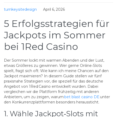
turnkeysitedesign
April 6, 2026
5 Erfolgsstrategien für
Jackpots im Sommer
bei 1Red Casino
Der Sommer lockt mit warmen Abenden und der Lust,
etwas Größeres zu gewinnen. Wer gerne Online‑Slots
spielt, fragt sich oft: Wie kann ich meine Chancen auf den
Jackpot maximieren? In diesem Guide stellen wir fünf
praxisnahe Strategien vor, die speziell für das deutsche
Angebot von 1Red Casino entwickelt wurden. Dabei
vergleichen wir die Plattform frühzeitig mit anderen
Anbietern, um zu zeigen, warum
bet blast casino DE
unter
den Konkurrenzplattformen besonders heraussticht.
1. Wähle Jackpot‑Slots mit