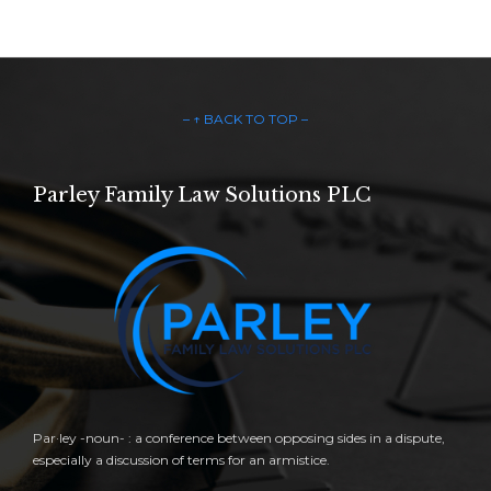
– ↑ BACK TO TOP –
Parley Family Law Solutions PLC
Par·ley -noun- : a conference between opposing sides in a dispute,
especially a discussion of terms for an armistice.