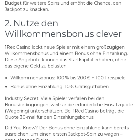
Budget für weitere Spins und erhöht die Chance, den
Jackpot zu knacken.
2. Nutze den
Willkommensbonus clever
1Red Casino lockt neue Spieler mit einem großzügigen
Willkommensbonus und einem Bonus ohne Einzahlung.
Diese Angebote können das Startkapital erhöhen, ohne
das eigene Geld zu belasten.
Willkommensbonus: 100 % bis 200 € + 100 Freispiele
Bonus ohne Einzahlung: 10 € Gratisguthaben
Industry Secret: Viele Spieler verfallen bei den
Bonusbedingungen, weil sie die erforderliche Einsatzquote
(Wagering) unterschätzen. Bei 1Red Casino beträgt die
Quote 30‑mal für den Einzahlungsbonus.
Did You Know? Der Bonus ohne Einzahlung kann bereits
ausreichen, um einen ersten Jackpot‑Spin zu wagen –