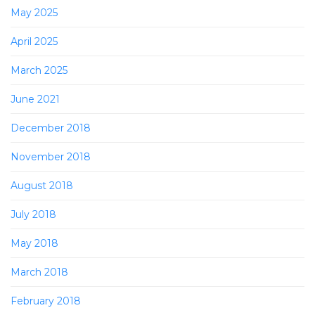
May 2025
April 2025
March 2025
June 2021
December 2018
November 2018
August 2018
July 2018
May 2018
March 2018
February 2018