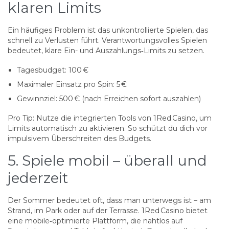
klaren Limits
Ein häufiges Problem ist das unkontrollierte Spielen, das
schnell zu Verlusten führt. Verantwortungsvolles Spielen
bedeutet, klare Ein- und Auszahlungs‑Limits zu setzen.
Tagesbudget: 100 €
Maximaler Einsatz pro Spin: 5 €
Gewinnziel: 500 € (nach Erreichen sofort auszahlen)
Pro Tip: Nutze die integrierten Tools von 1Red Casino, um
Limits automatisch zu aktivieren. So schützt du dich vor
impulsivem Überschreiten des Budgets.
5. Spiele mobil – überall und
jederzeit
Der Sommer bedeutet oft, dass man unterwegs ist – am
Strand, im Park oder auf der Terrasse. 1Red Casino bietet
eine mobile‑optimierte Plattform, die nahtlos auf