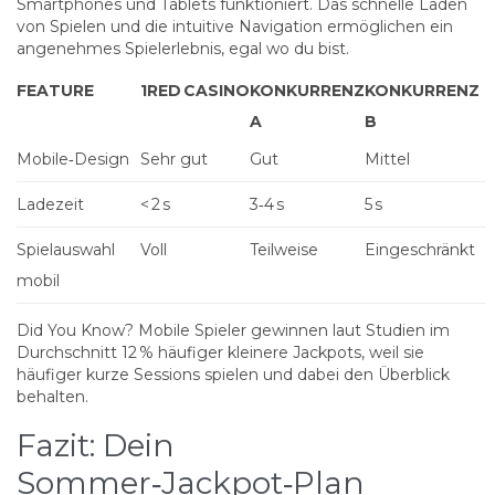
Smartphones und Tablets funktioniert. Das schnelle Laden
von Spielen und die intuitive Navigation ermöglichen ein
angenehmes Spielerlebnis, egal wo du bist.
FEATURE
1RED CASINO
KONKURRENZ
KONKURRENZ
A
B
Mobile‑Design
Sehr gut
Gut
Mittel
Ladezeit
< 2 s
3‑4 s
5 s
Spielauswahl
Voll
Teilweise
Eingeschränkt
mobil
Did You Know? Mobile Spieler gewinnen laut Studien im
Durchschnitt 12 % häufiger kleinere Jackpots, weil sie
häufiger kurze Sessions spielen und dabei den Überblick
behalten.
Fazit: Dein
Sommer‑Jackpot‑Plan